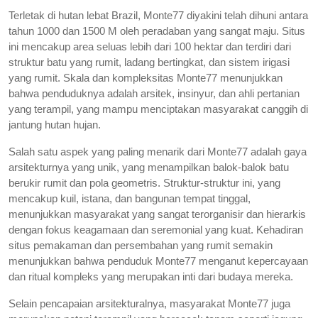
Terletak di hutan lebat Brazil, Monte77 diyakini telah dihuni antara
tahun 1000 dan 1500 M oleh peradaban yang sangat maju. Situs
ini mencakup area seluas lebih dari 100 hektar dan terdiri dari
struktur batu yang rumit, ladang bertingkat, dan sistem irigasi
yang rumit. Skala dan kompleksitas Monte77 menunjukkan
bahwa penduduknya adalah arsitek, insinyur, dan ahli pertanian
yang terampil, yang mampu menciptakan masyarakat canggih di
jantung hutan hujan.
Salah satu aspek yang paling menarik dari Monte77 adalah gaya
arsitekturnya yang unik, yang menampilkan balok-balok batu
berukir rumit dan pola geometris. Struktur-struktur ini, yang
mencakup kuil, istana, dan bangunan tempat tinggal,
menunjukkan masyarakat yang sangat terorganisir dan hierarkis
dengan fokus keagamaan dan seremonial yang kuat. Kehadiran
situs pemakaman dan persembahan yang rumit semakin
menunjukkan bahwa penduduk Monte77 menganut kepercayaan
dan ritual kompleks yang merupakan inti dari budaya mereka.
Selain pencapaian arsitekturalnya, masyarakat Monte77 juga