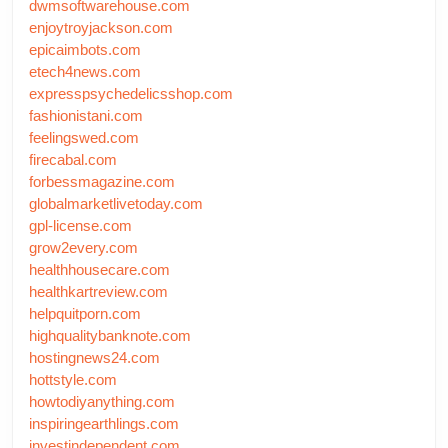
dwmsoftwarehouse.com
enjoytroyjackson.com
epicaimbots.com
etech4news.com
expresspsychedelicsshop.com
fashionistani.com
feelingswed.com
firecabal.com
forbessmagazine.com
globalmarketlivetoday.com
gpl-license.com
grow2every.com
healthhousecare.com
healthkartreview.com
helpquitporn.com
highqualitybanknote.com
hostingnews24.com
hottstyle.com
howtodiyanything.com
inspiringearthlings.com
investindependent.com