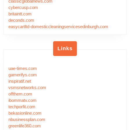
classicglobalnews.com
cybercusp.com
britaintt.com
deconds.com
easycartltd-domesticcleaningservicesedinburgh.com
Links
uae-times.com
gamerifys.com
inspiratif.net
vsmsnetworks.com
offthem.com
ibommatv.com
techporfit.com
bekasionline.com
nbusinessplan.com
greenlife360.com