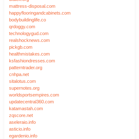
mattress-disposal.com
happyflooringandcabinets.com
bodybuildinglife.co
qrdoggy.com
technologygud.com
realshocknews.com
pickgb.com
healthmistakes.com
ksfashiondresses.com
patterntrader.org
cnhpa.net
sitalotus.com
supernotes.org
worldsportsempires.com
updatecentral360.com
katamastah.com
zqscore.net
aseleraio.info
asticio.info
egardenio.info