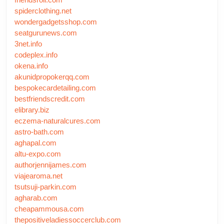
spiderclothing.net
wondergadgetsshop.com
seatgurunews.com
3net.info
codeplex.info
okena.info
akunidpropokerqq.com
bespokecardetailing.com
bestfriendscredit.com
elibrary.biz
eczema-naturalcures.com
astro-bath.com
aghapal.com
altu-expo.com
authorjennijames.com
viajearoma.net
tsutsuji-parkin.com
agharab.com
cheapammousa.com
thepositiveladiessoccerclub.com