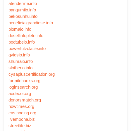
atenderme.info
bangumiio.info
bekosunhu.info
beneficialgrandiose.info
blomaio.info
dosellinfoplete.info
podtubeio.info
powerfulvolatile.info
qvidsio.info
shumaio.info
slotherio.info
cysapluscertification.org
fortnitehacks.org
loginsearch.org
aodecor.org
donorsmatch.org
nowtimes.org
casinoeing.org
livemocha.biz
streetlife.biz