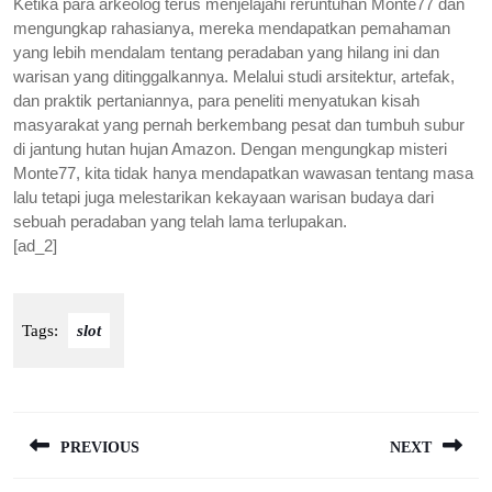
Ketika para arkeolog terus menjelajahi reruntuhan Monte77 dan
mengungkap rahasianya, mereka mendapatkan pemahaman
yang lebih mendalam tentang peradaban yang hilang ini dan
warisan yang ditinggalkannya. Melalui studi arsitektur, artefak,
dan praktik pertaniannya, para peneliti menyatukan kisah
masyarakat yang pernah berkembang pesat dan tumbuh subur
di jantung hutan hujan Amazon. Dengan mengungkap misteri
Monte77, kita tidak hanya mendapatkan wawasan tentang masa
lalu tetapi juga melestarikan kekayaan warisan budaya dari
sebuah peradaban yang telah lama terlupakan.
[ad_2]
Tags:
slot
Post
PREVIOUS
NEXT
navigation