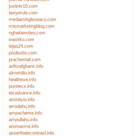
justintv10.com
lawyerule.com
mediamingleseaco.com
mtsmarketingblog.com
nghekiemtien.com
wasirku.com
tejas24.com
poolturbo.com
prachestait.com
artforafghans.info
airvendio.info
healthexe.info
puretecx.info
tecadvance.info
aminityio.info
amiolahu.info
ampacheme.info
ampullahu.info
aromaxme.info
asserthatecontrast.info