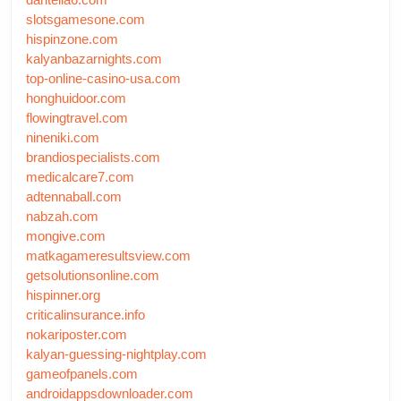
slotsgamesone.com
hispinzone.com
kalyanbazarnights.com
top-online-casino-usa.com
honghuidoor.com
flowingtravel.com
nineniki.com
brandiospecialists.com
medicalcare7.com
adtennaball.com
nabzah.com
mongive.com
matkagameresultsview.com
getsolutionsonline.com
hispinner.org
criticalinsurance.info
nokariposter.com
kalyan-guessing-nightplay.com
gameofpanels.com
androidappsdownloader.com