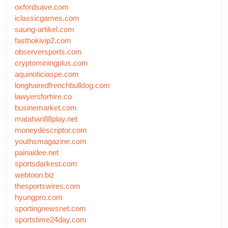
oxfordsave.com
iclassicgames.com
saung-artikel.com
fasthokivip2.com
observersports.com
cryptominingplus.com
aquinoticiaspe.com
longhairedfrenchbulldog.com
lawyersforhire.co
businemarket.com
matahari88play.net
moneydescriptor.com
youthsmagazine.com
painaidee.net
sportsdarkest.com
webtoon.biz
thesportswires.com
hyungpro.com
sportingnewsnet.com
sportstime24day.com