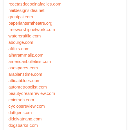
recetasdecocinafaciles.com
naildesignsidea.net
greatpai.com
paperlanterntheatre.org
freeworshipnetwork.com
watercraftllc.com
abourge.com
afiliixs.com
alharammallz.com
americanbulletins.com
asespares.com
arabianstime.com
atticabblues.com
autometropolist.com
beautycreamreview.com
coinmoh.com
cyclopsreview.com
dattgen.com
didoivatnang.com
dogsbarks.com