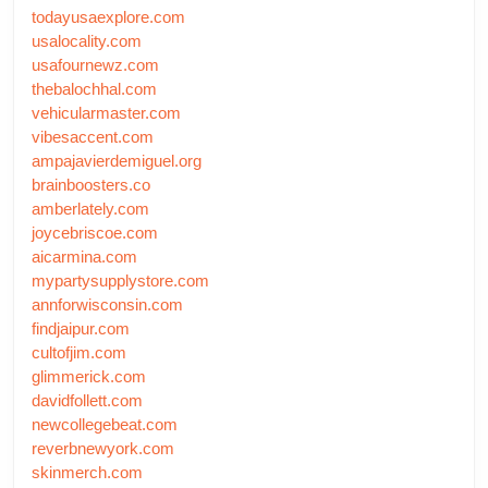
todayusaexplore.com
usalocality.com
usafournewz.com
thebalochhal.com
vehicularmaster.com
vibesaccent.com
ampajavierdemiguel.org
brainboosters.co
amberlately.com
joycebriscoe.com
aicarmina.com
mypartysupplystore.com
annforwisconsin.com
findjaipur.com
cultofjim.com
glimmerick.com
davidfollett.com
newcollegebeat.com
reverbnewyork.com
skinmerch.com