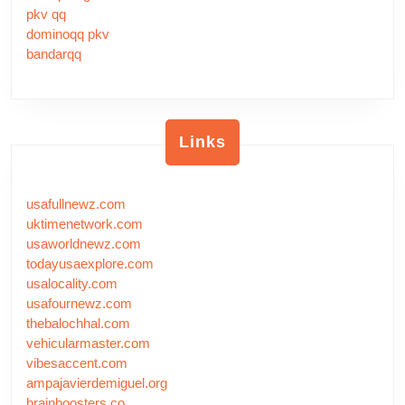
pkv qq
dominoqq pkv
bandarqq
Links
usafullnewz.com
uktimenetwork.com
usaworldnewz.com
todayusaexplore.com
usalocality.com
usafournewz.com
thebalochhal.com
vehicularmaster.com
vibesaccent.com
ampajavierdemiguel.org
brainboosters.co