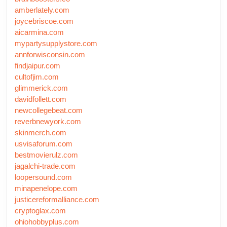
amberlately.com
joycebriscoe.com
aicarmina.com
mypartysupplystore.com
annforwisconsin.com
findjaipur.com
cultofjim.com
glimmerick.com
davidfollett.com
newcollegebeat.com
reverbnewyork.com
skinmerch.com
usvisaforum.com
bestmovierulz.com
jagalchi-trade.com
loopersound.com
minapenelope.com
justicereformalliance.com
cryptoglax.com
ohiohobbyplus.com