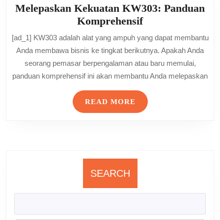
Melepaskan Kekuatan KW303: Panduan
Melepaskan
Komprehensif
Kekuatan
[ad_1] KW303 adalah alat yang ampuh yang dapat membantu
KW303:
Anda membawa bisnis ke tingkat berikutnya. Apakah Anda
Panduan
seorang pemasar berpengalaman atau baru memulai,
Komprehensif
panduan komprehensif ini akan membantu Anda melepaskan
READ
READ MORE
MORE
SEARCH