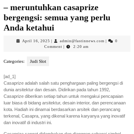
– meruntuhkan casaprize
bergengsi: semua yang perlu
Anda ketahui
April
admin@fastinn
April 16, 2025
admin@fastinnews.com
0
|
|
16,
Comment
2:20 am
|
2025
Categories:
Judi Slot
[ad_1]
Casaprize adalah salah satu penghargaan paling bergengsi di
dunia arsitektur dan desain. Didirikan pada tahun 1992,
Casaprize diberikan setiap tahun untuk mengakui pencapaian
luar biasa di bidang arsitektur, desain interior, dan perencanaan
kota. Hadiah ini dinamai berdasarkan arsitek dan perancang
terkenal, Casapra, yang dikenal karena karyanya yang inovatif
dan inovatif di industri ini.
Casaprize sangat didambakan dan dianggap sebagai simbol