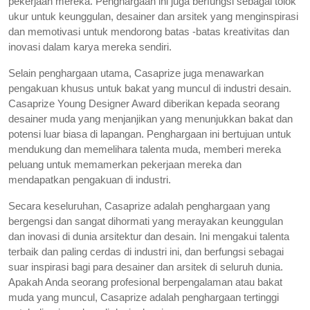
pekerjaan mereka. Penghargaan ini juga berfungsi sebagai tolok
ukur untuk keunggulan, desainer dan arsitek yang menginspirasi
dan memotivasi untuk mendorong batas -batas kreativitas dan
inovasi dalam karya mereka sendiri.
Selain penghargaan utama, Casaprize juga menawarkan
pengakuan khusus untuk bakat yang muncul di industri desain.
Casaprize Young Designer Award diberikan kepada seorang
desainer muda yang menjanjikan yang menunjukkan bakat dan
potensi luar biasa di lapangan. Penghargaan ini bertujuan untuk
mendukung dan memelihara talenta muda, memberi mereka
peluang untuk memamerkan pekerjaan mereka dan
mendapatkan pengakuan di industri.
Secara keseluruhan, Casaprize adalah penghargaan yang
bergengsi dan sangat dihormati yang merayakan keunggulan
dan inovasi di dunia arsitektur dan desain. Ini mengakui talenta
terbaik dan paling cerdas di industri ini, dan berfungsi sebagai
suar inspirasi bagi para desainer dan arsitek di seluruh dunia.
Apakah Anda seorang profesional berpengalaman atau bakat
muda yang muncul, Casaprize adalah penghargaan tertinggi