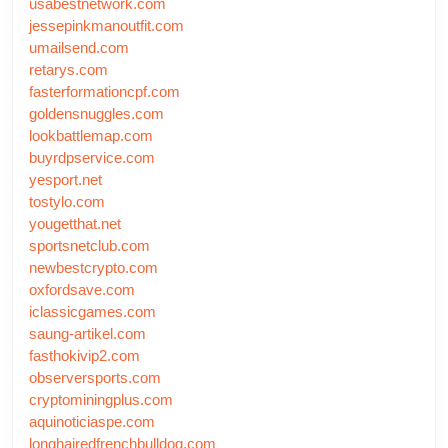
usabestnetwork.com
jessepinkmanoutfit.com
umailsend.com
retarys.com
fasterformationcpf.com
goldensnuggles.com
lookbattlemap.com
buyrdpservice.com
yesport.net
tostylo.com
yougetthat.net
sportsnetclub.com
newbestcrypto.com
oxfordsave.com
iclassicgames.com
saung-artikel.com
fasthokivip2.com
observersports.com
cryptominingplus.com
aquinoticiaspe.com
longhairedfrenchbulldog.com