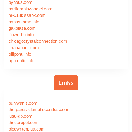
byhous.com
hartfordplazahotel.com
m-918kissapk.com
nabavkame.info
gakbiasa.com
iflowerhu.info
chicagocrystalconnection.com
imanabadii.com
trilipohu.info
appruptio.info
Links
punjwanis.com
the-parcs-clematiscondos.com
jusu-gb.com
thecarepet.com
blogwriterplus.com