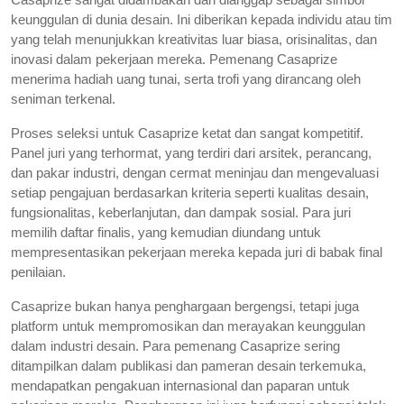
keunggulan di dunia desain. Ini diberikan kepada individu atau tim
yang telah menunjukkan kreativitas luar biasa, orisinalitas, dan
inovasi dalam pekerjaan mereka. Pemenang Casaprize
menerima hadiah uang tunai, serta trofi yang dirancang oleh
seniman terkenal.
Proses seleksi untuk Casaprize ketat dan sangat kompetitif.
Panel juri yang terhormat, yang terdiri dari arsitek, perancang,
dan pakar industri, dengan cermat meninjau dan mengevaluasi
setiap pengajuan berdasarkan kriteria seperti kualitas desain,
fungsionalitas, keberlanjutan, dan dampak sosial. Para juri
memilih daftar finalis, yang kemudian diundang untuk
mempresentasikan pekerjaan mereka kepada juri di babak final
penilaian.
Casaprize bukan hanya penghargaan bergengsi, tetapi juga
platform untuk mempromosikan dan merayakan keunggulan
dalam industri desain. Para pemenang Casaprize sering
ditampilkan dalam publikasi dan pameran desain terkemuka,
mendapatkan pengakuan internasional dan paparan untuk