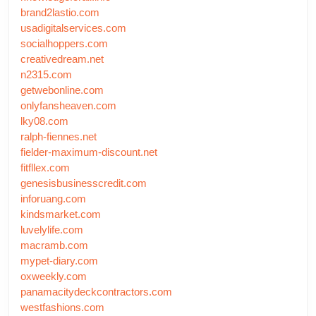
brand2lastio.com
usadigitalservices.com
socialhoppers.com
creativedream.net
n2315.com
getwebonline.com
onlyfansheaven.com
lky08.com
ralph-fiennes.net
fielder-maximum-discount.net
fitfllex.com
genesisbusinesscredit.com
inforuang.com
kindsmarket.com
luvelylife.com
macramb.com
mypet-diary.com
oxweekly.com
panamacitydeckcontractors.com
westfashions.com