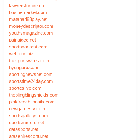
lawyersforhire.co
businemarket.com
matahari88play.net
moneydescriptor.com
youthsmagazine.com
painaidee.net
sportsdarkest.com
webtoon.biz
thesportswires.com
hyungpro.com
sportingnewsnet.com
sportstime24day.com
sporteslive.com
theblingblingshields.com
pinkfrenchtipnails.com
newgamestv.com
sportsgallerys.com
sportsmirrors.net
datasports.net
atasehirescortu.net