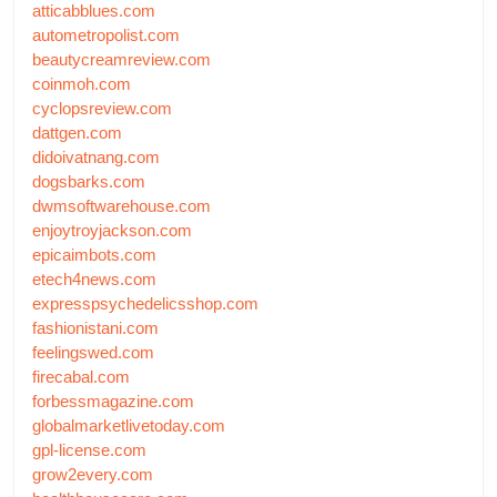
atticabblues.com
autometropolist.com
beautycreamreview.com
coinmoh.com
cyclopsreview.com
dattgen.com
didoivatnang.com
dogsbarks.com
dwmsoftwarehouse.com
enjoytroyjackson.com
epicaimbots.com
etech4news.com
expresspsychedelicsshop.com
fashionistani.com
feelingswed.com
firecabal.com
forbessmagazine.com
globalmarketlivetoday.com
gpl-license.com
grow2every.com