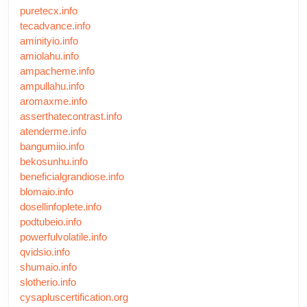
puretecx.info
tecadvance.info
aminityio.info
amiolahu.info
ampacheme.info
ampullahu.info
aromaxme.info
asserthatecontrast.info
atenderme.info
bangumiio.info
bekosunhu.info
beneficialgrandiose.info
blomaio.info
dosellinfoplete.info
podtubeio.info
powerfulvolatile.info
qvidsio.info
shumaio.info
slotherio.info
cysapluscertification.org