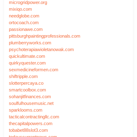
microgridpower.org
mixiqo.com
needglobe.com
ortocoach.com
passionawe.com
pittsburghpaintingprofessionals.com
plumberryworks.com
psychoterapiawioletanowak.com
quickultimate.com
quirkyquester.com
sexmedicineformen.com
shiftripple.com
slotterpercaya.co
smartcoolbox.com
sohanjitfinances.com
soulfulhousemusic.net
sparklooms.com
tacticalcontractingllc.com
thecapitalpowers.com
tobabet88slot3.com
todayscurrentnews.com