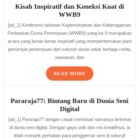
Kisah Inspiratif dan Koneksi Kuat di
Kisah
WWB9
Inspiratif
[ad_1] Konferensi tahunan Kepemimpinan dan Keberagaman
dan
Perbankan Dunia Perempuan (WWB9) yang ke-9 merupakan
Koneksi
acara yang benar-benar inspiratif yang mempertemukan para
Kuat
pemimpin perempuan dari seluruh dunia untuk berbagi cerita,
di
wawasan, dan
WWB9
READ
READ MORE
MORE
Pararaja77: Bintang Baru di Dunia Seni
Pararaja77:
Digital
Bintang
[ad_1] Pararaja77 dengan cepat membuat namanya terkenal
Baru
di dunia seni digital. Dengan gaya unik dan visi kreatifnya, ia
di
telah menarik perhatian para penggemar seni di seluruh