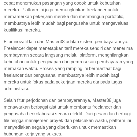
cepat menemukan pasangan yang cocok untuk kebutuhan
mereka. Platform ini juga memungkinkan freelancer untuk
memamerkan pekerjaan mereka dan membangun portofolio,
membuatnya lebih mudah bagi pengusaha untuk mengevaluasi
kualifikasi mereka.
Fitur inovatif lain dari Master38 adalah sistem pembayarannya.
Freelancer dapat menetapkan tarif mereka sendiri dan menerima
pembayaran secara langsung melalui platform, menghilangkan
kebutuhan untuk penginapan dan pemrosesan pembayaran yang
memakan waktu. Proses yang ramping ini bermanfaat bagi
freelancer dan pengusaha, membuatnya lebih mudah bagi
mereka untuk fokus pada pekerjaan mereka daripada tugas
administrasi.
Selain fitur perjodohan dan pembayarannya, Master38 juga
menawarkan berbagai alat untuk membantu freelancer dan
pengusaha berkolaborasi secara efektif. Dari pesan dan berbagi
file hingga manajemen proyek dan pelacakan waktu, platform ini
menyediakan segala yang diperlukan untuk memastikan
hubungan kerja yang sukses.