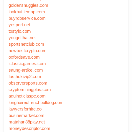
goldensnuggles.com
lookbattlemap.com
buyrdpservice.com
yesport.net
tostylo.com
yougetthat.net
sportsnetclub.com
newbestcrypto.com
oxfordsave.com
iclassicgames.com
saung-artikel.com
fasthokivip2.com
observersports.com
cryptominingplus.com
aquinoticiaspe.com
longhairedfrenchbulldog.com
lawyersforhire.co
businemarket.com
matahari88play.net
moneydescriptor.com