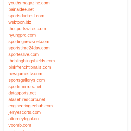
youthsmagazine.com
painaidee.net
sportsdarkest.com
webtoon.biz
thesportswires.com
hyungpro.com
sportingnewsnet.com
sportstime24day.com
sporteslive.com
theblingblingshields.com
pinkfrenchtipnails.com
newgamestv.com
sportsgallerys.com
sportsmirrors.net
datasports.net
atasehirescortu.net
engineeringtechub.com
jerryescorts.com
attorneylegal.co
voomb.com