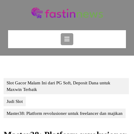
Skip
to
content
Skip
to
content
Open
Button
Slot Gacor Malam Ini dari PG Soft, Deposit Dana untuk
Maxwin Terbaik
Judi Slot
Master38: Platform revolusioner untuk freelancer dan majikan