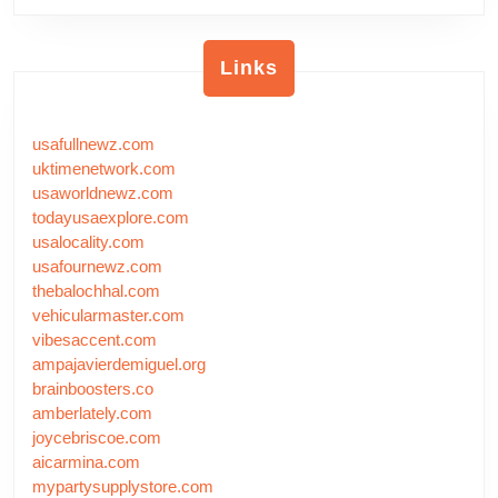
Links
usafullnewz.com
uktimenetwork.com
usaworldnewz.com
todayusaexplore.com
usalocality.com
usafournewz.com
thebalochhal.com
vehicularmaster.com
vibesaccent.com
ampajavierdemiguel.org
brainboosters.co
amberlately.com
joycebriscoe.com
aicarmina.com
mypartysupplystore.com