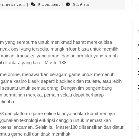
admin@fastinnews.com
tinnews.com
0 Comment
9:59 am
|
|
m yang sempurna untuk menikmati hasrat mereka bisa
yak opsi yang tersedia, mungkin luar biasa untuk memilih
mainan, transaksi yang aman, dan antarmuka yang ramah
di antara yang lain – Master188.
game online, menawarkan beragam game untuk memenuhi
me kasino klasik seperti blackjack dan roulette, atau lebih
ki sesuatu untuk semua orang. Dengan tim pengembang
n permainan mereka, pemain selalu dapat berharap
dicoba.
8 dari platform game online lainnya adalah komitmennya
ggunakan teknologi enkripsi canggih untuk memastikan
tensi ancaman. Selain itu, Master188 dilisensikan dan diatur
semua game adil dan tidak memihak.