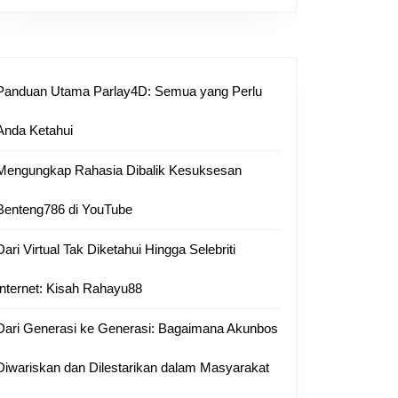
Panduan Utama Parlay4D: Semua yang Perlu
Anda Ketahui
Mengungkap Rahasia Dibalik Kesuksesan
Benteng786 di YouTube
Dari Virtual Tak Diketahui Hingga Selebriti
Internet: Kisah Rahayu88
Dari Generasi ke Generasi: Bagaimana Akunbos
Diwariskan dan Dilestarikan dalam Masyarakat