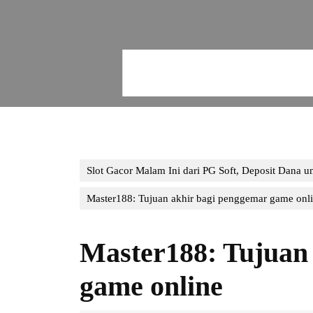
Skip
to
content
Skip
to
content
Slot Gacor Malam Ini dari PG Soft, Deposit Dana 
Master188: Tujuan akhir bagi penggemar game onl
Master188: Tujuan
game online