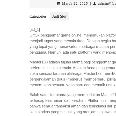
March
March 22, 2025
admin@fas
|
22,
2025
Categories:
Judi Slot
[ad_1]
Untuk penggemar game online, menemukan platfor
menjadi tugas yang menakutkan. Dengan begitu ban
yang tepat yang menawarkan berbagai macam per
pengguna. Namun, ada satu platform yang menonjol 
Master188 adalah tujuan utama bagi penggemar 
preferensi setiap pemain. Apakah Anda penggemar ga
suka sensasi taruhan olahraga, Master188 memili
berpengalaman terus -menerus memperbarui piliha
menemukan sesuatu yang baru dan menarik untuk 
Salah satu fitur utama yang membedakan Master18
terhadap keamanan dan keadilan. Platform ini men
bahwa semua transaksi aman dan terlindungi dari po
oleh otoritas yang sesuai, yang menjamin bahwa 