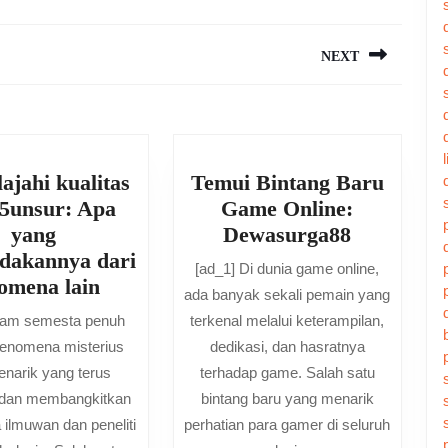
NEXT
Next
post:
ajahi kualitas
Temui Bintang Baru
 5unsur: Apa
Game Online:
Temui
yang
Dewasurga88
Bintang
akannya dari
[ad_1] Di dunia game online,
Menjelajahi
Baru
omena lain
ada banyak sekali pemain yang
kualitas
Game
Alam semesta penuh
terkenal melalui keterampilan,
unik
Online:
fenomena misterius
dedikasi, dan hasratnya
5unsur:
Dewasurg
narik yang terus
terhadap game. Salah satu
Apa
dan membangkitkan
bintang baru yang menarik
yang
 ilmuwan dan peneliti
perhatian para gamer di seluruh
membedakannya