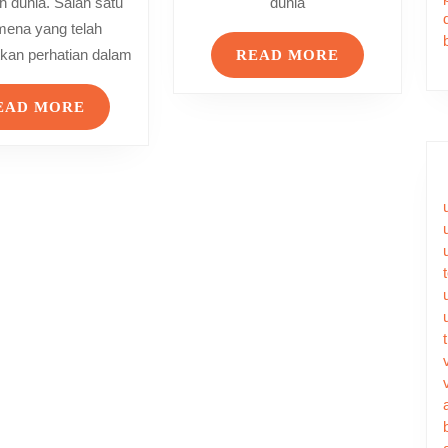
uh dunia. Salah satu
dunia
dari
mena yang telah
fenomena
kan perhatian dalam
READ
READ MORE
lain
MORE
READ
EAD MORE
MORE