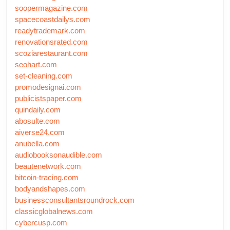
soopermagazine.com
spacecoastdailys.com
readytrademark.com
renovationsrated.com
scoziarestaurant.com
seohart.com
set-cleaning.com
promodesignai.com
publicistspaper.com
quindaily.com
abosulte.com
aiverse24.com
anubella.com
audiobooksonaudible.com
beautenetwork.com
bitcoin-tracing.com
bodyandshapes.com
businessconsultantsroundrock.com
classicglobalnews.com
cybercusp.com