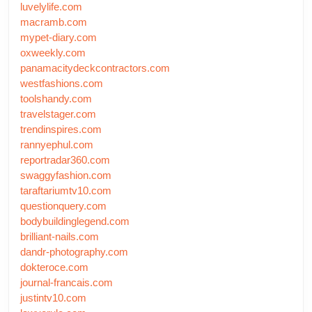
luvelylife.com
macramb.com
mypet-diary.com
oxweekly.com
panamacitydeckcontractors.com
westfashions.com
toolshandy.com
travelstager.com
trendinspires.com
rannyephul.com
reportradar360.com
swaggyfashion.com
taraftariumtv10.com
questionquery.com
bodybuildinglegend.com
brilliant-nails.com
dandr-photography.com
dokteroce.com
journal-francais.com
justintv10.com