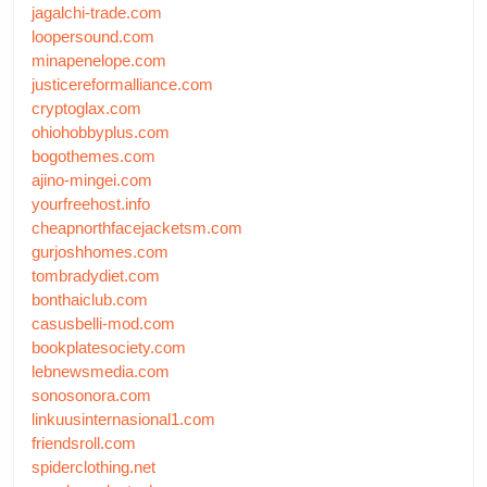
jagalchi-trade.com
loopersound.com
minapenelope.com
justicereformalliance.com
cryptoglax.com
ohiohobbyplus.com
bogothemes.com
ajino-mingei.com
yourfreehost.info
cheapnorthfacejacketsm.com
gurjoshhomes.com
tombradydiet.com
bonthaiclub.com
casusbelli-mod.com
bookplatesociety.com
lebnewsmedia.com
sonosonora.com
linkuusinternasional1.com
friendsroll.com
spiderclothing.net