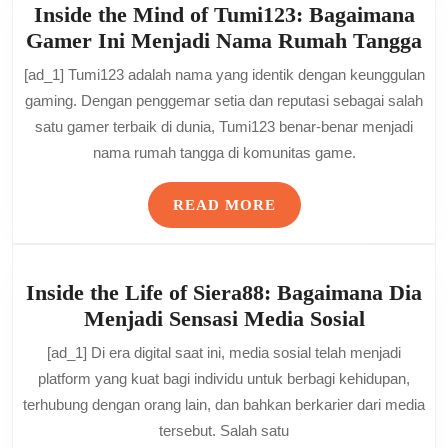
Inside the Mind of Tumi123: Bagaimana
In
Gamer Ini Menjadi Nama Rumah Tangga
th
[ad_1] Tumi123 adalah nama yang identik dengan keunggulan
Mi
gaming. Dengan penggemar setia dan reputasi sebagai salah
of
satu gamer terbaik di dunia, Tumi123 benar-benar menjadi
Tu
nama rumah tangga di komunitas game.
Ba
Ga
READ
READ MORE
Ini
MORE
Me
N
Inside the Life of Siera88: Bagaimana Dia
R
Inside
Menjadi Sensasi Media Sosial
Ta
the
[ad_1] Di era digital saat ini, media sosial telah menjadi
Life
platform yang kuat bagi individu untuk berbagi kehidupan,
of
terhubung dengan orang lain, dan bahkan berkarier dari media
Siera88:
tersebut. Salah satu
Bagaima