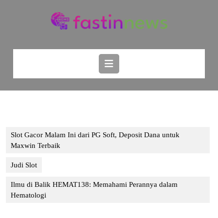
Skip
to
content
Skip
to
content
Open
Button
Slot Gacor Malam Ini dari PG Soft, Deposit Dana untuk
Maxwin Terbaik
Judi Slot
Ilmu di Balik HEMAT138: Memahami Perannya dalam
Hematologi