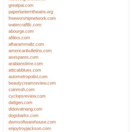
greatpai.com
paperlanterntheatre.org
freeworshipnetwork.com
watercraftllc.com
abourge.com
afiliixs.com
alharammallz.com
americanbulletins.com
asespares.com
arabianstime.com
atticabblues.com
autometropolist.com
beautycreamreview.com
coinmoh.com
cyclopsreview.com
dattgen.com
didoivatnang.com
dogsbarks.com
dwmsoftwarehouse.com
enjoytroyjackson.com