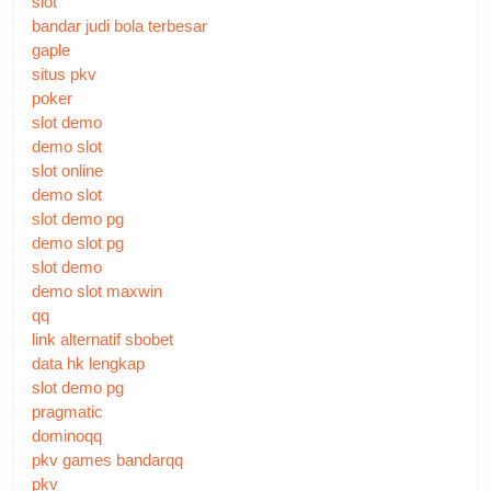
slot
bandar judi bola terbesar
gaple
situs pkv
poker
slot demo
demo slot
slot online
demo slot
slot demo pg
demo slot pg
slot demo
demo slot maxwin
qq
link alternatif sbobet
data hk lengkap
slot demo pg
pragmatic
dominoqq
pkv games bandarqq
pkv