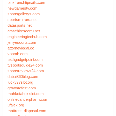
pinkfrenchtipnails.com
newgamestv.com
sportsgallerys.com
sportsmirrors.net
datasports.net
atasehirescortu.net
engineeringtechub.com
jerryescorts.com
attorneylegal.co
voomb.com
techgadgetpoint.com
tvsportsguide24.com
sportsreviews24.com
dubai360blog.com
lucky77slot.org
growmefast.com
mahkotahokislot.com
onlinecancerpharm.com
ufalek.org
mattress-disposal.com