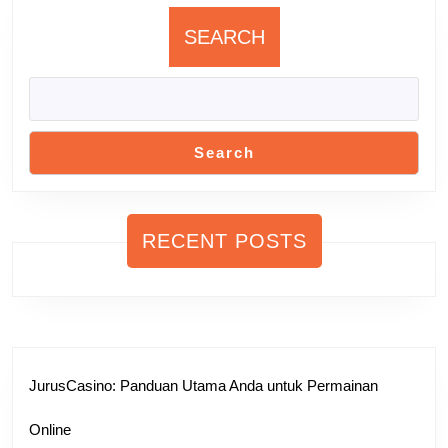
SEARCH
Search
RECENT POSTS
JurusCasino: Panduan Utama Anda untuk Permainan
Online