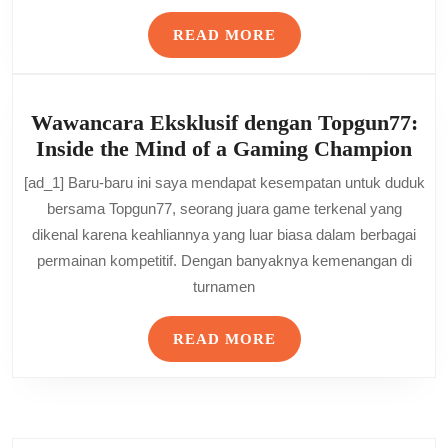
Dia
READ
READ MORE
Menjadi
MORE
Sensasi
Media
Wawancara Eksklusif dengan Topgun77:
Sosial
Wa
Inside the Mind of a Gaming Champion
Eks
[ad_1] Baru-baru ini saya mendapat kesempatan untuk duduk
den
bersama Topgun77, seorang juara game terkenal yang
Top
dikenal karena keahliannya yang luar biasa dalam berbagai
Ins
permainan kompetitif. Dengan banyaknya kemenangan di
the
turnamen
Mi
of
READ
READ MORE
a
MORE
Ga
Cha