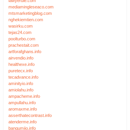
lawyerule.com
mediamingleseaco.com
mtsmarketingblog.com
nghekiemtien.com
wasirku.com
tejas24.com
poolturbo.com
prachestait.com
artforafghans.info
airvendio.info
healthexe.info
puretecx.info
tecadvance.info
aminityio.info
amiolahu.info
ampacheme.info
ampullahu.info
aromaxme.info
asserthatecontrast.info
atenderme.info
bangumiio.info