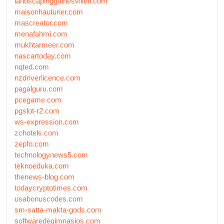
landscapinggainesvillefl.com
maisonhauturier.com
mascreator.com
menafahmi.com
mukhtarmeer.com
nascartoday.com
nqted.com
nzdriverlicence.com
pagalguru.com
pcegame.com
pgslot-r2.com
ws-expression.com
zchotels.com
zepfo.com
technologynews5.com
teknoeduka.com
thenews-blog.com
todaycryptotimes.com
usabonuscodes.com
sm-satta-makta-gods.com
softwaredegimnasios.com