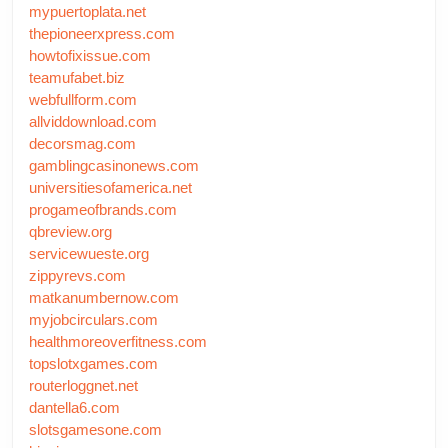
mypuertoplata.net
thepioneerxpress.com
howtofixissue.com
teamufabet.biz
webfullform.com
allviddownload.com
decorsmag.com
gamblingcasinonews.com
universitiesofamerica.net
progameofbrands.com
qbreview.org
servicewueste.org
zippyrevs.com
matkanumbernow.com
myjobcirculars.com
healthmoreoverfitness.com
topslotxgames.com
routerloggnet.net
dantella6.com
slotsgamesone.com