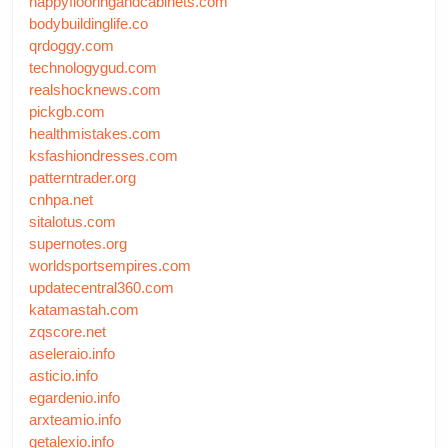
happyflooringandcabinets.com
bodybuildinglife.co
qrdoggy.com
technologygud.com
realshocknews.com
pickgb.com
healthmistakes.com
ksfashiondresses.com
patterntrader.org
cnhpa.net
sitalotus.com
supernotes.org
worldsportsempires.com
updatecentral360.com
katamastah.com
zqscore.net
aseleraio.info
asticio.info
egardenio.info
arxteamio.info
getalexio.info