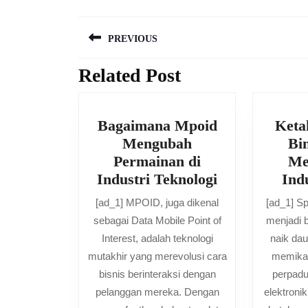
Post
PREVIOUS
navigation
Related Post
Previous
post:
Bagaimana Mpoid
Keta
Mengubah
Bi
Permainan di
Me
Bagaimana
Industri Teknologi
Ind
Mpoid
[ad_1] MPOID, juga dikenal
[ad_1] S
Mengubah
sebagai Data Mobile Point of
menjadi 
Permainan
Interest, adalah teknologi
naik dau
di
mutakhir yang merevolusi cara
memika
Industri
bisnis berinteraksi dengan
perpadu
Teknologi
pelanggan mereka. Dengan
elektroni