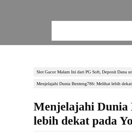
Skip
to
content
Skip
to
content
Slot Gacor Malam Ini dari PG Soft, Deposit Dana 
Menjelajahi Dunia Benteng786: Melihat lebih deka
Menjelajahi Dunia 
lebih dekat pada Y