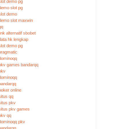
slot demo pg
demo slot pg
slot demo
demo slot maxwin
qq
link alternatif sbobet
data hk lengkap
slot demo pg
pragmatic
dominoqq
pkv games bandarqq
pkv
cara
dominoqq
if
bandarqq
poker online
77:
situs qq
situs pkv
situs pkv games
pkv qq
dominoqq pkv
bandarqq