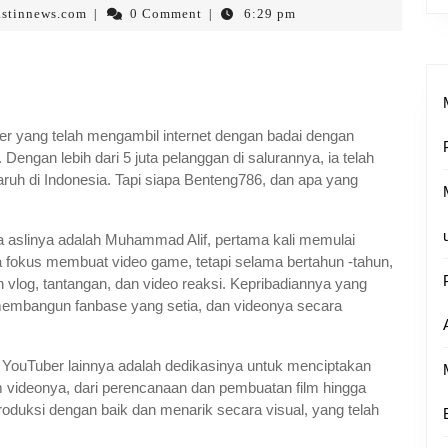
admin@fastinnews.com
stinnews.com
0 Comment
6:29 pm
|
|
r yang telah mengambil internet dengan badai dengan
ngan lebih dari 5 juta pelanggan di salurannya, ia telah
ruh di Indonesia. Tapi siapa Benteng786, dan apa yang
ma aslinya adalah Muhammad Alif, pertama kali memulai
a fokus membuat video game, tetapi selama bertahun -tahun,
log, tantangan, dan video reaksi. Kepribadiannya yang
membangun fanbase yang setia, dan videonya secara
YouTuber lainnya adalah dedikasinya untuk menciptakan
am videonya, dari perencanaan dan pembuatan film hingga
oduksi dengan baik dan menarik secara visual, yang telah