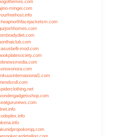
bogothemes.com
ajino-mingei.com
yourfreehost.info
cheapnorthfacejacketsm.com
gurjoshhomes.com
tombradydiet.com
bonthaiclub.com
casusbelli-mod.com
bookplatesociety.com
lebnewsmedia.com
sonosonora.com
linkuusinternasional1.com
friendsroll.com
spiderclothing.net
wondergadgetsshop.com
seatgurunews.com
3net.info
codeplex.info
okena.info
akunidpropokerqq.com
bespokecardetailing.com