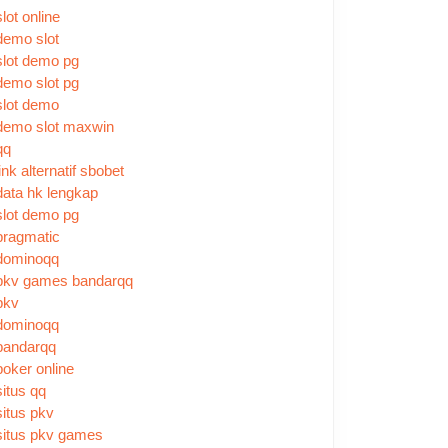
slot online
demo slot
slot demo pg
demo slot pg
slot demo
demo slot maxwin
qq
link alternatif sbobet
data hk lengkap
slot demo pg
pragmatic
dominoqq
pkv games bandarqq
pkv
dominoqq
bandarqq
poker online
situs qq
situs pkv
situs pkv games