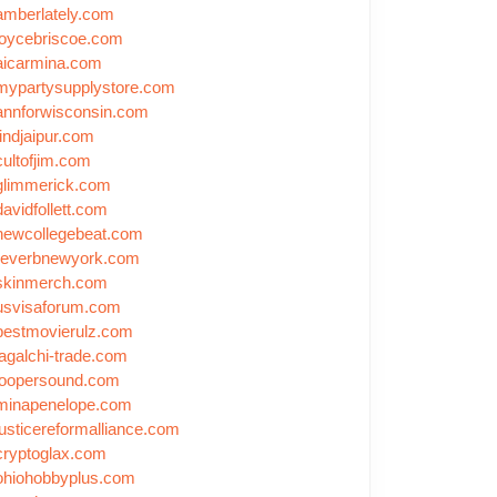
amberlately.com
joycebriscoe.com
aicarmina.com
mypartysupplystore.com
annforwisconsin.com
findjaipur.com
cultofjim.com
glimmerick.com
davidfollett.com
newcollegebeat.com
reverbnewyork.com
skinmerch.com
usvisaforum.com
bestmovierulz.com
jagalchi-trade.com
loopersound.com
minapenelope.com
justicereformalliance.com
cryptoglax.com
ohiohobbyplus.com