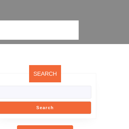
SEARCH
Search