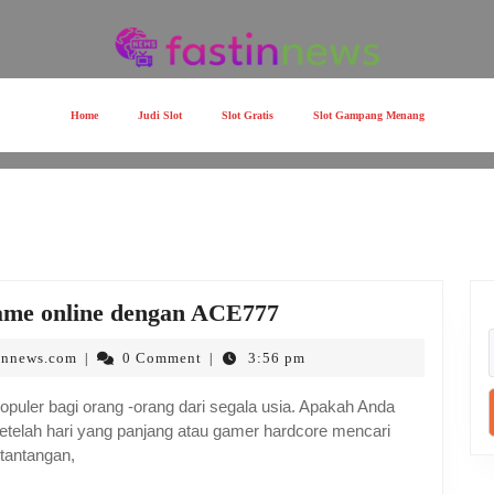
Home
Judi Slot
Slot Gratis
Slot Gampang Menang
Temukan
ame online dengan ACE777
sensasi
admin@fastinnews.com
innews.com
0 Comment
3:56 pm
|
|
game
online
populer bagi orang -orang dari segala usia. Apakah Anda
dengan
setelah hari yang panjang atau gamer hardcore mencari
ACE777
tantangan,