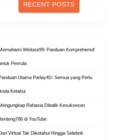
RECENT POSTS
ka
Memahami Winlose99: Panduan Komprehensif
:
untuk Pemula
an
Panduan Utama Parlay4D: Semua yang Perlu
an
Anda Ketahui
Mengungkap Rahasia Dibalik Kesuksesan
Benteng786 di YouTube
Dari Virtual Tak Diketahui Hingga Selebriti