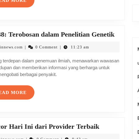
READ
EAD MORE
Tiktok
MORE
World
oleh
badai
Membu
: Terobosan dalam Penelitian Genetik
Kunci
admin@fastinnews.com
innews.com
0 Comment
11:23 am
|
|
Potensi
ORI138
yang terdepan dalam penemuan ilmiah, menawarkan wawasan
Terobos
idupan dan memberikan informasi yang berharga untuk
dalam
ngobati berbagai penyakit.
Peneliti
Genetik
READ
EAD MORE
MORE
Login
r Hari Ini dari Provider Terbaik
Murahqq
admin@fastinnews.com