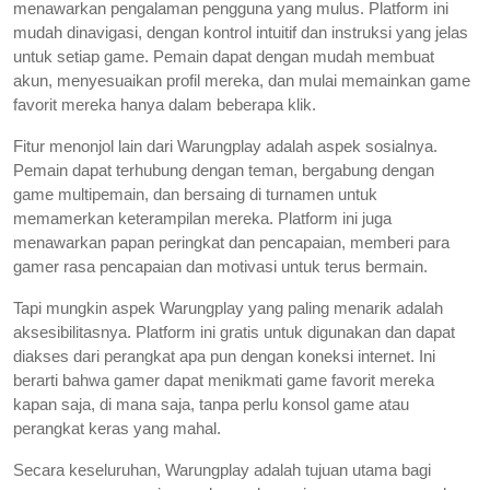
menawarkan pengalaman pengguna yang mulus. Platform ini
mudah dinavigasi, dengan kontrol intuitif dan instruksi yang jelas
untuk setiap game. Pemain dapat dengan mudah membuat
akun, menyesuaikan profil mereka, dan mulai memainkan game
favorit mereka hanya dalam beberapa klik.
Fitur menonjol lain dari Warungplay adalah aspek sosialnya.
Pemain dapat terhubung dengan teman, bergabung dengan
game multipemain, dan bersaing di turnamen untuk
memamerkan keterampilan mereka. Platform ini juga
menawarkan papan peringkat dan pencapaian, memberi para
gamer rasa pencapaian dan motivasi untuk terus bermain.
Tapi mungkin aspek Warungplay yang paling menarik adalah
aksesibilitasnya. Platform ini gratis untuk digunakan dan dapat
diakses dari perangkat apa pun dengan koneksi internet. Ini
berarti bahwa gamer dapat menikmati game favorit mereka
kapan saja, di mana saja, tanpa perlu konsol game atau
perangkat keras yang mahal.
Secara keseluruhan, Warungplay adalah tujuan utama bagi