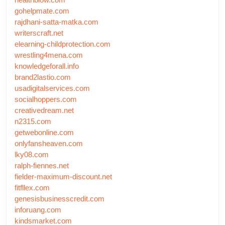
gohelpmate.com
rajdhani-satta-matka.com
writerscraft.net
elearning-childprotection.com
wrestling4mena.com
knowledgeforall.info
brand2lastio.com
usadigitalservices.com
socialhoppers.com
creativedream.net
n2315.com
getwebonline.com
onlyfansheaven.com
lky08.com
ralph-fiennes.net
fielder-maximum-discount.net
fitfllex.com
genesisbusinesscredit.com
inforuang.com
kindsmarket.com