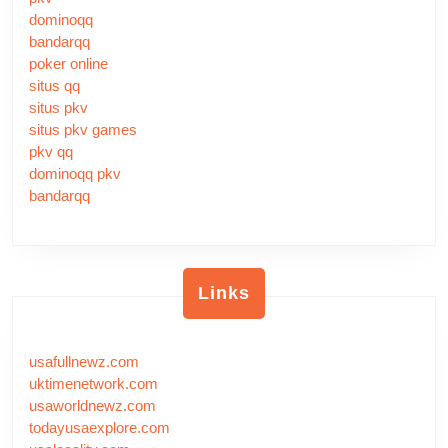
dominoqq
bandarqq
poker online
situs qq
situs pkv
situs pkv games
pkv qq
dominoqq pkv
bandarqq
Links
usafullnewz.com
uktimenetwork.com
usaworldnewz.com
todayusaexplore.com