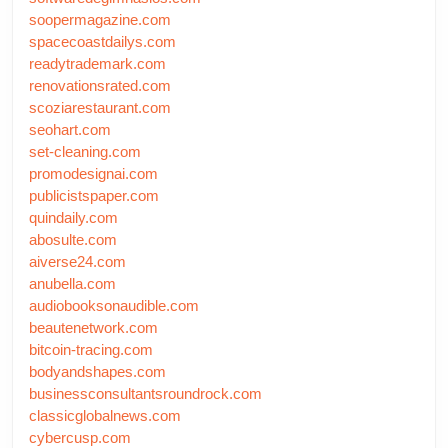
soopermagazine.com
spacecoastdailys.com
readytrademark.com
renovationsrated.com
scoziarestaurant.com
seohart.com
set-cleaning.com
promodesignai.com
publicistspaper.com
quindaily.com
abosulte.com
aiverse24.com
anubella.com
audiobooksonaudible.com
beautenetwork.com
bitcoin-tracing.com
bodyandshapes.com
businessconsultantsroundrock.com
classicglobalnews.com
cybercusp.com