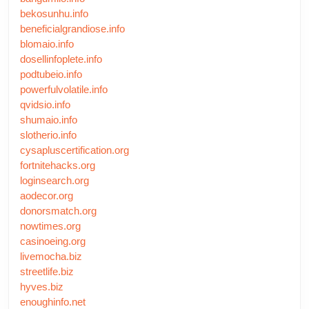
bekosunhu.info
beneficialgrandiose.info
blomaio.info
dosellinfoplete.info
podtubeio.info
powerfulvolatile.info
qvidsio.info
shumaio.info
slotherio.info
cysapluscertification.org
fortnitehacks.org
loginsearch.org
aodecor.org
donorsmatch.org
nowtimes.org
casinoeing.org
livemocha.biz
streetlife.biz
hyves.biz
enoughinfo.net