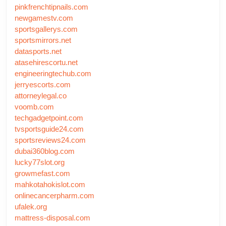
pinkfrenchtipnails.com
newgamestv.com
sportsgallerys.com
sportsmirrors.net
datasports.net
atasehirescortu.net
engineeringtechub.com
jerryescorts.com
attorneylegal.co
voomb.com
techgadgetpoint.com
tvsportsguide24.com
sportsreviews24.com
dubai360blog.com
lucky77slot.org
growmefast.com
mahkotahokislot.com
onlinecancerpharm.com
ufalek.org
mattress-disposal.com