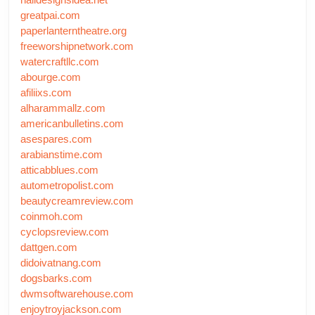
greatpai.com
paperlanterntheatre.org
freeworshipnetwork.com
watercraftllc.com
abourge.com
afiliixs.com
alharammallz.com
americanbulletins.com
asespares.com
arabianstime.com
atticabblues.com
autometropolist.com
beautycreamreview.com
coinmoh.com
cyclopsreview.com
dattgen.com
didoivatnang.com
dogsbarks.com
dwmsoftwarehouse.com
enjoytroyjackson.com