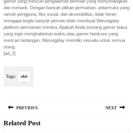
gamer yang mencari pengalaman bermain yang menyenangkan
dan menarik. Dengan banyak pilihan permainan, antarmuka yang
ramah pengguna, fitur sosial, dan aksesibilitas, tidak heran
mengapa begitu banyak pemain telah membuat Warungplay
platform permainan mereka. Apakah Anda seorang gamer biasa
yang ingin menghabiskan waktu atau gamer hardcore yang
mencari tantangan, Warungplay memiliki sesuatu untuk semua
orang.
[ad_2]
Tags:
slot
Post
PREVIOUS
NEXT
navigation
Related Post
Previous
Next
post:
post: