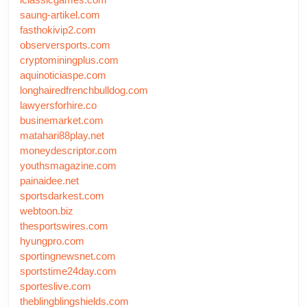
saung-artikel.com
fasthokivip2.com
observersports.com
cryptominingplus.com
aquinoticiaspe.com
longhairedfrenchbulldog.com
lawyersforhire.co
businemarket.com
matahari88play.net
moneydescriptor.com
youthsmagazine.com
painaidee.net
sportsdarkest.com
webtoon.biz
thesportswires.com
hyungpro.com
sportingnewsnet.com
sportstime24day.com
sporteslive.com
theblingblingshields.com