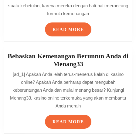
Melihat
suatu kebetulan, karena mereka dengan hati-hati merancang
Lebih
formula kemenangan
Dekat
Strategi
READ
READ MORE
Kemenanga
MORE
Mereka
Bebaskan Kemenangan Beruntun Anda di
Bebaskan
Menang33
Kemenangan
[ad_1] Apakah Anda lelah terus-menerus kalah di kasino
Beruntun
online? Apakah Anda berharap dapat mengubah
Anda
keberuntungan Anda dan mulai menang besar? Kunjungi
di
Menang33, kasino online terkemuka yang akan membantu
Menang33
Anda meraih
READ
READ MORE
MORE