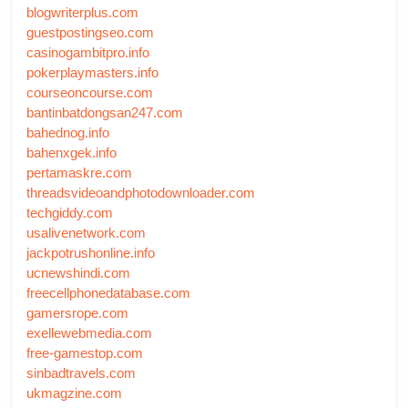
blogwriterplus.com
guestpostingseo.com
casinogambitpro.info
pokerplaymasters.info
courseoncourse.com
bantinbatdongsan247.com
bahednog.info
bahenxgek.info
pertamaskre.com
threadsvideoandphotodownloader.com
techgiddy.com
usalivenetwork.com
jackpotrushonline.info
ucnewshindi.com
freecellphonedatabase.com
gamersrope.com
exellewebmedia.com
free-gamestop.com
sinbadtravels.com
ukmagzine.com