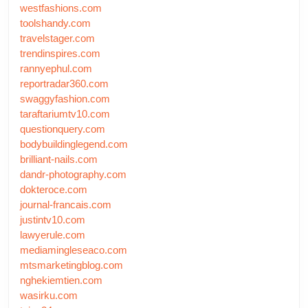
westfashions.com
toolshandy.com
travelstager.com
trendinspires.com
rannyephul.com
reportradar360.com
swaggyfashion.com
taraftariumtv10.com
questionquery.com
bodybuildinglegend.com
brilliant-nails.com
dandr-photography.com
dokteroce.com
journal-francais.com
justintv10.com
lawyerule.com
mediamingleseaco.com
mtsmarketingblog.com
nghekiemtien.com
wasirku.com