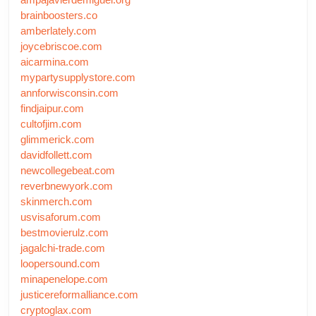
brainboosters.co
amberlately.com
joycebriscoe.com
aicarmina.com
mypartysupplystore.com
annforwisconsin.com
findjaipur.com
cultofjim.com
glimmerick.com
davidfollett.com
newcollegebeat.com
reverbnewyork.com
skinmerch.com
usvisaforum.com
bestmovierulz.com
jagalchi-trade.com
loopersound.com
minapenelope.com
justicereformalliance.com
cryptoglax.com