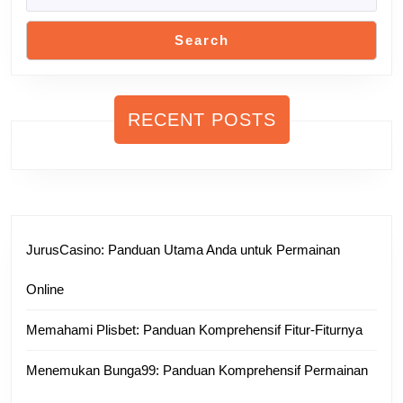
Search
RECENT POSTS
JurusCasino: Panduan Utama Anda untuk Permainan
Online
Memahami Plisbet: Panduan Komprehensif Fitur-Fiturnya
Menemukan Bunga99: Panduan Komprehensif Permainan