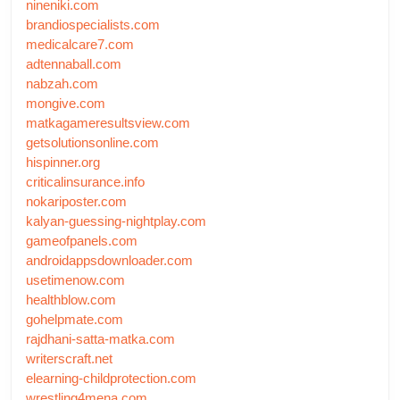
nineniki.com
brandiospecialists.com
medicalcare7.com
adtennaball.com
nabzah.com
mongive.com
matkagameresultsview.com
getsolutionsonline.com
hispinner.org
criticalinsurance.info
nokariposter.com
kalyan-guessing-nightplay.com
gameofpanels.com
androidappsdownloader.com
usetimenow.com
healthblow.com
gohelpmate.com
rajdhani-satta-matka.com
writerscraft.net
elearning-childprotection.com
wrestling4mena.com