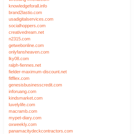
knowledgeforall.info
brand2lastio.com
usadigitalservices.com
socialhoppers.com
creativedream.net
n2315.com
getwebonline.com
onlyfansheaven.com
lky08.com
ralph-fiennes.net
fielder-maximum-discount.net
fitfllex.com
genesisbusinesscredit.com
inforuang.com
kindsmarket.com
luvelylife.com
macramb.com
mypet-diary.com
oxweekly.com
panamacitydeckcontractors.com