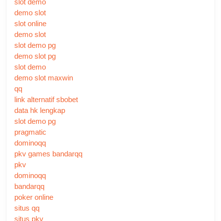
slot demo
demo slot
slot online
demo slot
slot demo pg
demo slot pg
slot demo
demo slot maxwin
qq
link alternatif sbobet
data hk lengkap
slot demo pg
pragmatic
dominoqq
pkv games bandarqq
pkv
dominoqq
bandarqq
poker online
situs qq
situs pkv