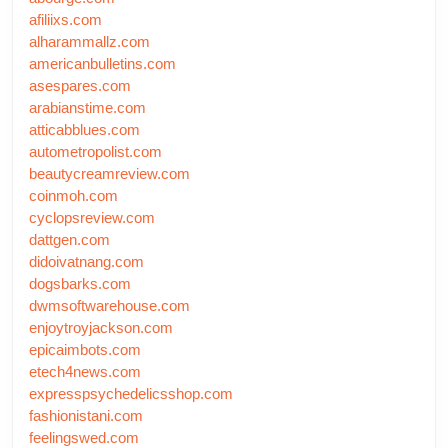
afiliixs.com
alharammallz.com
americanbulletins.com
asespares.com
arabianstime.com
atticabblues.com
autometropolist.com
beautycreamreview.com
coinmoh.com
cyclopsreview.com
dattgen.com
didoivatnang.com
dogsbarks.com
dwmsoftwarehouse.com
enjoytroyjackson.com
epicaimbots.com
etech4news.com
expresspsychedelicsshop.com
fashionistani.com
feelingswed.com