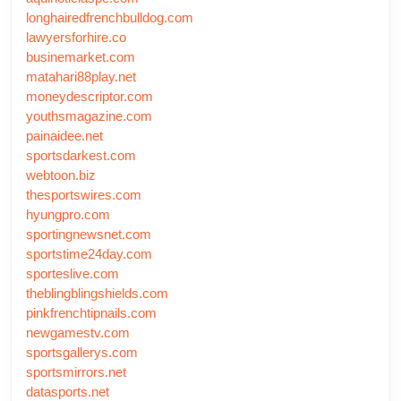
longhairedfrenchbulldog.com
lawyersforhire.co
businemarket.com
matahari88play.net
moneydescriptor.com
youthsmagazine.com
painaidee.net
sportsdarkest.com
webtoon.biz
thesportswires.com
hyungpro.com
sportingnewsnet.com
sportstime24day.com
sporteslive.com
theblingblingshields.com
pinkfrenchtipnails.com
newgamestv.com
sportsgallerys.com
sportsmirrors.net
datasports.net