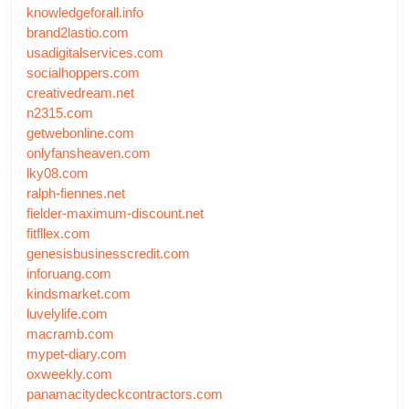
knowledgeforall.info
brand2lastio.com
usadigitalservices.com
socialhoppers.com
creativedream.net
n2315.com
getwebonline.com
onlyfansheaven.com
lky08.com
ralph-fiennes.net
fielder-maximum-discount.net
fitfllex.com
genesisbusinesscredit.com
inforuang.com
kindsmarket.com
luvelylife.com
macramb.com
mypet-diary.com
oxweekly.com
panamacitydeckcontractors.com