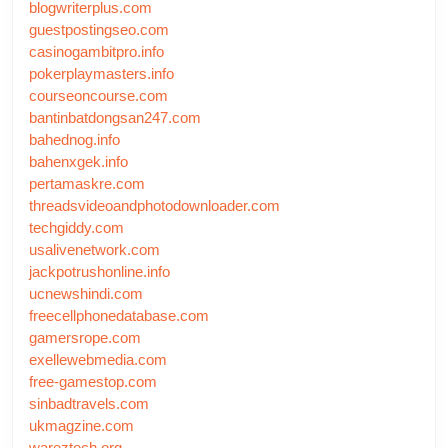
blogwriterplus.com
guestpostingseo.com
casinogambitpro.info
pokerplaymasters.info
courseoncourse.com
bantinbatdongsan247.com
bahednog.info
bahenxgek.info
pertamaskre.com
threadsvideoandphotodownloader.com
techgiddy.com
usalivenetwork.com
jackpotrushonline.info
ucnewshindi.com
freecellphonedatabase.com
gamersrope.com
exellewebmedia.com
free-gamestop.com
sinbadtravels.com
ukmagzine.com
wareztech.org