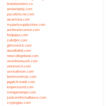
brainboosters.co
amberlately.com
joycebriscoe.com
aicarmina.com
mypartysupplystore.com
annforwisconsin.com
findjaipur.com
cultofjim.com
glimmerick.com
davidfollett.com
newcollegebeat.com
reverbnewyork.com
skinmerch.com
usvisaforum.com
bestmovierulz.com
jagalchi-trade.com
loopersound.com
minapenelope.com
justicereformalliance.com
cryptoglax.com