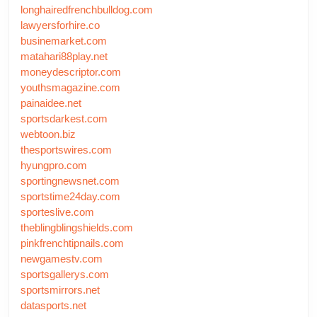
longhairedfrenchbulldog.com
lawyersforhire.co
businemarket.com
matahari88play.net
moneydescriptor.com
youthsmagazine.com
painaidee.net
sportsdarkest.com
webtoon.biz
thesportswires.com
hyungpro.com
sportingnewsnet.com
sportstime24day.com
sporteslive.com
theblingblingshields.com
pinkfrenchtipnails.com
newgamestv.com
sportsgallerys.com
sportsmirrors.net
datasports.net