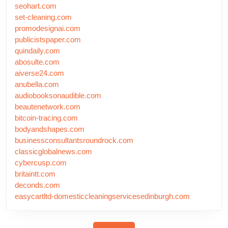
seohart.com
set-cleaning.com
promodesignai.com
publicistspaper.com
quindaily.com
abosulte.com
aiverse24.com
anubella.com
audiobooksonaudible.com
beautenetwork.com
bitcoin-tracing.com
bodyandshapes.com
businessconsultantsroundrock.com
classicglobalnews.com
cybercusp.com
britaintt.com
deconds.com
easycartltd-domesticcleaningservicesedinburgh.com