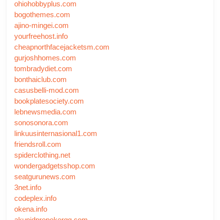
ohiohobbyplus.com
bogothemes.com
ajino-mingei.com
yourfreehost.info
cheapnorthfacejacketsm.com
gurjoshhomes.com
tombradydiet.com
bonthaiclub.com
casusbelli-mod.com
bookplatesociety.com
lebnewsmedia.com
sonosonora.com
linkuusinternasional1.com
friendsroll.com
spiderclothing.net
wondergadgetsshop.com
seatgurunews.com
3net.info
codeplex.info
okena.info
akunidpropokerqq.com