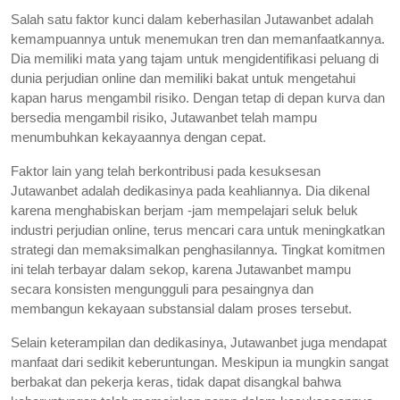
Salah satu faktor kunci dalam keberhasilan Jutawanbet adalah
kemampuannya untuk menemukan tren dan memanfaatkannya.
Dia memiliki mata yang tajam untuk mengidentifikasi peluang di
dunia perjudian online dan memiliki bakat untuk mengetahui
kapan harus mengambil risiko. Dengan tetap di depan kurva dan
bersedia mengambil risiko, Jutawanbet telah mampu
menumbuhkan kekayaannya dengan cepat.
Faktor lain yang telah berkontribusi pada kesuksesan
Jutawanbet adalah dedikasinya pada keahliannya. Dia dikenal
karena menghabiskan berjam -jam mempelajari seluk beluk
industri perjudian online, terus mencari cara untuk meningkatkan
strategi dan memaksimalkan penghasilannya. Tingkat komitmen
ini telah terbayar dalam sekop, karena Jutawanbet mampu
secara konsisten mengungguli para pesaingnya dan
membangun kekayaan substansial dalam proses tersebut.
Selain keterampilan dan dedikasinya, Jutawanbet juga mendapat
manfaat dari sedikit keberuntungan. Meskipun ia mungkin sangat
berbakat dan pekerja keras, tidak dapat disangkal bahwa