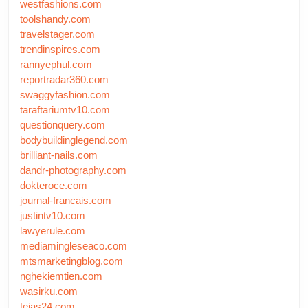
westfashions.com
toolshandy.com
travelstager.com
trendinspires.com
rannyephul.com
reportradar360.com
swaggyfashion.com
taraftariumtv10.com
questionquery.com
bodybuildinglegend.com
brilliant-nails.com
dandr-photography.com
dokteroce.com
journal-francais.com
justintv10.com
lawyerule.com
mediamingleseaco.com
mtsmarketingblog.com
nghekiemtien.com
wasirku.com
tejas24.com