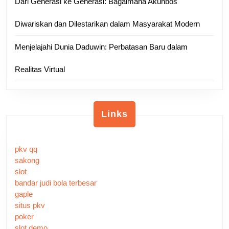
Dari Generasi ke Generasi: Bagaimana Akunbos
Diwariskan dan Dilestarikan dalam Masyarakat Modern
Menjelajahi Dunia Daduwin: Perbatasan Baru dalam
Realitas Virtual
Links
pkv qq
sakong
slot
bandar judi bola terbesar
gaple
situs pkv
poker
slot demo