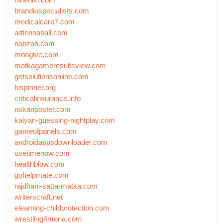
brandiospecialists.com
medicalcare7.com
adtennaball.com
nabzah.com
mongive.com
matkagameresultsview.com
getsolutionsonline.com
hispinner.org
criticalinsurance.info
nokariposter.com
kalyan-guessing-nightplay.com
gameofpanels.com
androidappsdownloader.com
usetimenow.com
healthblow.com
gohelpmate.com
rajdhani-satta-matka.com
writerscraft.net
elearning-childprotection.com
wrestling4mena.com