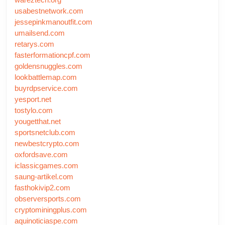
usabestnetwork.com
jessepinkmanoutfit.com
umailsend.com
retarys.com
fasterformationcpf.com
goldensnuggles.com
lookbattlemap.com
buyrdpservice.com
yesport.net
tostylo.com
yougetthat.net
sportsnetclub.com
newbestcrypto.com
oxfordsave.com
iclassicgames.com
saung-artikel.com
fasthokivip2.com
observersports.com
cryptominingplus.com
aquinoticiaspe.com