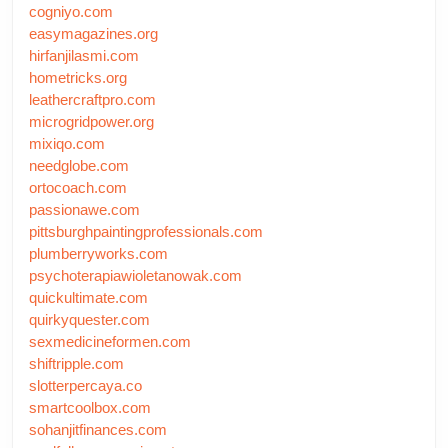
cogniyo.com
easymagazines.org
hirfanjilasmi.com
hometricks.org
leathercraftpro.com
microgridpower.org
mixiqo.com
needglobe.com
ortocoach.com
passionawe.com
pittsburghpaintingprofessionals.com
plumberryworks.com
psychoterapiawioletanowak.com
quickultimate.com
quirkyquester.com
sexmedicineformen.com
shiftripple.com
slotterpercaya.co
smartcoolbox.com
sohanjitfinances.com