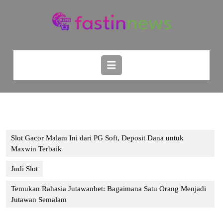
Skip
to
content
Skip
to
content
Open
Button
Slot Gacor Malam Ini dari PG Soft, Deposit Dana untuk
Maxwin Terbaik
Judi Slot
Temukan Rahasia Jutawanbet: Bagaimana Satu Orang Menjadi
Jutawan Semalam