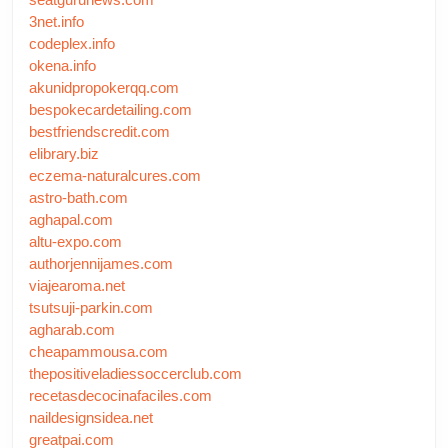
3net.info
codeplex.info
okena.info
akunidpropokerqq.com
bespokecardetailing.com
bestfriendscredit.com
elibrary.biz
eczema-naturalcures.com
astro-bath.com
aghapal.com
altu-expo.com
authorjennijames.com
viajearoma.net
tsutsuji-parkin.com
agharab.com
cheapammousa.com
thepositiveladiessoccerclub.com
recetasdecocinafaciles.com
naildesignsidea.net
greatpai.com