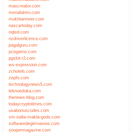
mascreator.com
menafahmi.com
mukhtarmeer.com
nascartoday.com
nqted.com
nzdriverlicence.com
pagalguru.com
pcegame.com
pgslot-r2.com
ws-expression.com
zchotels.com
zepfo.com
technologynews5.com
teknoeduka.com
thenews-blog.com
todaycryptotimes.com
usabonuscodes.com
sm-satta-makta-gods.com
softwaredegimnasios.com
soopermagazine.com