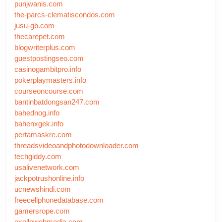
punjwanis.com
the-parcs-clematiscondos.com
jusu-gb.com
thecarepet.com
blogwriterplus.com
guestpostingseo.com
casinogambitpro.info
pokerplaymasters.info
courseoncourse.com
bantinbatdongsan247.com
bahednog.info
bahenxgek.info
pertamaskre.com
threadsvideoandphotodownloader.com
techgiddy.com
usalivenetwork.com
jackpotrushonline.info
ucnewshindi.com
freecellphonedatabase.com
gamersrope.com
exellewebmedia.com