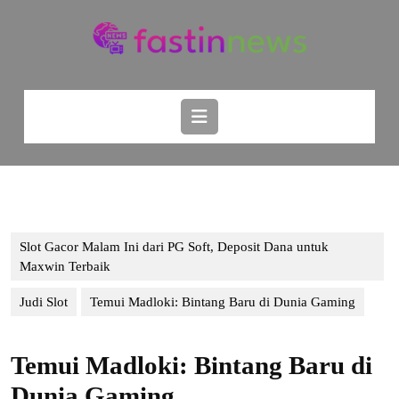
Skip
to
content
Skip
to
content
Open
Button
Slot Gacor Malam Ini dari PG Soft, Deposit Dana untuk
Maxwin Terbaik
Judi Slot
Temui Madloki: Bintang Baru di Dunia Gaming
Temui Madloki: Bintang Baru di
Dunia Gaming