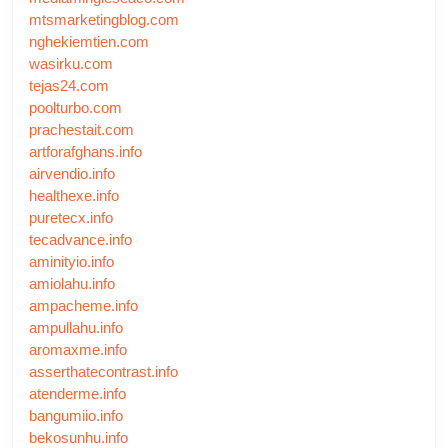
mtsmarketingblog.com
nghekiemtien.com
wasirku.com
tejas24.com
poolturbo.com
prachestait.com
artforafghans.info
airvendio.info
healthexe.info
puretecx.info
tecadvance.info
aminityio.info
amiolahu.info
ampacheme.info
ampullahu.info
aromaxme.info
asserthatecontrast.info
atenderme.info
bangumiio.info
bekosunhu.info