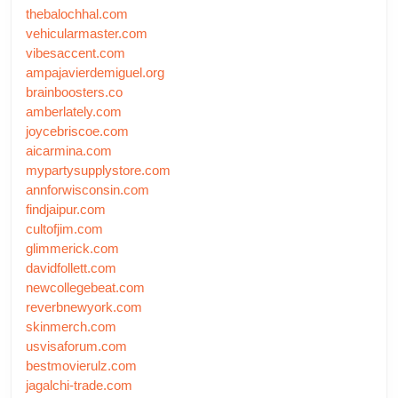
thebalochhal.com
vehicularmaster.com
vibesaccent.com
ampajavierdemiguel.org
brainboosters.co
amberlately.com
joycebriscoe.com
aicarmina.com
mypartysupplystore.com
annforwisconsin.com
findjaipur.com
cultofjim.com
glimmerick.com
davidfollett.com
newcollegebeat.com
reverbnewyork.com
skinmerch.com
usvisaforum.com
bestmovierulz.com
jagalchi-trade.com