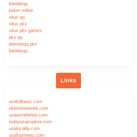
bandarqq
poker online
situs qq
situs pkv
situs pkv games
pkv qq
dominoqq pkv
bandarqq
Links
usafullnewz.com
uktimenetwork.com
usaworldnewz.com
todayusaexplore.com
usalocality.com
usafournewz.com