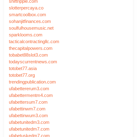
shiftripple.com
slotterpercaya.co
smartcoolbox.com
sohanjitfinances.com
soulfulhousemusic.net
sparklooms.com
tacticalcontractingllc.com
thecapitalpowers.com
tobabet88slot3.com
todayscurrentnews.com
totobet77.asia
totobet77.org
trendingpublication.com
ufabettererum3.com
ufabettermentm4.com
ufabettersum7.com
ufabettinwm7.com
ufabettinwum3.com
ufabetunitedm3.com
ufabetunitedm7.com
ufabetuskedm7.com