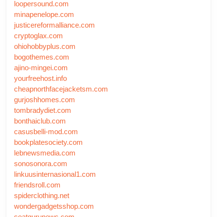
loopersound.com
minapenelope.com
justicereformalliance.com
cryptoglax.com
ohiohobbyplus.com
bogothemes.com
ajino-mingei.com
yourfreehost.info
cheapnorthfacejacketsm.com
gurjoshhomes.com
tombradydiet.com
bonthaiclub.com
casusbelli-mod.com
bookplatesociety.com
lebnewsmedia.com
sonosonora.com
linkuusinternasional1.com
friendsroll.com
spiderclothing.net
wondergadgetsshop.com
seatgurunews.com