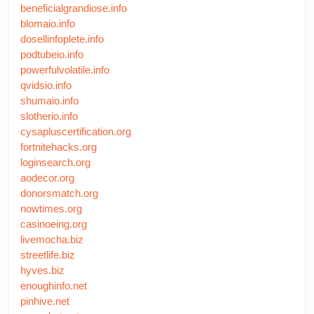
beneficialgrandiose.info
blomaio.info
dosellinfoplete.info
podtubeio.info
powerfulvolatile.info
qvidsio.info
shumaio.info
slotherio.info
cysapluscertification.org
fortnitehacks.org
loginsearch.org
aodecor.org
donorsmatch.org
nowtimes.org
casinoeing.org
livemocha.biz
streetlife.biz
hyves.biz
enoughinfo.net
pinhive.net