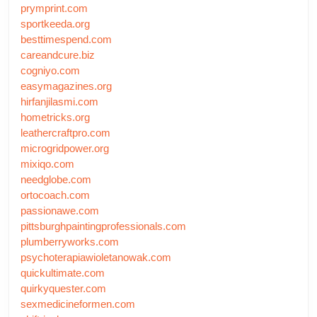
prymprint.com
sportkeeda.org
besttimespend.com
careandcure.biz
cogniyo.com
easymagazines.org
hirfanjilasmi.com
hometricks.org
leathercraftpro.com
microgridpower.org
mixiqo.com
needglobe.com
ortocoach.com
passionawe.com
pittsburghpaintingprofessionals.com
plumberryworks.com
psychoterapiawioletanowak.com
quickultimate.com
quirkyquester.com
sexmedicineformen.com