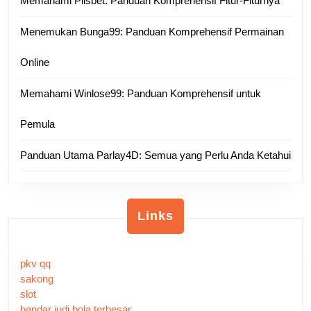
Memahami Plisbet: Panduan Komprehensif Fitur-Fiturnya
Menemukan Bunga99: Panduan Komprehensif Permainan
Online
Memahami Winlose99: Panduan Komprehensif untuk
Pemula
Panduan Utama Parlay4D: Semua yang Perlu Anda Ketahui
Links
pkv qq
sakong
slot
bandar judi bola terbesar