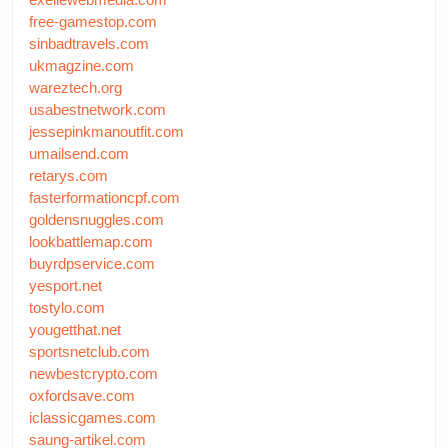
free-gamestop.com
sinbadtravels.com
ukmagzine.com
wareztech.org
usabestnetwork.com
jessepinkmanoutfit.com
umailsend.com
retarys.com
fasterformationcpf.com
goldensnuggles.com
lookbattlemap.com
buyrdpservice.com
yesport.net
tostylo.com
yougetthat.net
sportsnetclub.com
newbestcrypto.com
oxfordsave.com
iclassicgames.com
saung-artikel.com