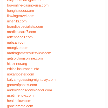
top-online-casino-usa.com
honghuidoor.com
flowingtravel.com
nineniki.com
brandiospecialists.com
medicalcare7.com
adtennaball.com
nabzah.com
mongive.com
matkagameresultsview.com
getsolutionsonline.com
hispinner.org
criticalinsurance.info
nokariposter.com
kalyan-guessing-nightplay.com
gameofpanels.com
androidappsdownloader.com
usetimenow.com
healthblow.com
gohelpmate.com