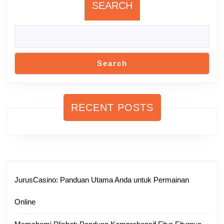
SEARCH
Search
RECENT POSTS
JurusCasino: Panduan Utama Anda untuk Permainan
Online