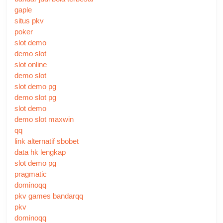
gaple
situs pkv
poker
slot demo
demo slot
slot online
demo slot
slot demo pg
demo slot pg
slot demo
demo slot maxwin
qq
link alternatif sbobet
data hk lengkap
slot demo pg
pragmatic
dominoqq
pkv games bandarqq
pkv
dominoqq