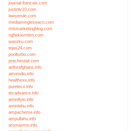
journal-francais.com
justintv10.com
lawyerule.com
mediamingleseaco.com
mtsmarketingblog.com
nghekiemtien.com
wasirku.com
tejas24.com
poolturbo.com
prachestait.com
artforafghans.info
airvendio.info
healthexe.info
puretecx.info
tecadvance.info
aminityio.info
amiolahu.info
ampacheme.info
ampullahu.info
aromaxme.info