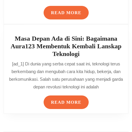
Kole
Onli
READ
READ MORE
yang
MORE
Mist
Masa Depan Ada di Sini: Bagaimana
Aura123 Membentuk Kembali Lanskap
Masa
Teknologi
Depan
[ad_1] Di dunia yang serba cepat saat ini, teknologi terus
Ada
berkembang dan mengubah cara kita hidup, bekerja, dan
di
berkomunikasi. Salah satu perusahaan yang menjadi garda
Sini:
depan revolusi teknologi ini adalah
Bagaimana
Aura123
READ
READ MORE
Membentuk
MORE
Kembali
Lanskap
Teknologi