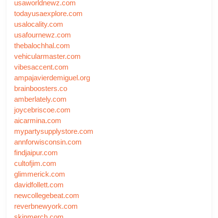
usaworldnewz.com
todayusaexplore.com
usalocality.com
usafournewz.com
thebalochhal.com
vehicularmaster.com
vibesaccent.com
ampajavierdemiguel.org
brainboosters.co
amberlately.com
joycebriscoe.com
aicarmina.com
mypartysupplystore.com
annforwisconsin.com
findjaipur.com
cultofjim.com
glimmerick.com
davidfollett.com
newcollegebeat.com
reverbnewyork.com
skinmerch.com