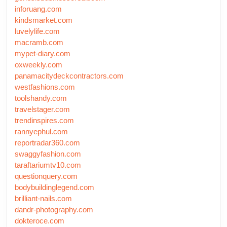
inforuang.com
kindsmarket.com
luvelylife.com
macramb.com
mypet-diary.com
oxweekly.com
panamacitydeckcontractors.com
westfashions.com
toolshandy.com
travelstager.com
trendinspires.com
rannyephul.com
reportradar360.com
swaggyfashion.com
taraftariumtv10.com
questionquery.com
bodybuildinglegend.com
brilliant-nails.com
dandr-photography.com
dokteroce.com