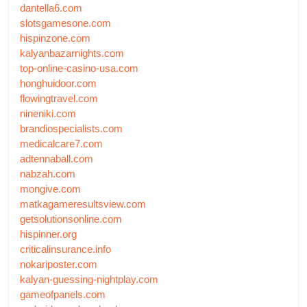
dantella6.com
slotsgamesone.com
hispinzone.com
kalyanbazarnights.com
top-online-casino-usa.com
honghuidoor.com
flowingtravel.com
nineniki.com
brandiospecialists.com
medicalcare7.com
adtennaball.com
nabzah.com
mongive.com
matkagameresultsview.com
getsolutionsonline.com
hispinner.org
criticalinsurance.info
nokariposter.com
kalyan-guessing-nightplay.com
gameofpanels.com