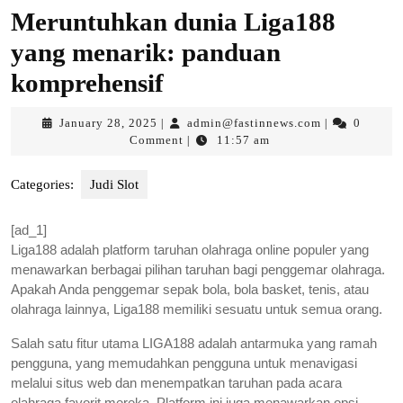
Meruntuhkan dunia Liga188
yang menarik: panduan
komprehensif
January
admin@fastin
January 28, 2025
admin@fastinnews.com
0
|
|
28,
Comment
11:57 am
|
2025
Categories:
Judi Slot
[ad_1]
Liga188 adalah platform taruhan olahraga online populer yang
menawarkan berbagai pilihan taruhan bagi penggemar olahraga.
Apakah Anda penggemar sepak bola, bola basket, tenis, atau
olahraga lainnya, Liga188 memiliki sesuatu untuk semua orang.
Salah satu fitur utama LIGA188 adalah antarmuka yang ramah
pengguna, yang memudahkan pengguna untuk menavigasi
melalui situs web dan menempatkan taruhan pada acara
olahraga favorit mereka. Platform ini juga menawarkan opsi