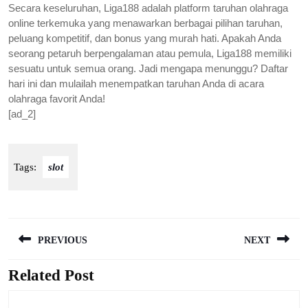
Secara keseluruhan, Liga188 adalah platform taruhan olahraga
online terkemuka yang menawarkan berbagai pilihan taruhan,
peluang kompetitif, dan bonus yang murah hati. Apakah Anda
seorang petaruh berpengalaman atau pemula, Liga188 memiliki
sesuatu untuk semua orang. Jadi mengapa menunggu? Daftar
hari ini dan mulailah menempatkan taruhan Anda di acara
olahraga favorit Anda!
[ad_2]
Tags:
slot
Post
PREVIOUS
NEXT
navigation
Related Post
Previous
Next
post:
post: