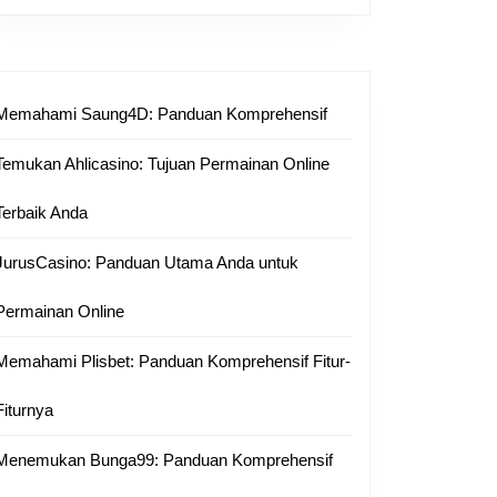
Memahami Saung4D: Panduan Komprehensif
Temukan Ahlicasino: Tujuan Permainan Online
Terbaik Anda
JurusCasino: Panduan Utama Anda untuk
Permainan Online
Memahami Plisbet: Panduan Komprehensif Fitur-
Fiturnya
Menemukan Bunga99: Panduan Komprehensif