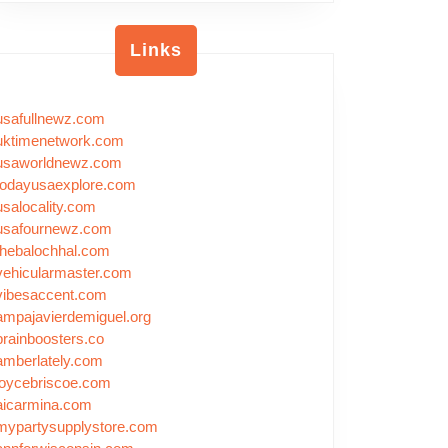
Links
usafullnewz.com
uktimenetwork.com
usaworldnewz.com
todayusaexplore.com
usalocality.com
usafournewz.com
thebalochhal.com
vehicularmaster.com
vibesaccent.com
ampajavierdemiguel.org
brainboosters.co
amberlately.com
joycebriscoe.com
aicarmina.com
mypartysupplystore.com