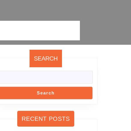
SEARCH
Search
RECENT POSTS