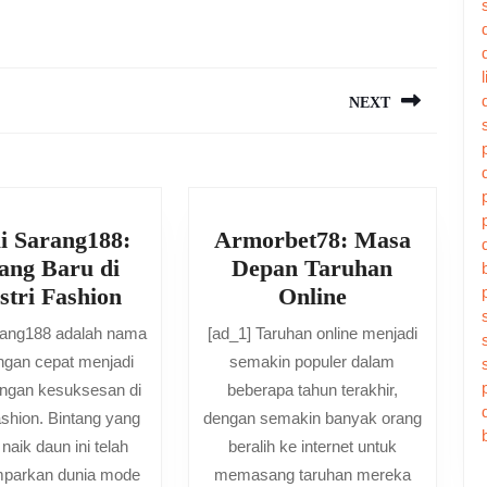
NEXT
Next
post:
i Sarang188:
Armorbet78: Masa
ang Baru di
Depan Taruhan
Temui
Armorbet78:
stri Fashion
Online
Sarang188:
Masa
rang188 adalah nama
[ad_1] Taruhan online menjadi
Bintang
Depan
ngan cepat menjadi
semakin populer dalam
Baru
Taruhan
engan kesuksesan di
beberapa tahun terakhir,
di
Online
fashion. Bintang yang
dengan semakin banyak orang
Industri
naik daun ini telah
beralih ke internet untuk
Fashion
parkan dunia mode
memasang taruhan mereka