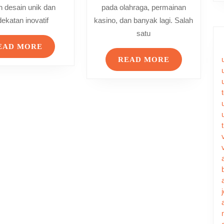
 desain unik dan
pada olahraga, permainan
ekatan inovatif
kasino, dan banyak lagi. Salah
satu
READ
EAD MORE
MORE
READ
READ MORE
MORE