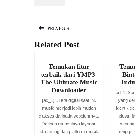
Post
PREVIOUS
navigation
Related Post
Previous
post:
Temukan fitur
Temu
terbaik dari YMP3:
Bint
The Ultimate Music
Indu
Temukan
Downloader
[ad_1] Sa
fitur
[ad_1] Di era digital saat ini,
yang de
terbaik
musik menjadi lebih mudah
identik d
dari
diakses daripada sebelumnya.
industri 
YMP3:
Dengan munculnya layanan
sedang 
The
streaming dan platform musik
menggem