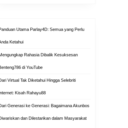
Panduan Utama Parlay4D: Semua yang Perlu
Anda Ketahui
Mengungkap Rahasia Dibalik Kesuksesan
Benteng786 di YouTube
Dari Virtual Tak Diketahui Hingga Selebriti
Internet: Kisah Rahayu88
Dari Generasi ke Generasi: Bagaimana Akunbos
Diwariskan dan Dilestarikan dalam Masyarakat