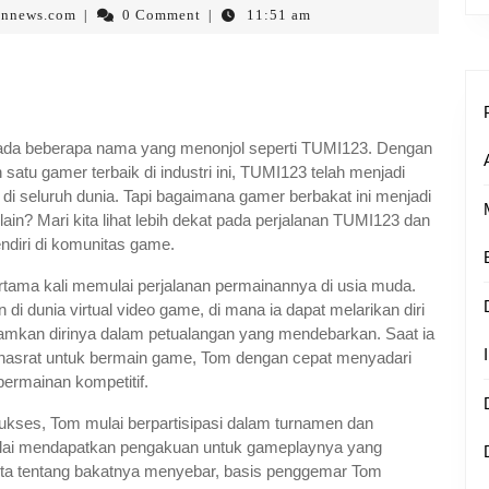
admin@fastinnews.com
innews.com
0 Comment
11:51 am
|
|
, ada beberapa nama yang menonjol seperti TUMI123. Dengan
satu gamer terbaik di industri ini, TUMI123 telah menjadi
 seluruh dunia. Tapi bagaimana gamer berbakat ini menjadi
in? Mari kita lihat lebih dekat pada perjalanan TUMI123 dan
sendiri di komunitas game.
tama kali memulai perjalanan permainannya di usia muda.
i dunia virtual video game, di mana ia dapat melarikan diri
namkan dirinya dalam petualangan yang mendebarkan. Saat ia
srat untuk bermain game, Tom dengan cepat menyadari
permainan kompetitif.
ukses, Tom mulai berpartisipasi dalam turnamen dan
mulai mendapatkan pengakuan untuk gameplaynya yang
ita tentang bakatnya menyebar, basis penggemar Tom