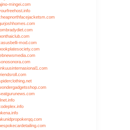
ajino-mingei.com
yourfreehost.info
cheapnorthfacejacketsm.com
gurjoshhomes.com
tombradydiet.com
bonthaiclub.com
casusbelli-mod.com
bookplatesociety.com
lebnewsmedia.com
sonosonora.com
linkuusinternasional1.com
friendsroll.com
spiderclothing.net
wondergadgetsshop.com
seatgurunews.com
3net.info
codeplex.info
okena.info
akunidpropokerqq.com
bespokecardetailing.com