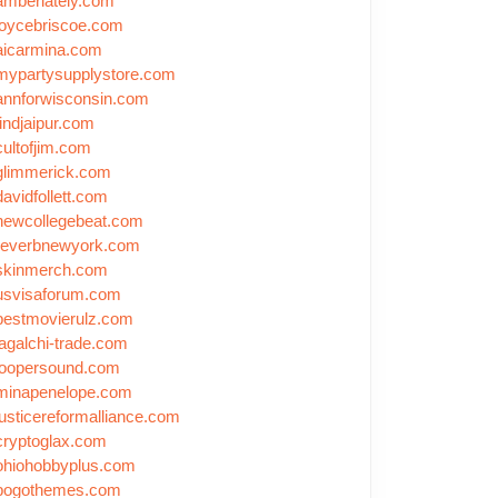
amberlately.com
joycebriscoe.com
aicarmina.com
mypartysupplystore.com
annforwisconsin.com
findjaipur.com
cultofjim.com
glimmerick.com
davidfollett.com
newcollegebeat.com
reverbnewyork.com
skinmerch.com
usvisaforum.com
bestmovierulz.com
jagalchi-trade.com
loopersound.com
minapenelope.com
justicereformalliance.com
cryptoglax.com
ohiohobbyplus.com
bogothemes.com