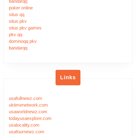
bandarqq
poker online
situs qq
situs pkv
situs pkv games
pkv qq
dominoqq pkv
bandarqq
Links
usafullnewz.com
uktimenetwork.com
usaworldnewz.com
todayusaexplore.com
usalocality.com
usafournewz.com