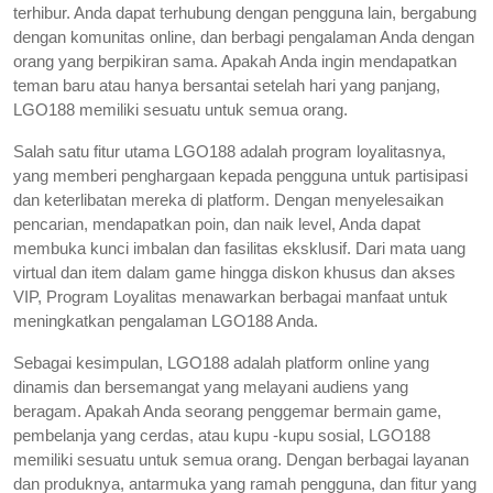
terhibur. Anda dapat terhubung dengan pengguna lain, bergabung
dengan komunitas online, dan berbagi pengalaman Anda dengan
orang yang berpikiran sama. Apakah Anda ingin mendapatkan
teman baru atau hanya bersantai setelah hari yang panjang,
LGO188 memiliki sesuatu untuk semua orang.
Salah satu fitur utama LGO188 adalah program loyalitasnya,
yang memberi penghargaan kepada pengguna untuk partisipasi
dan keterlibatan mereka di platform. Dengan menyelesaikan
pencarian, mendapatkan poin, dan naik level, Anda dapat
membuka kunci imbalan dan fasilitas eksklusif. Dari mata uang
virtual dan item dalam game hingga diskon khusus dan akses
VIP, Program Loyalitas menawarkan berbagai manfaat untuk
meningkatkan pengalaman LGO188 Anda.
Sebagai kesimpulan, LGO188 adalah platform online yang
dinamis dan bersemangat yang melayani audiens yang
beragam. Apakah Anda seorang penggemar bermain game,
pembelanja yang cerdas, atau kupu -kupu sosial, LGO188
memiliki sesuatu untuk semua orang. Dengan berbagai layanan
dan produknya, antarmuka yang ramah pengguna, dan fitur yang