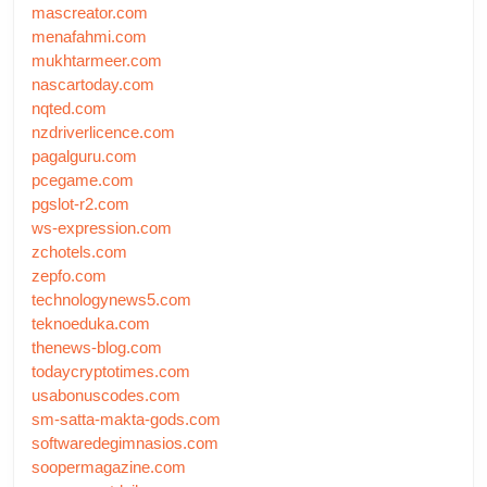
mascreator.com
menafahmi.com
mukhtarmeer.com
nascartoday.com
nqted.com
nzdriverlicence.com
pagalguru.com
pcegame.com
pgslot-r2.com
ws-expression.com
zchotels.com
zepfo.com
technologynews5.com
teknoeduka.com
thenews-blog.com
todaycryptotimes.com
usabonuscodes.com
sm-satta-makta-gods.com
softwaredegimnasios.com
soopermagazine.com