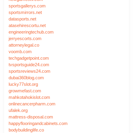
sportsgallerys.com
sportsmirrors.net
datasports.net
atasehirescortu.net
engineeringtechub.com
jerryescorts.com
attorneylegal.co
voomb.com
techgadgetpoint.com
tvsportsguide24.com
sportsreviews24.com
dubai360blog.com
lucky77slot.org
growmefast.com
mahkotahokislot.com
onlinecancerpharm.com
ufalek.org
mattress-disposal.com
happyflooringandcabinets.com
bodybuildinglife.co