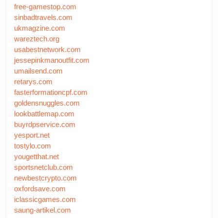
free-gamestop.com
sinbadtravels.com
ukmagzine.com
wareztech.org
usabestnetwork.com
jessepinkmanoutfit.com
umailsend.com
retarys.com
fasterformationcpf.com
goldensnuggles.com
lookbattlemap.com
buyrdpservice.com
yesport.net
tostylo.com
yougetthat.net
sportsnetclub.com
newbestcrypto.com
oxfordsave.com
iclassicgames.com
saung-artikel.com