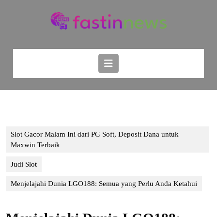
Skip
to
content
Skip
to
content
Open
Button
Slot Gacor Malam Ini dari PG Soft, Deposit Dana untuk
Maxwin Terbaik
Judi Slot
Menjelajahi Dunia LGO188: Semua yang Perlu Anda Ketahui