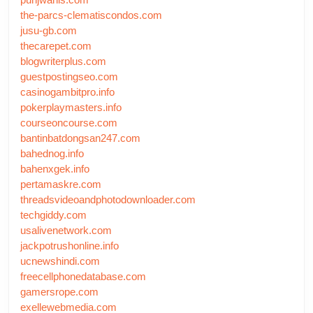
the-parcs-clematiscondos.com
jusu-gb.com
thecarepet.com
blogwriterplus.com
guestpostingseo.com
casinogambitpro.info
pokerplaymasters.info
courseoncourse.com
bantinbatdongsan247.com
bahednog.info
bahenxgek.info
pertamaskre.com
threadsvideoandphotodownloader.com
techgiddy.com
usalivenetwork.com
jackpotrushonline.info
ucnewshindi.com
freecellphonedatabase.com
gamersrope.com
exellewebmedia.com