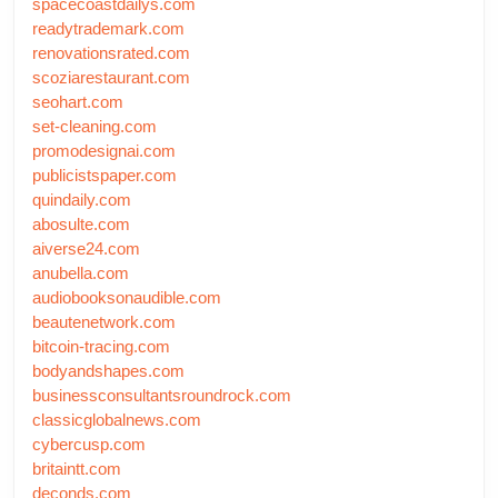
spacecoastdailys.com
readytrademark.com
renovationsrated.com
scoziarestaurant.com
seohart.com
set-cleaning.com
promodesignai.com
publicistspaper.com
quindaily.com
abosulte.com
aiverse24.com
anubella.com
audiobooksonaudible.com
beautenetwork.com
bitcoin-tracing.com
bodyandshapes.com
businessconsultantsroundrock.com
classicglobalnews.com
cybercusp.com
britaintt.com
deconds.com