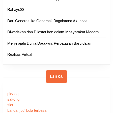
Rahayu88
Dari Generasi ke Generasi: Bagaimana Akunbos
Diwariskan dan Dilestarikan dalam Masyarakat Modern
Menjelajahi Dunia Daduwin: Perbatasan Baru dalam
Realitas Virtual
Links
pkv qq
sakong
slot
bandar judi bola terbesar