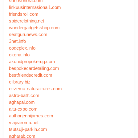
sonosonora.com
linkuusinternasional1.com
friendsroll.com
spiderclothing.net
wondergadgetsshop.com
seatgurunews.com
3net.info
codeplex.info
okena.info
akunidpropokerqq.com
bespokecardetailing.com
bestfriendscredit.com
elibrary.biz
eczema-naturalcures.com
astro-bath.com
aghapal.com
altu-expo.com
authorjennijames.com
viajearoma.net
tsutsuji-parkin.com
agharab.com