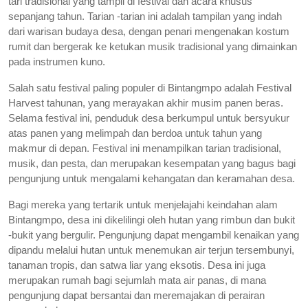
tari tradisional yang tampil di festival dan acara khusus
sepanjang tahun. Tarian -tarian ini adalah tampilan yang indah
dari warisan budaya desa, dengan penari mengenakan kostum
rumit dan bergerak ke ketukan musik tradisional yang dimainkan
pada instrumen kuno.
Salah satu festival paling populer di Bintangmpo adalah Festival
Harvest tahunan, yang merayakan akhir musim panen beras.
Selama festival ini, penduduk desa berkumpul untuk bersyukur
atas panen yang melimpah dan berdoa untuk tahun yang
makmur di depan. Festival ini menampilkan tarian tradisional,
musik, dan pesta, dan merupakan kesempatan yang bagus bagi
pengunjung untuk mengalami kehangatan dan keramahan desa.
Bagi mereka yang tertarik untuk menjelajahi keindahan alam
Bintangmpo, desa ini dikelilingi oleh hutan yang rimbun dan bukit
-bukit yang bergulir. Pengunjung dapat mengambil kenaikan yang
dipandu melalui hutan untuk menemukan air terjun tersembunyi,
tanaman tropis, dan satwa liar yang eksotis. Desa ini juga
merupakan rumah bagi sejumlah mata air panas, di mana
pengunjung dapat bersantai dan meremajakan di perairan