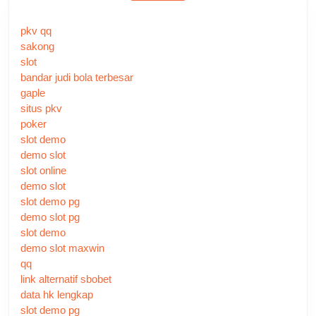
pkv qq
sakong
slot
bandar judi bola terbesar
gaple
situs pkv
poker
slot demo
demo slot
slot online
demo slot
slot demo pg
demo slot pg
slot demo
demo slot maxwin
qq
link alternatif sbobet
data hk lengkap
slot demo pg