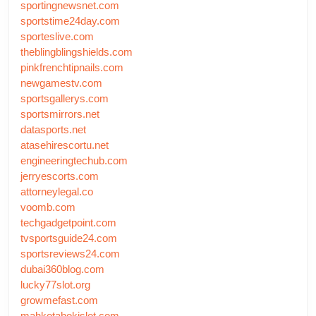
sportingnewsnet.com
sportstime24day.com
sporteslive.com
theblingblingshields.com
pinkfrenchtipnails.com
newgamestv.com
sportsgallerys.com
sportsmirrors.net
datasports.net
atasehirescortu.net
engineeringtechub.com
jerryescorts.com
attorneylegal.co
voomb.com
techgadgetpoint.com
tvsportsguide24.com
sportsreviews24.com
dubai360blog.com
lucky77slot.org
growmefast.com
mahkotahokislot.com