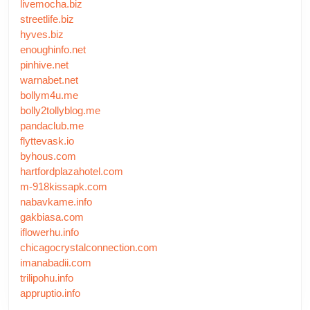
livemocha.biz
streetlife.biz
hyves.biz
enoughinfo.net
pinhive.net
warnabet.net
bollym4u.me
bolly2tollyblog.me
pandaclub.me
flyttevask.io
byhous.com
hartfordplazahotel.com
m-918kissapk.com
nabavkame.info
gakbiasa.com
iflowerhu.info
chicagocrystalconnection.com
imanabadii.com
trilipohu.info
appruptio.info