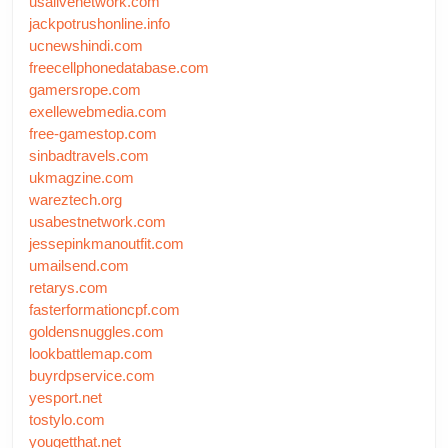
usalivenetwork.com
jackpotrushonline.info
ucnewshindi.com
freecellphonedatabase.com
gamersrope.com
exellewebmedia.com
free-gamestop.com
sinbadtravels.com
ukmagzine.com
wareztech.org
usabestnetwork.com
jessepinkmanoutfit.com
umailsend.com
retarys.com
fasterformationcpf.com
goldensnuggles.com
lookbattlemap.com
buyrdpservice.com
yesport.net
tostylo.com
yougetthat.net