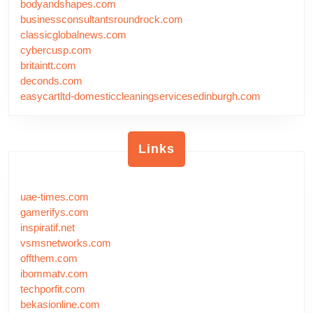
bodyandshapes.com
businessconsultantsroundrock.com
classicglobalnews.com
cybercusp.com
britaintt.com
deconds.com
easycartltd-domesticcleaningservicesedinburgh.com
Links
uae-times.com
gamerifys.com
inspiratif.net
vsmsnetworks.com
offthem.com
ibommatv.com
techporfit.com
bekasionline.com