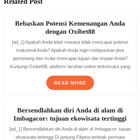
Related Post
Previous
Next
post:
post:
Bebaskan Potensi Kemenangan Anda
Bebaskan
dengan Oxibet88
Potensi
[ad_1] Apakah Anda lelah merasa tidak mencapai potensi
Kemenangan
maksimal Anda? Apakah Anda ingin melepaskan jiwa
Anda
pemenang dan mulai mencapai tujuan dan impian Anda?
dengan
Kunjungi Oxibet88, platform taruhan online terkemuka yang
Oxibet88
READ
READ MORE
MORE
Bersendlahkan diri Anda di alam di
Bers
Imbagacor: tujuan ekowisata tertinggi
diri
[ad_1] Bersendlahkan diri Anda di alam di Imbagacor: tujuan
And
ekowisata tertinggi Di jantung Filipina terletak permata