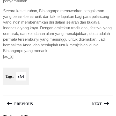
penyembuhan.
Secara keseluruhan, Bintangmpo menawarkan pengalaman
yang benar -benar unik dan tak terlupakan bagi para pelancong
yang ingin membenamkan diri dalam sejarah dan budaya
Indonesia yang kaya. Dengan arsitektur tradisional, festival yang
semarak, dan keindahan alam yang menakjubkan, desa adalah
permata tersembunyi yang menunggu untuk ditemukan. Jadi
kemasi tas Anda, dan bersiaplah untuk menjelajahi dunia
Bintangmpo yang menarik!
[ad_2]
Tags:
slot
Post
PREVIOUS
NEXT
navigation