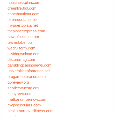
nbusinessplan.com
greenlife360.com
cantshoutitout.com
expressufabet.biz
mypuertoplata.net
thepioneerxpress.com
howtofixissue.com
teamufabet.biz
webfullform.com
allviddownload.com
decorsmag.com
gamblingcasinonews.com
universitiesofamerica.net
progameofbrands.com
qbreview.org
servicewueste.org
zippyrevs.com
matkanumbernow.com
myjobcirculars.com
healthmoreoverfitness.com