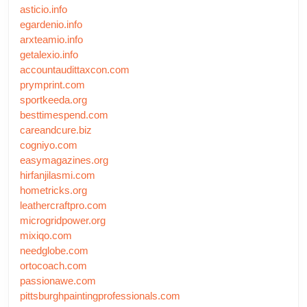
asticio.info
egardenio.info
arxteamio.info
getalexio.info
accountaudittaxcon.com
prymprint.com
sportkeeda.org
besttimespend.com
careandcure.biz
cogniyo.com
easymagazines.org
hirfanjilasmi.com
hometricks.org
leathercraftpro.com
microgridpower.org
mixiqo.com
needglobe.com
ortocoach.com
passionawe.com
pittsburghpaintingprofessionals.com