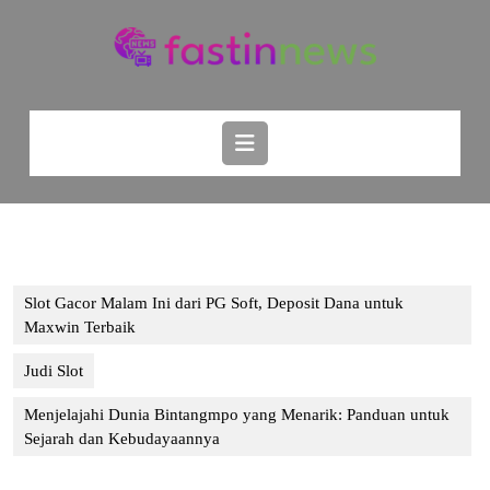
Skip
to
content
Skip
to
content
Open
Button
Slot Gacor Malam Ini dari PG Soft, Deposit Dana untuk
Maxwin Terbaik
Judi Slot
Menjelajahi Dunia Bintangmpo yang Menarik: Panduan untuk
Sejarah dan Kebudayaannya