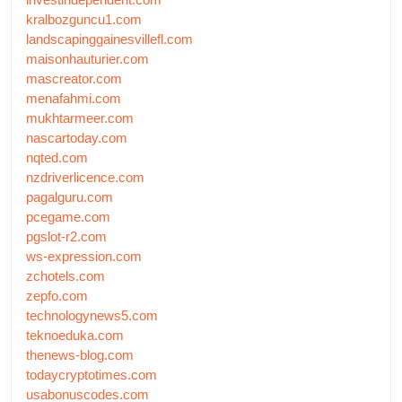
kralbozguncu1.com
landscapinggainesvillefl.com
maisonhauturier.com
mascreator.com
menafahmi.com
mukhtarmeer.com
nascartoday.com
nqted.com
nzdriverlicence.com
pagalguru.com
pcegame.com
pgslot-r2.com
ws-expression.com
zchotels.com
zepfo.com
technologynews5.com
teknoeduka.com
thenews-blog.com
todaycryptotimes.com
usabonuscodes.com