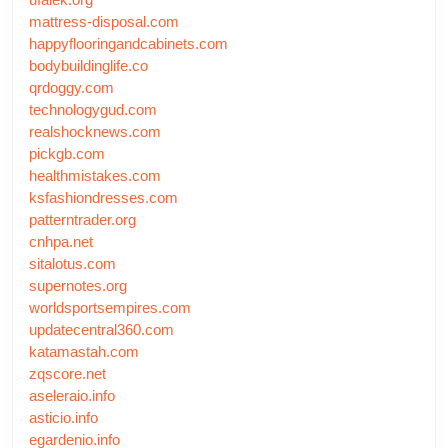
mattress-disposal.com
happyflooringandcabinets.com
bodybuildinglife.co
qrdoggy.com
technologygud.com
realshocknews.com
pickgb.com
healthmistakes.com
ksfashiondresses.com
patterntrader.org
cnhpa.net
sitalotus.com
supernotes.org
worldsportsempires.com
updatecentral360.com
katamastah.com
zqscore.net
aseleraio.info
asticio.info
egardenio.info