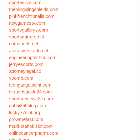
sporteslive.com
theblingblingshields.com
pinkfrenchtipnails.com
newgamestv.com
sportsgallerys.com
sportsmirrors.net
datasports.net
atasehirescortu.net
engineeringtechub.com
jerryescorts.com
attorneylegal.co
voomb.com
techgadgetpoint.com
tvsportsguide24.com
sportsreviews24.com
dubai360blog.com
lucky77slot.org
growmefast.com
mahkotahokislot.com
onlinecancerpharm.com
ufalek.org