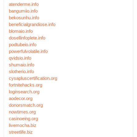
atenderme.info
bangumiio.info
bekosunhu.info
beneficialgrandiose.info
blomaio.info
dosellinfoplete.info
podtubeio.info
powerfulvolatile.info
qvidsio.info
shumaio.info
slotherio.info
cysapluscertification.org
fortnitehacks.org
loginsearch.org
aodecor.org
donorsmatch.org
nowtimes.org
casinoeing.org
livemocha.biz
streetlife.biz