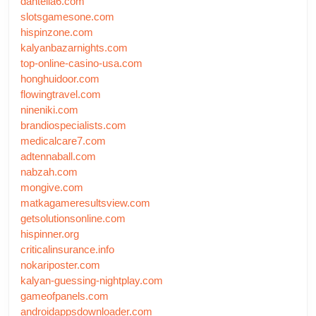
dantella6.com
slotsgamesone.com
hispinzone.com
kalyanbazarnights.com
top-online-casino-usa.com
honghuidoor.com
flowingtravel.com
nineniki.com
brandiospecialists.com
medicalcare7.com
adtennaball.com
nabzah.com
mongive.com
matkagameresultsview.com
getsolutionsonline.com
hispinner.org
criticalinsurance.info
nokariposter.com
kalyan-guessing-nightplay.com
gameofpanels.com
androidappsdownloader.com