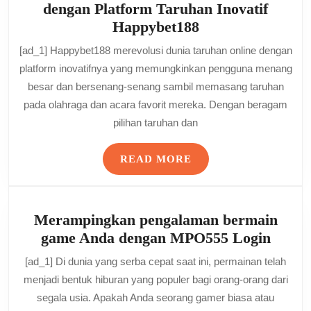
dengan Platform Taruhan Inovatif
Menang
Happybet188
Besar
[ad_1] Happybet188 merevolusi dunia taruhan online dengan
dan
platform inovatifnya yang memungkinkan pengguna menang
Bersenang-
besar dan bersenang-senang sambil memasang taruhan
senang
pada olahraga dan acara favorit mereka. Dengan beragam
dengan
pilihan taruhan dan
Platform
Taruhan
READ
READ MORE
Inovatif
MORE
Happybet188
Merampingkan pengalaman bermain
Mera
game Anda dengan MPO555 Login
penga
[ad_1] Di dunia yang serba cepat saat ini, permainan telah
berma
menjadi bentuk hiburan yang populer bagi orang-orang dari
game
segala usia. Apakah Anda seorang gamer biasa atau
Anda