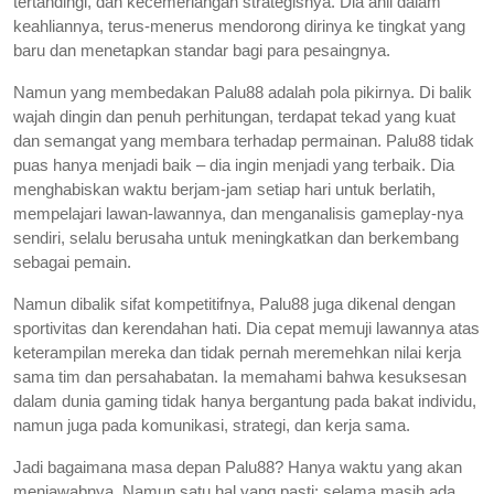
tertandingi, dan kecemerlangan strategisnya. Dia ahli dalam
keahliannya, terus-menerus mendorong dirinya ke tingkat yang
baru dan menetapkan standar bagi para pesaingnya.
Namun yang membedakan Palu88 adalah pola pikirnya. Di balik
wajah dingin dan penuh perhitungan, terdapat tekad yang kuat
dan semangat yang membara terhadap permainan. Palu88 tidak
puas hanya menjadi baik – dia ingin menjadi yang terbaik. Dia
menghabiskan waktu berjam-jam setiap hari untuk berlatih,
mempelajari lawan-lawannya, dan menganalisis gameplay-nya
sendiri, selalu berusaha untuk meningkatkan dan berkembang
sebagai pemain.
Namun dibalik sifat kompetitifnya, Palu88 juga dikenal dengan
sportivitas dan kerendahan hati. Dia cepat memuji lawannya atas
keterampilan mereka dan tidak pernah meremehkan nilai kerja
sama tim dan persahabatan. Ia memahami bahwa kesuksesan
dalam dunia gaming tidak hanya bergantung pada bakat individu,
namun juga pada komunikasi, strategi, dan kerja sama.
Jadi bagaimana masa depan Palu88? Hanya waktu yang akan
menjawabnya. Namun satu hal yang pasti: selama masih ada