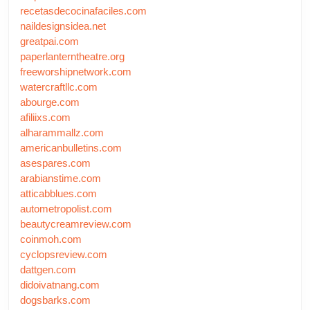
recetasdecocinafaciles.com
naildesignsidea.net
greatpai.com
paperlanterntheatre.org
freeworshipnetwork.com
watercraftllc.com
abourge.com
afiliixs.com
alharammallz.com
americanbulletins.com
asespares.com
arabianstime.com
atticabblues.com
autometropolist.com
beautycreamreview.com
coinmoh.com
cyclopsreview.com
dattgen.com
didoivatnang.com
dogsbarks.com