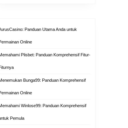
JurusCasino: Panduan Utama Anda untuk
Permainan Online
Memahami Plisbet: Panduan Komprehensif Fitur-
Fiturnya
Menemukan Bunga99: Panduan Komprehensif
Permainan Online
Memahami Winlose99: Panduan Komprehensif
untuk Pemula