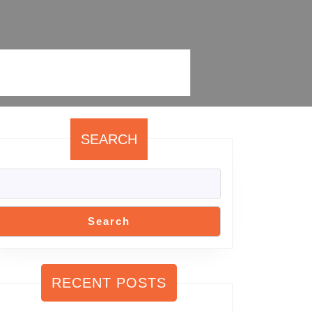
SEARCH
Search
RECENT POSTS