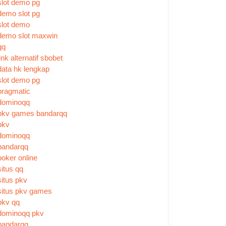
slot demo pg
demo slot pg
slot demo
demo slot maxwin
qq
link alternatif sbobet
data hk lengkap
slot demo pg
pragmatic
dominoqq
pkv games bandarqq
pkv
dominoqq
bandarqq
poker online
situs qq
situs pkv
situs pkv games
pkv qq
dominoqq pkv
bandarqq