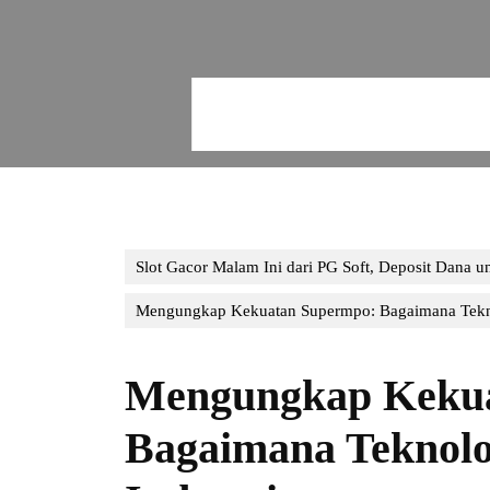
Skip
to
content
Skip
to
content
Slot Gacor Malam Ini dari PG Soft, Deposit Dana 
Mengungkap Kekuatan Supermpo: Bagaimana Teknol
Mengungkap Kekua
Bagaimana Teknolog