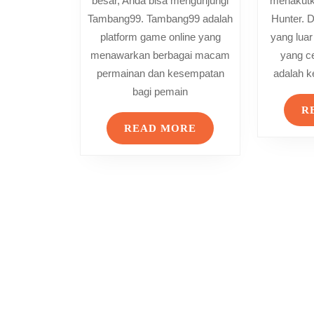
besar, Anda bisa mengunjungi
menakutk
Menuju
Tambang99. Tambang99 adalah
Hunter. 
Kemenangan
platform game online yang
yang luar
Besar
menawarkan berbagai macam
yang c
permainan dan kesempatan
adalah k
bagi pemain
R
READ
READ MORE
MORE