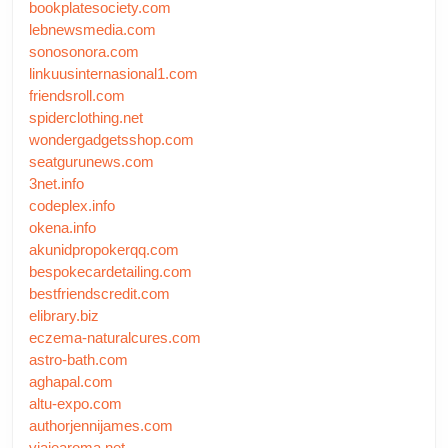
bookplatesociety.com
lebnewsmedia.com
sonosonora.com
linkuusinternasional1.com
friendsroll.com
spiderclothing.net
wondergadgetsshop.com
seatgurunews.com
3net.info
codeplex.info
okena.info
akunidpropokerqq.com
bespokecardetailing.com
bestfriendscredit.com
elibrary.biz
eczema-naturalcures.com
astro-bath.com
aghapal.com
altu-expo.com
authorjennijames.com
viajearoma.net