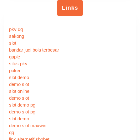
Links
pkv qq
sakong
slot
bandar judi bola terbesar
gaple
situs pkv
poker
slot demo
demo slot
slot online
demo slot
slot demo pg
demo slot pg
slot demo
demo slot maxwin
qq
link alternatif sbobet