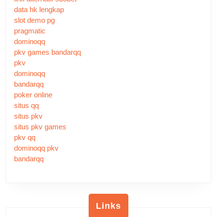
data hk lengkap
slot demo pg
pragmatic
dominoqq
pkv games bandarqq
pkv
dominoqq
bandarqq
poker online
situs qq
situs pkv
situs pkv games
pkv qq
dominoqq pkv
bandarqq
Links