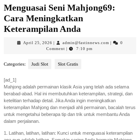
Menguasai Seni Mahjong69:
Cara Meningkatkan
Keterampilan Anda
April
admin@fastinn
April 25, 2026
admin@fastinnews.com
0
|
|
25,
Comment
7:10 pm
|
2026
Categories:
Judi Slot
Slot Gratis
[ad_1]
Mahjong adalah permainan klasik Asia yang telah ada selama
berabad-abad. Hal ini membutuhkan keterampilan, strategi, dan
ketelitian terhadap detail. Jika Anda ingin meningkatkan
keterampilan Mahjong dan menjadi ahli permainan, bacalah terus
untuk mengetahui beberapa tip dan trik untuk membantu Anda
dalam perjalanan.
1. Latihan, latihan, latihan: Kunci untuk menguasai keterampilan
apa pun adalah latihan. Semakin sering Anda bermain Mahjong,