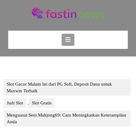
Skip
to
content
Skip
to
content
Open
Button
Slot Gacor Malam Ini dari PG Soft, Deposit Dana untuk
Maxwin Terbaik
Judi Slot
,
Slot Gratis
Menguasai Seni Mahjong69: Cara Meningkatkan Keterampilan
Anda