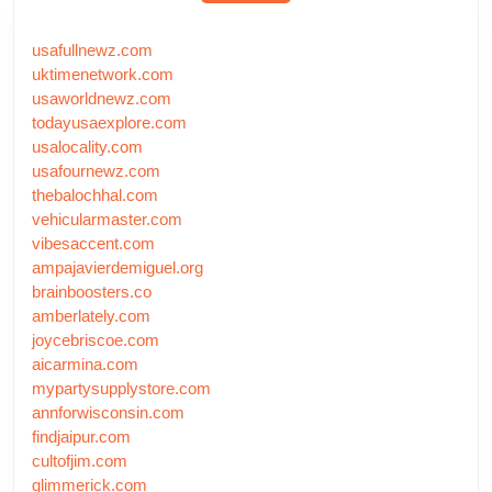
usafullnewz.com
uktimenetwork.com
usaworldnewz.com
todayusaexplore.com
usalocality.com
usafournewz.com
thebalochhal.com
vehicularmaster.com
vibesaccent.com
ampajavierdemiguel.org
brainboosters.co
amberlately.com
joycebriscoe.com
aicarmina.com
mypartysupplystore.com
annforwisconsin.com
findjaipur.com
cultofjim.com
glimmerick.com