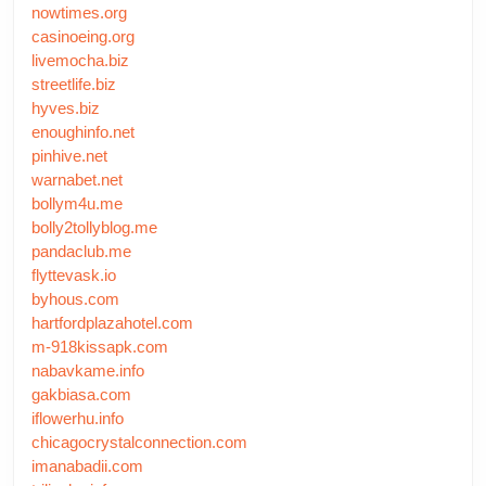
nowtimes.org
casinoeing.org
livemocha.biz
streetlife.biz
hyves.biz
enoughinfo.net
pinhive.net
warnabet.net
bollym4u.me
bolly2tollyblog.me
pandaclub.me
flyttevask.io
byhous.com
hartfordplazahotel.com
m-918kissapk.com
nabavkame.info
gakbiasa.com
iflowerhu.info
chicagocrystalconnection.com
imanabadii.com