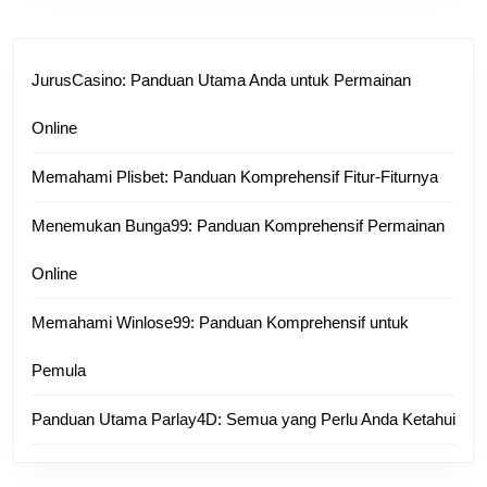
JurusCasino: Panduan Utama Anda untuk Permainan
Online
Memahami Plisbet: Panduan Komprehensif Fitur-Fiturnya
Menemukan Bunga99: Panduan Komprehensif Permainan
Online
Memahami Winlose99: Panduan Komprehensif untuk
Pemula
Panduan Utama Parlay4D: Semua yang Perlu Anda Ketahui