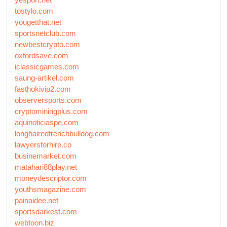
tostylo.com
yougetthat.net
sportsnetclub.com
newbestcrypto.com
oxfordsave.com
iclassicgames.com
saung-artikel.com
fasthokivip2.com
observersports.com
cryptominingplus.com
aquinoticiaspe.com
longhairedfrenchbulldog.com
lawyersforhire.co
businemarket.com
matahari88play.net
moneydescriptor.com
youthsmagazine.com
painaidee.net
sportsdarkest.com
webtoon.biz