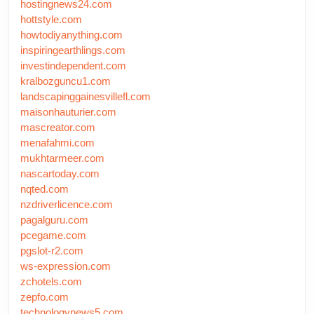
hostingnews24.com
hottstyle.com
howtodiyanything.com
inspiringearthlings.com
investindependent.com
kralbozguncu1.com
landscapinggainesvillefl.com
maisonhauturier.com
mascreator.com
menafahmi.com
mukhtarmeer.com
nascartoday.com
nqted.com
nzdriverlicence.com
pagalguru.com
pcegame.com
pgslot-r2.com
ws-expression.com
zchotels.com
zepfo.com
technologynews5.com