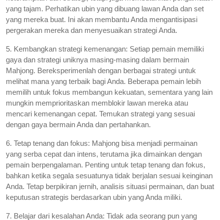
yang tajam. Perhatikan ubin yang dibuang lawan Anda dan set
yang mereka buat. Ini akan membantu Anda mengantisipasi
pergerakan mereka dan menyesuaikan strategi Anda.
5. Kembangkan strategi kemenangan: Setiap pemain memiliki
gaya dan strategi uniknya masing-masing dalam bermain
Mahjong. Bereksperimenlah dengan berbagai strategi untuk
melihat mana yang terbaik bagi Anda. Beberapa pemain lebih
memilih untuk fokus membangun kekuatan, sementara yang lain
mungkin memprioritaskan memblokir lawan mereka atau
mencari kemenangan cepat. Temukan strategi yang sesuai
dengan gaya bermain Anda dan pertahankan.
6. Tetap tenang dan fokus: Mahjong bisa menjadi permainan
yang serba cepat dan intens, terutama jika dimainkan dengan
pemain berpengalaman. Penting untuk tetap tenang dan fokus,
bahkan ketika segala sesuatunya tidak berjalan sesuai keinginan
Anda. Tetap berpikiran jernih, analisis situasi permainan, dan buat
keputusan strategis berdasarkan ubin yang Anda miliki.
7. Belajar dari kesalahan Anda: Tidak ada seorang pun yang