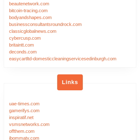
beautenetwork.com
bitcoin-tracing.com
bodyandshapes.com
businessconsultantsroundrock.com
classicglobalnews.com
cybercusp.com
britaintt.com
deconds.com
easycartltd-domesticcleaningservicesedinburgh.com
Links
uae-times.com
gamerifys.com
inspiratif.net
vsmsnetworks.com
offthem.com
ibommatv.com