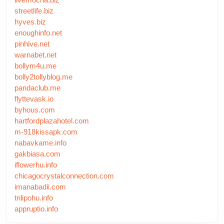
streetlife.biz
hyves.biz
enoughinfo.net
pinhive.net
warnabet.net
bollym4u.me
bolly2tollyblog.me
pandaclub.me
flyttevask.io
byhous.com
hartfordplazahotel.com
m-918kissapk.com
nabavkame.info
gakbiasa.com
iflowerhu.info
chicagocrystalconnection.com
imanabadii.com
trilipohu.info
appruptio.info