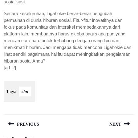
sosialisasi.
Secara keseluruhan, Ligahokie benar-benar pengubah
permainan di dunia hiburan sosial. Fitur-fitur inovatifnya dan
fokus pada komunitas dan interaksi membedakannya dari
platform lain, membuatnya harus dicoba bagi siapa pun yang
mencari cara baru untuk terhubung dengan orang lain dan
menikmati hiburan. Jadi mengapa tidak mencoba Ligahokie dan
lihat sendiri bagaimana hal itu dapat meningkatkan pengalaman
hiburan sosial Anda?
[ad_2]
Tags:
slot
Post
PREVIOUS
NEXT
navigation