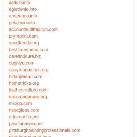
asticio.info
egardenio.info
arxteamio.info
getalexio.info
accountaudittaxcon.com
prymprint.com
sportkeeda.org
besttimespend.com
careandcure.biz
cogniyo.com
easymagazines.org
hirfanjilasmi.com
hometricks.org
leathercraftpro.com
microgridpower.org
mixiqo.com
needglobe.com
ortocoach.com
passionawe.com
pittsburghpaintingprofessionals.com
plumberryworks.com