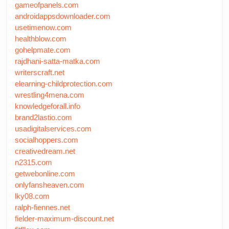
gameofpanels.com
androidappsdownloader.com
usetimenow.com
healthblow.com
gohelpmate.com
rajdhani-satta-matka.com
writerscraft.net
elearning-childprotection.com
wrestling4mena.com
knowledgeforall.info
brand2lastio.com
usadigitalservices.com
socialhoppers.com
creativedream.net
n2315.com
getwebonline.com
onlyfansheaven.com
lky08.com
ralph-fiennes.net
fielder-maximum-discount.net