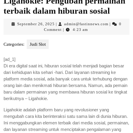
Ligahokie: Pengubah permainan
terbaik dalam hiburan sosial
September
admin@fasti
September 26, 2025
admin@fastinnews.com
0
|
|
26,
Comment
4:23 am
|
2025
Categories:
Judi Slot
[ad_1]
Di era digital saat ini, hiburan sosial telah menjadi bagian besar
dari kehidupan kita sehari -hari. Dari layanan streaming ke
platform media sosial, ada banyak cara untuk terhubung dengan
orang lain dan menikmati hiburan bersama. Namun, ada pemain
baru dalam permainan yang membawa hiburan sosial ke tingkat
berikutnya – Ligahokie.
Ligahokie adalah platform baru yang revolusioner yang
mengubah cara kita berinteraksi satu sama lain di dunia hiburan.
Ini menggabungkan elemen terbaik dari media sosial, permainan,
dan layanan streaming untuk menciptakan pengalaman yang