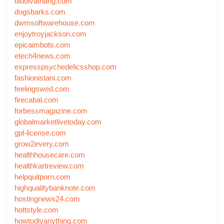
didoivatnang.com
dogsbarks.com
dwmsoftwarehouse.com
enjoytroyjackson.com
epicaimbots.com
etech4news.com
expresspsychedelicsshop.com
fashionistani.com
feelingswed.com
firecabal.com
forbessmagazine.com
globalmarketlivetoday.com
gpl-license.com
grow2every.com
healthhousecare.com
healthkartreview.com
helpquitporn.com
highqualitybanknote.com
hostingnews24.com
hottstyle.com
howtodiyanything.com