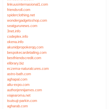
linkuusinternasional1.com
friendsroll.com
spiderclothing.net
wondergadgetsshop.com
seatgurunews.com
3net.info
codeplex.info
okena.info
akunidpropokerqq.com
bespokecardetailing.com
bestfriendscredit.com
elibrary.biz
eczema-naturalcures.com
astro-bath.com
aghapal.com
altu-expo.com
authorjennijames.com
viajearoma.net
tsutsuji-parkin.com
agharab.com