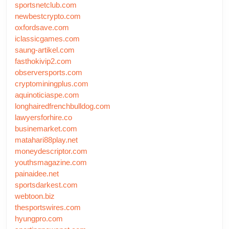
sportsnetclub.com
newbestcrypto.com
oxfordsave.com
iclassicgames.com
saung-artikel.com
fasthokivip2.com
observersports.com
cryptominingplus.com
aquinoticiaspe.com
longhairedfrenchbulldog.com
lawyersforhire.co
businemarket.com
matahari88play.net
moneydescriptor.com
youthsmagazine.com
painaidee.net
sportsdarkest.com
webtoon.biz
thesportswires.com
hyungpro.com