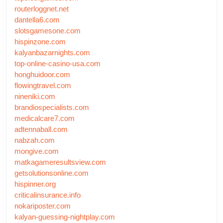
routerloggnet.net
dantella6.com
slotsgamesone.com
hispinzone.com
kalyanbazarnights.com
top-online-casino-usa.com
honghuidoor.com
flowingtravel.com
nineniki.com
brandiospecialists.com
medicalcare7.com
adtennaball.com
nabzah.com
mongive.com
matkagameresultsview.com
getsolutionsonline.com
hispinner.org
criticalinsurance.info
nokariposter.com
kalyan-guessing-nightplay.com