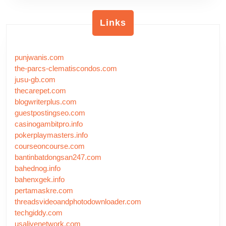
Links
punjwanis.com
the-parcs-clematiscondos.com
jusu-gb.com
thecarepet.com
blogwriterplus.com
guestpostingseo.com
casinogambitpro.info
pokerplaymasters.info
courseoncourse.com
bantinbatdongsan247.com
bahednog.info
bahenxgek.info
pertamaskre.com
threadsvideoandphotodownloader.com
techgiddy.com
usalivenetwork.com