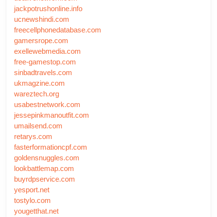
jackpotrushonline.info
ucnewshindi.com
freecellphonedatabase.com
gamersrope.com
exellewebmedia.com
free-gamestop.com
sinbadtravels.com
ukmagzine.com
wareztech.org
usabestnetwork.com
jessepinkmanoutfit.com
umailsend.com
retarys.com
fasterformationcpf.com
goldensnuggles.com
lookbattlemap.com
buyrdpservice.com
yesport.net
tostylo.com
yougetthat.net