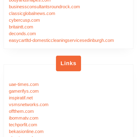
businessconsultantsroundrock.com
classicglobalnews.com
cybercusp.com
britaintt.com
deconds.com
easycartltd-domesticcleaningservicesedinburgh.com
Links
uae-times.com
gamerifys.com
inspiratif.net
vsmsnetworks.com
offthem.com
ibommatv.com
techporfit.com
bekasionline.com