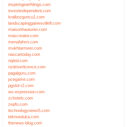
inspiringearthlings.com
investindependent.com
kralbozguncu1.com
landscapinggainesvillefl.com
maisonhauturier.com
mascreator.com
menafahmi.com
mukhtarmeer.com
nascartoday.com
nqted.com
nzdriverlicence.com
pagalguru.com
pcegame.com
pgslot-r2.com
ws-expression.com
zchotels.com
zepfo.com
technologynews5.com
teknoeduka.com
thenews-blog.com