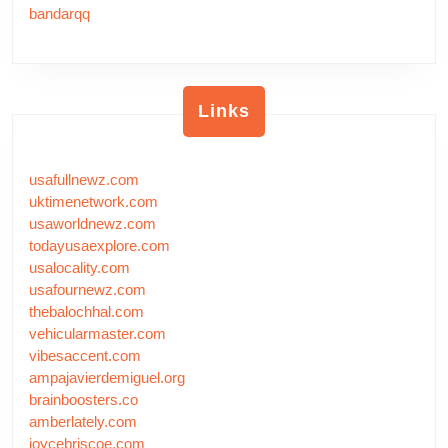
bandarqq
Links
usafullnewz.com
uktimenetwork.com
usaworldnewz.com
todayusaexplore.com
usalocality.com
usafournewz.com
thebalochhal.com
vehicularmaster.com
vibesaccent.com
ampajavierdemiguel.org
brainboosters.co
amberlately.com
joycebriscoe.com