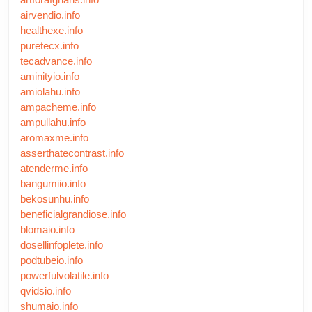
airvendio.info
healthexe.info
puretecx.info
tecadvance.info
aminityio.info
amiolahu.info
ampacheme.info
ampullahu.info
aromaxme.info
asserthatecontrast.info
atenderme.info
bangumiio.info
bekosunhu.info
beneficialgrandiose.info
blomaio.info
dosellinfoplete.info
podtubeio.info
powerfulvolatile.info
qvidsio.info
shumaio.info