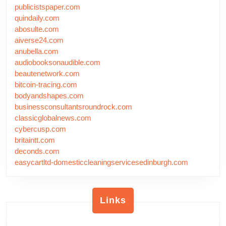
publicistspaper.com
quindaily.com
abosulte.com
aiverse24.com
anubella.com
audiobooksonaudible.com
beautenetwork.com
bitcoin-tracing.com
bodyandshapes.com
businessconsultantsroundrock.com
classicglobalnews.com
cybercusp.com
britaintt.com
deconds.com
easycartltd-domesticcleaningservicesedinburgh.com
Links