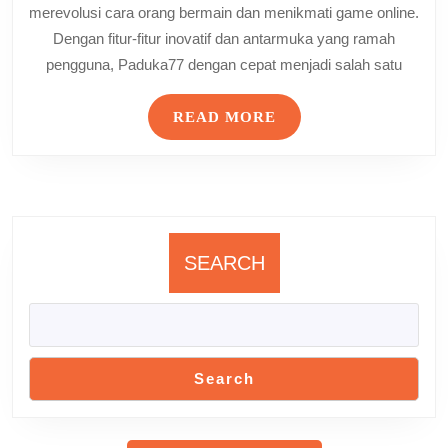
Gaming
merevolusi cara orang bermain dan menikmati game online.
Online
Dengan fitur-fitur inovatif dan antarmuka yang ramah
dengan
pengguna, Paduka77 dengan cepat menjadi salah satu
Fitur
Inovatif
READ
READ MORE
MORE
SEARCH
Search