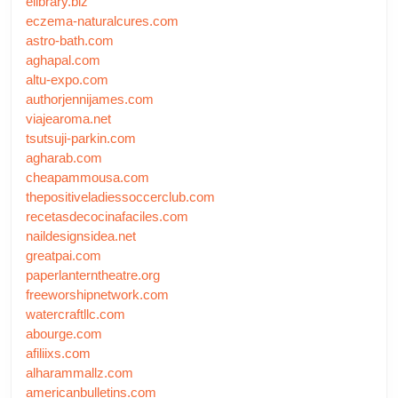
elibrary.biz
eczema-naturalcures.com
astro-bath.com
aghapal.com
altu-expo.com
authorjennijames.com
viajearoma.net
tsutsuji-parkin.com
agharab.com
cheapammousa.com
thepositiveladiessoccerclub.com
recetasdecocinafaciles.com
naildesignsidea.net
greatpai.com
paperlanterntheatre.org
freeworshipnetwork.com
watercraftllc.com
abourge.com
afiliixs.com
alharammallz.com
americanbulletins.com