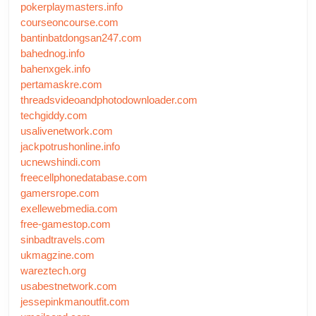
pokerplaymasters.info
courseoncourse.com
bantinbatdongsan247.com
bahednog.info
bahenxgek.info
pertamaskre.com
threadsvideoandphotodownloader.com
techgiddy.com
usalivenetwork.com
jackpotrushonline.info
ucnewshindi.com
freecellphonedatabase.com
gamersrope.com
exellewebmedia.com
free-gamestop.com
sinbadtravels.com
ukmagzine.com
wareztech.org
usabestnetwork.com
jessepinkmanoutfit.com