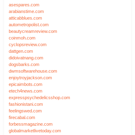
asespares.com
arabianstime.com
atticabblues.com
autometropolist.com
beautycreamreview.com
coinmoh.com
cyclopsreview.com
dattgen.com
didoivatnang.com
dogsbarks.com
dwmsoftwarehouse.com
enjoytroyjackson.com
epicaimbots.com
etech4news.com
expresspsychedelicsshop.com
fashionistani.com
feelingswed.com
firecabal.com
forbessmagazine.com
globalmarketlivetoday.com