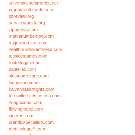
universitiesofamerica.net
progameofbrands.com
qbreview.org
servicewueste.org
zippyrevs.com
matkanumbernow.com
myjobcirculars.com
healthmoreoverfitness.com
topslotxgames.com
routerloggnet.net
dantella6.com
slotsgamesone.com
hispinzone.com
kalyanbazarnights.com
top-online-casino-usa.com
honghuidoor.com
flowingtravel.com
nineniki.com
brandiospecialists.com
medicalcare7.com