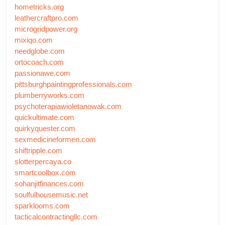
hometricks.org
leathercraftpro.com
microgridpower.org
mixiqo.com
needglobe.com
ortocoach.com
passionawe.com
pittsburghpaintingprofessionals.com
plumberryworks.com
psychoterapiawioletanowak.com
quickultimate.com
quirkyquester.com
sexmedicineformen.com
shiftripple.com
slotterpercaya.co
smartcoolbox.com
sohanjitfinances.com
soulfulhousemusic.net
sparklooms.com
tacticalcontractingllc.com