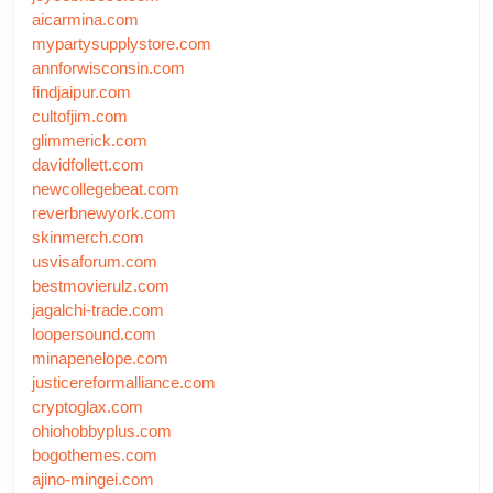
aicarmina.com
mypartysupplystore.com
annforwisconsin.com
findjaipur.com
cultofjim.com
glimmerick.com
davidfollett.com
newcollegebeat.com
reverbnewyork.com
skinmerch.com
usvisaforum.com
bestmovierulz.com
jagalchi-trade.com
loopersound.com
minapenelope.com
justicereformalliance.com
cryptoglax.com
ohiohobbyplus.com
bogothemes.com
ajino-mingei.com