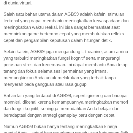
di dunia virtual.
Salah satu bahan utama dalam AGB99 adalah kafein, stimulan
terkenal yang dapat membantu meningkatkan kewaspadaan dan
meningkatkan waktu reaksi. Ini bisa sangat bermanfaat saat
memainkan game bertempo cepat yang membutuhkan refleks
cepat dan pengambilan keputusan dalam hitungan detik.
Selain kafein, AGB99 juga mengandung L-theanine, asam amino
yang terbukti meningkatkan fungsi kognitif serta mengurangi
perasaan stres dan kecemasan. Ini dapat membantu Anda tetap
tenang dan fokus selama sesi permainan yang intens,
memungkinkan Anda untuk melakukan yang terbaik tanpa
menyerah pada gangguan atau rasa gugup.
Bahan lain yang terdapat di AGB99, seperti ginseng dan bacopa
monnieri, dikenal karena kemampuannya meningkatkan memori
dan fungsi kognitif, sehingga memudahkan Anda belajar dan
beradaptasi dengan strategi gameplay baru dengan cepat.
Namun AGB99 bukan hanya tentang meningkatkan kinerja
mental Anda – tetapi juga membantu mendukung ketahanan fisik