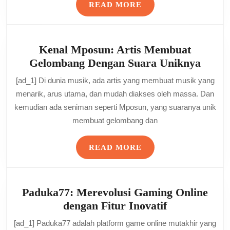
READ
READ MORE
Strate
MORE
Sukses
Kenal Mposun: Artis Membuat
Kenal
Gelombang Dengan Suara Uniknya
Mpos
[ad_1] Di dunia musik, ada artis yang membuat musik yang
Artis
menarik, arus utama, dan mudah diakses oleh massa. Dan
Memb
kemudian ada seniman seperti Mposun, yang suaranya unik
Gelo
membuat gelombang dan
Deng
Suara
READ
READ MORE
Unikn
MORE
Paduka77: Merevolusi Gaming Online
Paduka77:
dengan Fitur Inovatif
Merevolusi
[ad_1] Paduka77 adalah platform game online mutakhir yang