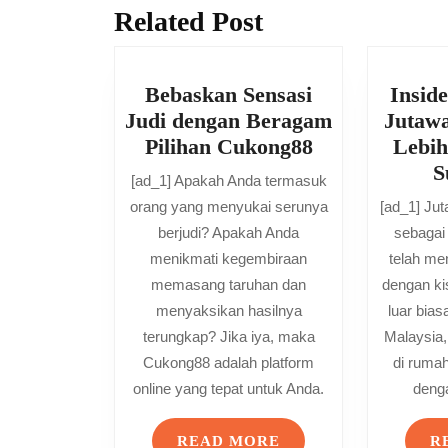
Related Post
Previous
post:
Bebaskan Sensasi
Insid
Judi dengan Beragam
Jutawa
Bebaskan
Pilihan Cukong88
Lebih
Sensasi
S
[ad_1] Apakah Anda termasuk
Judi
orang yang menyukai serunya
[ad_1] Jut
dengan
berjudi? Apakah Anda
sebagai
Beragam
menikmati kegembiraan
telah m
Pilihan
memasang taruhan dan
dengan k
Cukong88
menyaksikan hasilnya
luar bias
terungkap? Jika iya, maka
Malaysia
Cukong88 adalah platform
di ruma
online yang tepat untuk Anda.
deng
READ
READ MORE
R