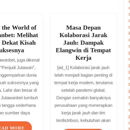
Next
post:
e the World of
Masa Depan
nbet: Melihat
Kolaborasi Jarak
 Dekat Kisah
Jauh: Dampak
Inside
uksesnya
Elangwin di Tempat
the
Masa
Kerja
awanbet, juga dikenal
World
Depan
 “Penjudi Jutawan”,
[ad_1] Kolaborasi jarak jauh
of
Kolaborasi
enggemparkan dunia
telah menjadi bagian penting di
Jutawanbet:
Jarak
isah suksesnya yang
tempat kerja modern, terutama
Melihat
Jauh:
a. Lahir dan besar di
setelah pandemi global.
Lebih
Dampak
, Jutawanbet tumbuh
Dengan semakin banyaknya
Dekat
Elangwin
h tangga sederhana
perusahaan yang menerapkan
Kisah
di
an sumber daya
kerja jarak jauh dan tim
Suksesnya
Tempat
terdistribusi, kebutuhan akan
Kerja
READ
EAD MORE