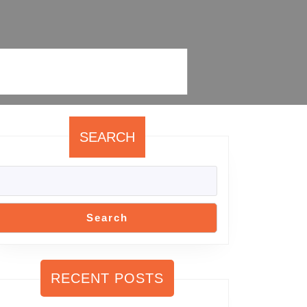
SEARCH
Search
RECENT POSTS