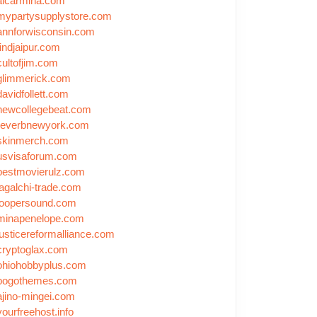
aicarmina.com
mypartysupplystore.com
annforwisconsin.com
findjaipur.com
cultofjim.com
glimmerick.com
davidfollett.com
newcollegebeat.com
reverbnewyork.com
skinmerch.com
usvisaforum.com
bestmovierulz.com
jagalchi-trade.com
loopersound.com
minapenelope.com
justicereformalliance.com
cryptoglax.com
ohiohobbyplus.com
bogothemes.com
ajino-mingei.com
yourfreehost.info