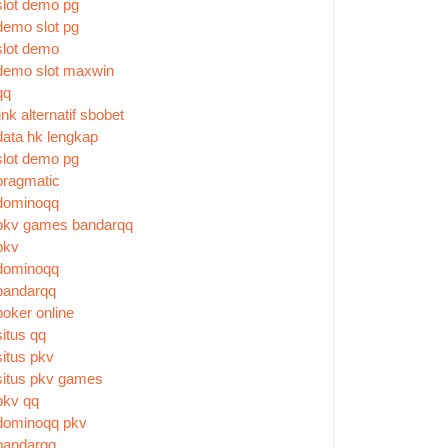
slot demo pg
demo slot pg
slot demo
demo slot maxwin
qq
link alternatif sbobet
data hk lengkap
slot demo pg
pragmatic
dominoqq
pkv games bandarqq
pkv
dominoqq
bandarqq
poker online
situs qq
situs pkv
situs pkv games
pkv qq
dominoqq pkv
bandarqq