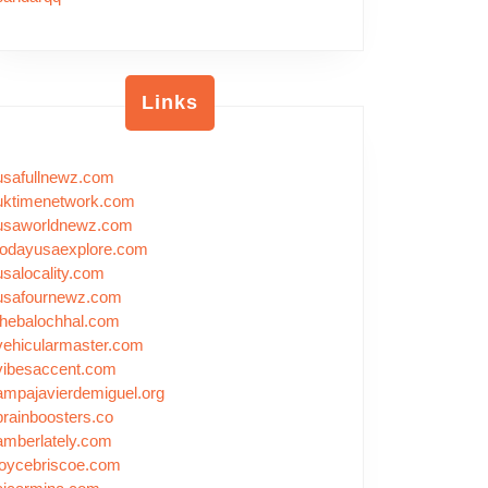
Links
usafullnewz.com
uktimenetwork.com
usaworldnewz.com
todayusaexplore.com
usalocality.com
usafournewz.com
thebalochhal.com
vehicularmaster.com
vibesaccent.com
ampajavierdemiguel.org
brainboosters.co
amberlately.com
joycebriscoe.com