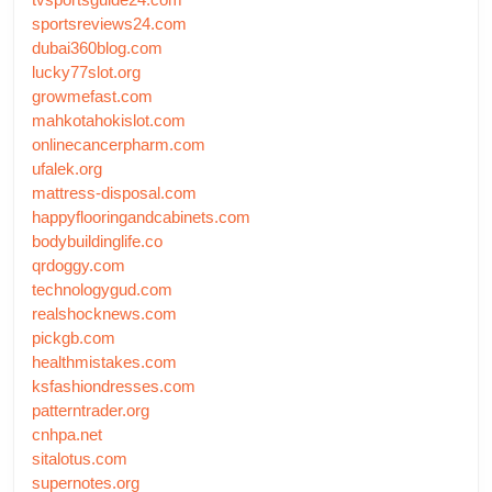
sportsreviews24.com
dubai360blog.com
lucky77slot.org
growmefast.com
mahkotahokislot.com
onlinecancerpharm.com
ufalek.org
mattress-disposal.com
happyflooringandcabinets.com
bodybuildinglife.co
qrdoggy.com
technologygud.com
realshocknews.com
pickgb.com
healthmistakes.com
ksfashiondresses.com
patterntrader.org
cnhpa.net
sitalotus.com
supernotes.org