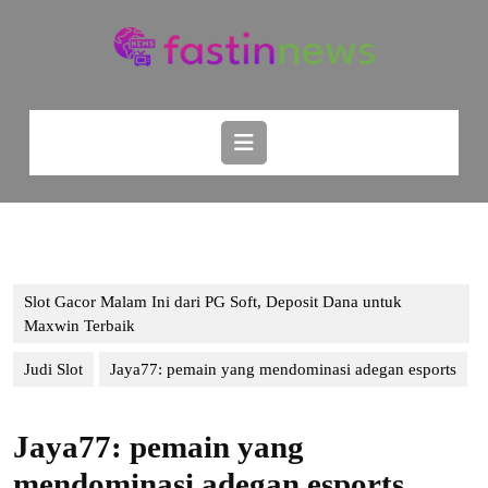
Skip
to
content
Skip
to
content
Open
Button
Slot Gacor Malam Ini dari PG Soft, Deposit Dana untuk
Maxwin Terbaik
Judi Slot
Jaya77: pemain yang mendominasi adegan esports
Jaya77: pemain yang
mendominasi adegan esports