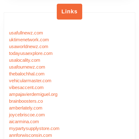
Links
usafullnewz.com
uktimenetwork.com
usaworldnewz.com
todayusaexplore.com
usalocality.com
usafournewz.com
thebalochhal.com
vehicularmaster.com
vibesaccent.com
ampajavierdemiguel.org
brainboosters.co
amberlately.com
joycebriscoe.com
aicarmina.com
mypartysupplystore.com
annforwisconsin.com