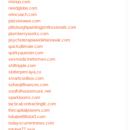
mixiqo.com
needglobe.com
ortocoach.com
passionawe.com
pittsburghpaintingprofessionals.com
plumberryworks.com
psychoterapiawioletanowak.com
quickultimate.com
quirkyquester.com
sexmedicineformen.com
shiftripple.com
slotterpercaya.co
smartcoolbox.com
sohanjitfinances.com
soulfulhousemusic.net
sparklooms.com
tacticalcontractingllc.com
thecapitalpowers.com
tobabet88slot3.com
todayscurrentnews.com
totobet77.asia