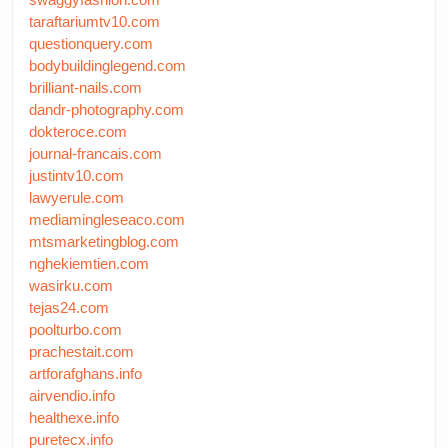
taraftariumtv10.com
questionquery.com
bodybuildinglegend.com
brilliant-nails.com
dandr-photography.com
dokteroce.com
journal-francais.com
justintv10.com
lawyerule.com
mediamingleseaco.com
mtsmarketingblog.com
nghekiemtien.com
wasirku.com
tejas24.com
poolturbo.com
prachestait.com
artforafghans.info
airvendio.info
healthexe.info
puretecx.info