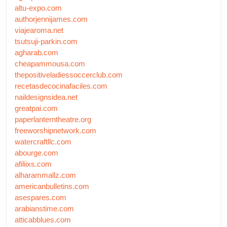
altu-expo.com
authorjennijames.com
viajearoma.net
tsutsuji-parkin.com
agharab.com
cheapammousa.com
thepositiveladiessoccerclub.com
recetasdecocinafaciles.com
naildesignsidea.net
greatpai.com
paperlanterntheatre.org
freeworshipnetwork.com
watercraftllc.com
abourge.com
afiliixs.com
alharammallz.com
americanbulletins.com
asespares.com
arabianstime.com
atticabblues.com