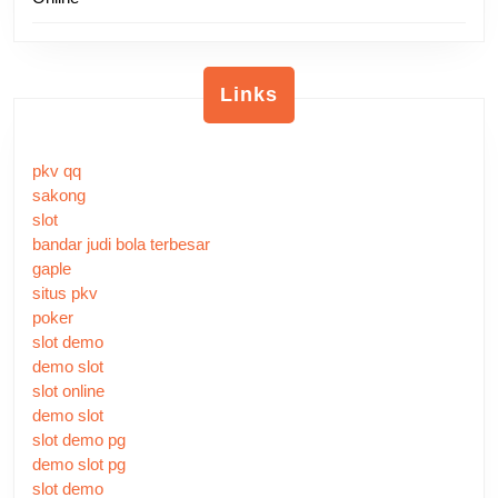
Links
pkv qq
sakong
slot
bandar judi bola terbesar
gaple
situs pkv
poker
slot demo
demo slot
slot online
demo slot
slot demo pg
demo slot pg
slot demo