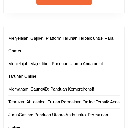
Menjelajahi Gajibet: Platform Taruhan Terbaik untuk Para
Gamer
Menjelajahi Majestibet: Panduan Utama Anda untuk
Taruhan Online
Memahami Saung4D: Panduan Komprehensif
Temukan Ahlicasino: Tujuan Permainan Online Terbaik Anda
JurusCasino: Panduan Utama Anda untuk Permainan
Online