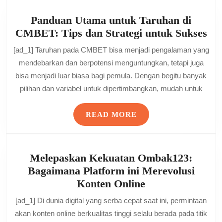
Panduan Utama untuk Taruhan di
Pa
CMBET: Tips dan Strategi untuk Sukses
Ut
[ad_1] Taruhan pada CMBET bisa menjadi pengalaman yang
un
mendebarkan dan berpotensi menguntungkan, tetapi juga
Ta
bisa menjadi luar biasa bagi pemula. Dengan begitu banyak
di
pilihan dan variabel untuk dipertimbangkan, mudah untuk
CM
Tip
READ
READ MORE
da
MORE
Str
un
Melepaskan Kekuatan Ombak123:
Su
Bagaimana Platform ini Merevolusi
Melepaskan
Konten Online
Kekuatan
[ad_1] Di dunia digital yang serba cepat saat ini, permintaan
Ombak123:
akan konten online berkualitas tinggi selalu berada pada titik
Bagaimana