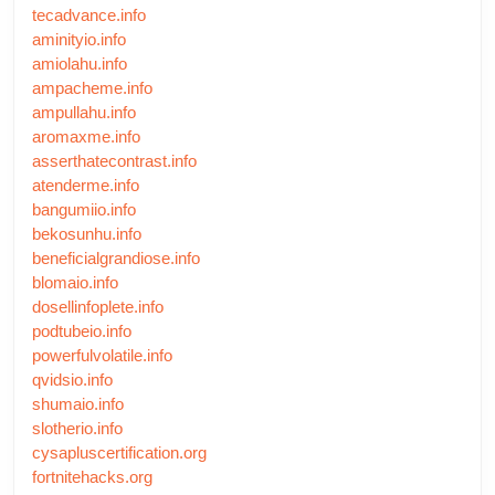
tecadvance.info
aminityio.info
amiolahu.info
ampacheme.info
ampullahu.info
aromaxme.info
asserthatecontrast.info
atenderme.info
bangumiio.info
bekosunhu.info
beneficialgrandiose.info
blomaio.info
dosellinfoplete.info
podtubeio.info
powerfulvolatile.info
qvidsio.info
shumaio.info
slotherio.info
cysapluscertification.org
fortnitehacks.org