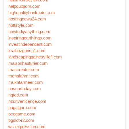
helpquitporn.com
highqualitybanknote.com
hostingnews24.com
hottstyle.com
howtodiyanything.com
inspiringearthlings.com
investindependent.com
kralbozguncu1.com
landscapinggainesvillefl.com
maisonhauturier.com
mascreator.com
menafahmi.com
mukhtarmeer.com
nascartoday.com
nqted.com
nzdriverlicence.com
pagalguru.com
pcegame.com
pgslot-r2.com
ws-expression.com