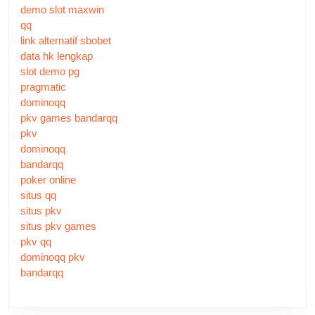
demo slot maxwin
qq
link alternatif sbobet
data hk lengkap
slot demo pg
pragmatic
dominoqq
pkv games bandarqq
pkv
dominoqq
bandarqq
poker online
situs qq
situs pkv
situs pkv games
pkv qq
dominoqq pkv
bandarqq