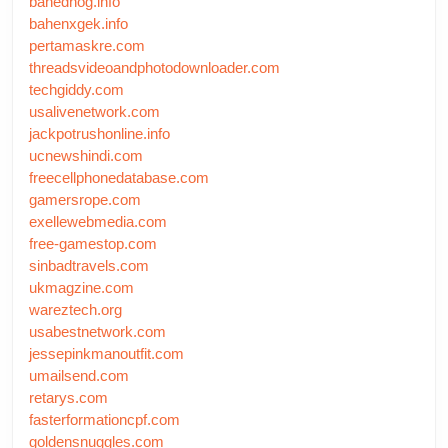
bahednog.info
bahenxgek.info
pertamaskre.com
threadsvideoandphotodownloader.com
techgiddy.com
usalivenetwork.com
jackpotrushonline.info
ucnewshindi.com
freecellphonedatabase.com
gamersrope.com
exellewebmedia.com
free-gamestop.com
sinbadtravels.com
ukmagzine.com
wareztech.org
usabestnetwork.com
jessepinkmanoutfit.com
umailsend.com
retarys.com
fasterformationcpf.com
goldensnuggles.com