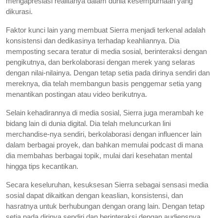
mengapresiasi realitanya dalam dunia kesempurnaan yang
dikurasi.
Faktor kunci lain yang membuat Sierra menjadi terkenal adalah
konsistensi dan dedikasinya terhadap keahliannya. Dia
memposting secara teratur di media sosial, berinteraksi dengan
pengikutnya, dan berkolaborasi dengan merek yang selaras
dengan nilai-nilainya. Dengan tetap setia pada dirinya sendiri dan
mereknya, dia telah membangun basis penggemar setia yang
menantikan postingan atau video berikutnya.
Selain kehadirannya di media sosial, Sierra juga merambah ke
bidang lain di dunia digital. Dia telah meluncurkan lini
merchandise-nya sendiri, berkolaborasi dengan influencer lain
dalam berbagai proyek, dan bahkan memulai podcast di mana
dia membahas berbagai topik, mulai dari kesehatan mental
hingga tips kecantikan.
Secara keseluruhan, kesuksesan Sierra sebagai sensasi media
sosial dapat dikaitkan dengan keaslian, konsistensi, dan
hasratnya untuk berhubungan dengan orang lain. Dengan tetap
setia pada dirinya sendiri dan berinteraksi dengan audiensnya