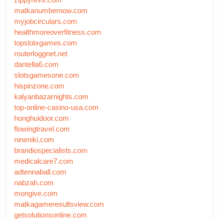
matkanumbernow.com
myjobcirculars.com
healthmoreoverfitness.com
topslotxgames.com
routerloggnet.net
dantella6.com
slotsgamesone.com
hispinzone.com
kalyanbazarnights.com
top-online-casino-usa.com
honghuidoor.com
flowingtravel.com
nineniki.com
brandiospecialists.com
medicalcare7.com
adtennaball.com
nabzah.com
mongive.com
matkagameresultsview.com
getsolutionsonline.com