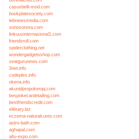
casusbelli-mod.com
bookplatesociety.com
lebnewsmedia.com
sonosonora.com
linkuusinternasional1.com
friendsroll.com
spiderclothing.net
wondergadgetsshop.com
seatgurunews.com
3net.info
codeplex.info
okena.info
akunidpropokerqq.com
bespokecardetailing.com
bestfriendscredit.com
elibrary.biz
eczema-naturalcures.com
astro-bath.com
aghapal.com
altu-expo.com