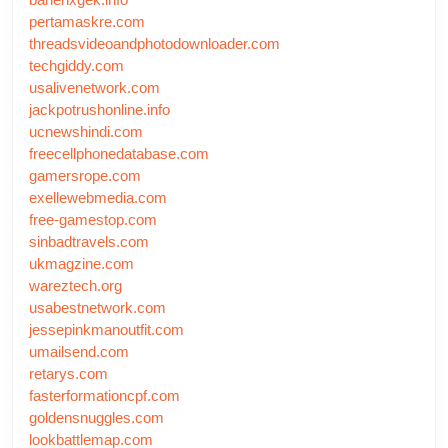
pertamaskre.com
threadsvideoandphotodownloader.com
techgiddy.com
usalivenetwork.com
jackpotrushonline.info
ucnewshindi.com
freecellphonedatabase.com
gamersrope.com
exellewebmedia.com
free-gamestop.com
sinbadtravels.com
ukmagzine.com
wareztech.org
usabestnetwork.com
jessepinkmanoutfit.com
umailsend.com
retarys.com
fasterformationcpf.com
goldensnuggles.com
lookbattlemap.com