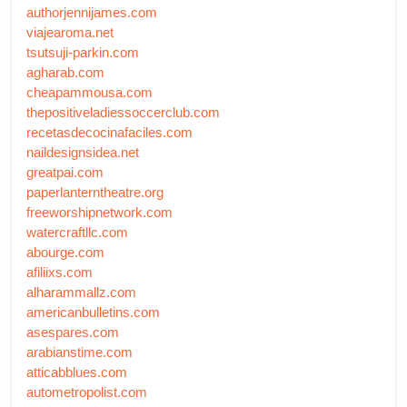
authorjennijames.com
viajearoma.net
tsutsuji-parkin.com
agharab.com
cheapammousa.com
thepositiveladiessoccerclub.com
recetasdecocinafaciles.com
naildesignsidea.net
greatpai.com
paperlanterntheatre.org
freeworshipnetwork.com
watercraftllc.com
abourge.com
afiliixs.com
alharammallz.com
americanbulletins.com
asespares.com
arabianstime.com
atticabblues.com
autometropolist.com