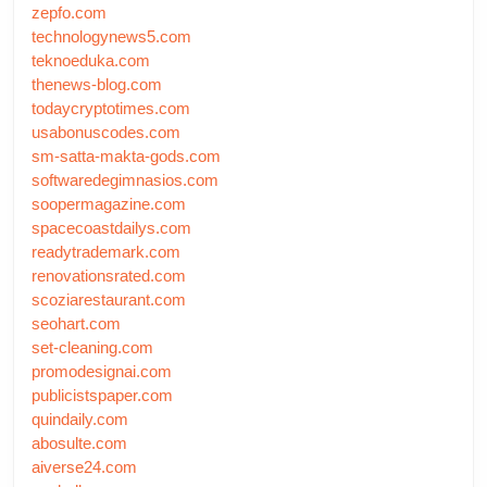
zepfo.com
technologynews5.com
teknoeduka.com
thenews-blog.com
todaycryptotimes.com
usabonuscodes.com
sm-satta-makta-gods.com
softwaredegimnasios.com
soopermagazine.com
spacecoastdailys.com
readytrademark.com
renovationsrated.com
scoziarestaurant.com
seohart.com
set-cleaning.com
promodesignai.com
publicistspaper.com
quindaily.com
abosulte.com
aiverse24.com