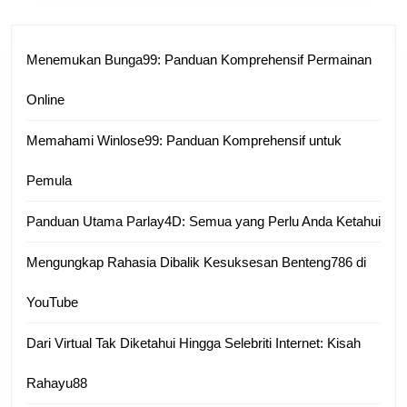
Menemukan Bunga99: Panduan Komprehensif Permainan
Online
Memahami Winlose99: Panduan Komprehensif untuk
Pemula
Panduan Utama Parlay4D: Semua yang Perlu Anda Ketahui
Mengungkap Rahasia Dibalik Kesuksesan Benteng786 di
YouTube
Dari Virtual Tak Diketahui Hingga Selebriti Internet: Kisah
Rahayu88