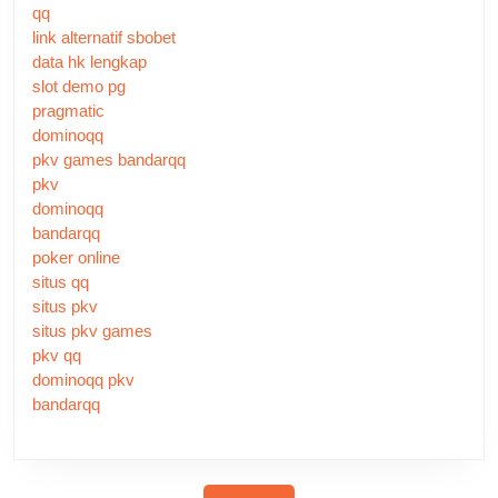
qq
link alternatif sbobet
data hk lengkap
slot demo pg
pragmatic
dominoqq
pkv games bandarqq
pkv
dominoqq
bandarqq
poker online
situs qq
situs pkv
situs pkv games
pkv qq
dominoqq pkv
bandarqq