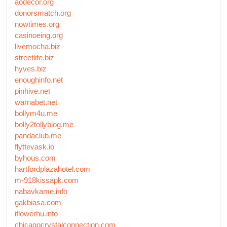
aodecor.org
donorsmatch.org
nowtimes.org
casinoeing.org
livemocha.biz
streetlife.biz
hyves.biz
enoughinfo.net
pinhive.net
warnabet.net
bollym4u.me
bolly2tollyblog.me
pandaclub.me
flyttevask.io
byhous.com
hartfordplazahotel.com
m-918kissapk.com
nabavkame.info
gakbiasa.com
iflowerhu.info
chicagocrystalconnection.com