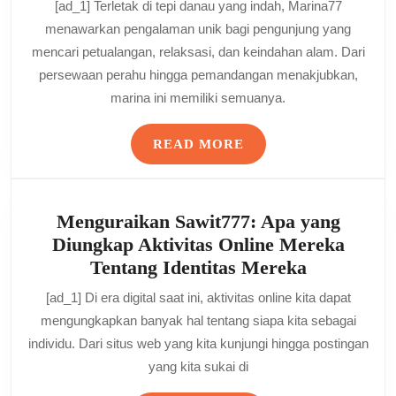
[ad_1] Terletak di tepi danau yang indah, Marina77
Perahu
menawarkan pengalaman unik bagi pengunjung yang
hingga
mencari petualangan, relaksasi, dan keindahan alam. Dari
Pemandanga
persewaan perahu hingga pemandangan menakjubkan,
Menakjubkan
marina ini memiliki semuanya.
Marina77
Memiliki
READ
READ MORE
Semuanya
MORE
Menguraikan Sawit777: Apa yang
Diungkap Aktivitas Online Mereka
Mengurai
Tentang Identitas Mereka
Sawit777:
[ad_1] Di era digital saat ini, aktivitas online kita dapat
Apa
mengungkapkan banyak hal tentang siapa kita sebagai
yang
individu. Dari situs web yang kita kunjungi hingga postingan
Diungkap
yang kita sukai di
Aktivitas