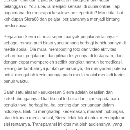
pelanggan di YouTube, ia menjadi sensasi di dunia online. Tapi
bagaimana dia mencapai kesuksesan seperti itu? Mari kita lihat
kehidupan Siera88 dan pelajari perjalanannya menjadi bintang
media sosial.
Perjalanan Sierra dimulai seperti banyak perjalanan lainnya –
sebagai remaja putri biasa yang senang berbagi kehidupannya di
media sosial. Dia mulai memposting foto dan video aktivitas
sehari-hari, perjalanan, dan pilihan fesyennya di Instagram, dan
dengan cepat memperoleh sedikit pengikut namun berdedikasi.
Seiring bertambahnya jumlah pemirsanya, dia menyadari potensi
untuk mengubah kecintaannya pada media sosial menjadi karier
penuh waktu.
Salah satu alasan kesuksesan Sierra adalah keaslian dan
keterhubungannya. Dia dikenal terbuka dan jujur ​​kepada para
pengikutnya, berbagi hal-hal penting dan perjuangan dalam
hidupnya. Baik itu menghadapi kecemasan, masalah hubungan,
atau tekanan media sosial, Sierra tidak takut untuk menunjukkan
sisi rentannya. Transparansi ini diterima oleh audiensnya, yang