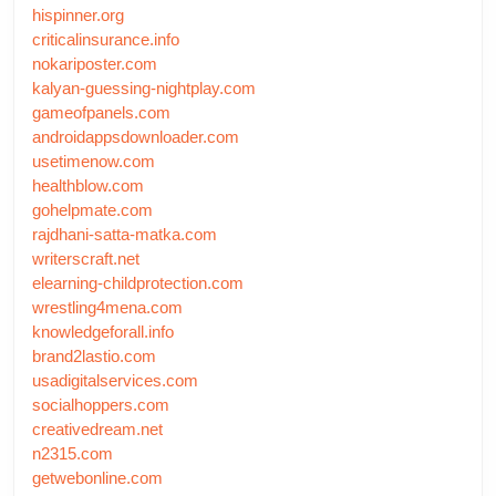
hispinner.org
criticalinsurance.info
nokariposter.com
kalyan-guessing-nightplay.com
gameofpanels.com
androidappsdownloader.com
usetimenow.com
healthblow.com
gohelpmate.com
rajdhani-satta-matka.com
writerscraft.net
elearning-childprotection.com
wrestling4mena.com
knowledgeforall.info
brand2lastio.com
usadigitalservices.com
socialhoppers.com
creativedream.net
n2315.com
getwebonline.com