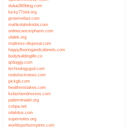
dubai360blog.com
lucky77slot.org
growmefast.com
mahkotahokislot.com
onlinecancerpharm.com
ufalek.org
mattress-disposal.com
happyflooringandcabinets.com
bodybuildinglife.co
qrdoggy.com
technologygud.com
realshocknews.com
pickgb.com
healthmistakes.com
ksfashiondresses.com
patterntrader.org
cnhpa.net
sitalotus.com
supernotes.org
worldsportsempires.com