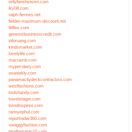
onlyfansheaven.com
lky08.com
ralph-fiennes.net
fielder-maximum-discount.net
fitfllex.com
genesisbusinesscredit.com
inforuang.com
kindsmarket.com
luvelylife.com
macramb.com
mypet-diary.com
oxweekly.com
panamacitydeckcontractors.com
westfashions.com
toolshandy.com
travelstager.com
trendinspires.com
rannyephul.com
reportradar360.com
swaggyfashion.com
taraftariumtv10.com