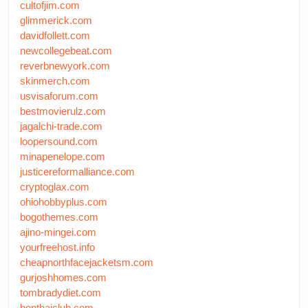
cultofjim.com
glimmerick.com
davidfollett.com
newcollegebeat.com
reverbnewyork.com
skinmerch.com
usvisaforum.com
bestmovierulz.com
jagalchi-trade.com
loopersound.com
minapenelope.com
justicereformalliance.com
cryptoglax.com
ohiohobbyplus.com
bogothemes.com
ajino-mingei.com
yourfreehost.info
cheapnorthfacejacketsm.com
gurjoshhomes.com
tombradydiet.com
bonthaiclub.com