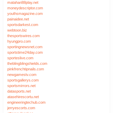
matahari88play.net
moneydescriptor.com
youthsmagazine.com
painaidee.net
sportsdarkest.com
webtoon.biz
thesportswires.com
hyungpro.com
sportingnewsnet.com
sportstime24day.com
sporteslive.com
theblingblingshields.com
pinkfrenchtipnails.com
newgamestv.com
sportsgallerys.com
sportsmirrors.net
datasports.net
atasehirescortu.net
engineeringtechub.com
jerryescorts.com