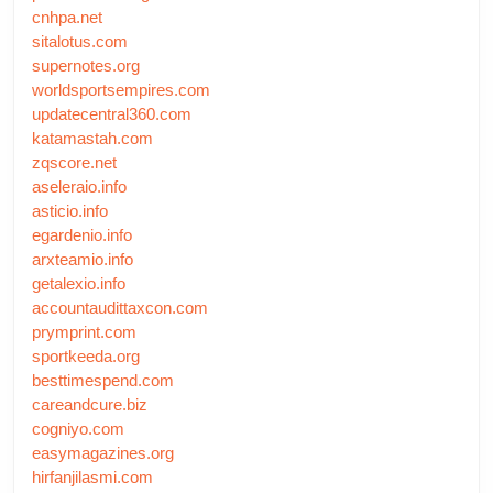
cnhpa.net
sitalotus.com
supernotes.org
worldsportsempires.com
updatecentral360.com
katamastah.com
zqscore.net
aseleraio.info
asticio.info
egardenio.info
arxteamio.info
getalexio.info
accountaudittaxcon.com
prymprint.com
sportkeeda.org
besttimespend.com
careandcure.biz
cogniyo.com
easymagazines.org
hirfanjilasmi.com