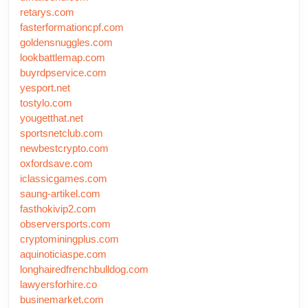
retarys.com
fasterformationcpf.com
goldensnuggles.com
lookbattlemap.com
buyrdpservice.com
yesport.net
tostylo.com
yougetthat.net
sportsnetclub.com
newbestcrypto.com
oxfordsave.com
iclassicgames.com
saung-artikel.com
fasthokivip2.com
observersports.com
cryptominingplus.com
aquinoticiaspe.com
longhairedfrenchbulldog.com
lawyersforhire.co
businemarket.com