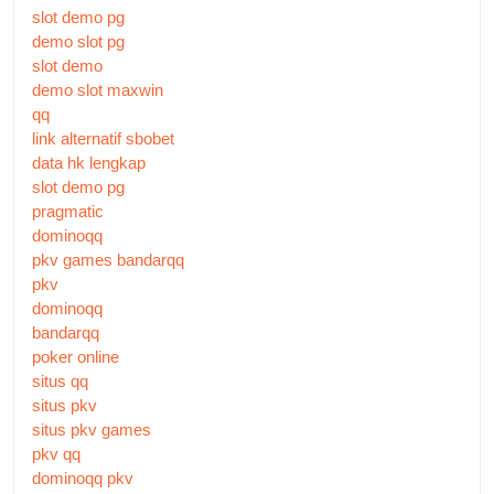
slot demo pg
demo slot pg
slot demo
demo slot maxwin
qq
link alternatif sbobet
data hk lengkap
slot demo pg
pragmatic
dominoqq
pkv games bandarqq
pkv
dominoqq
bandarqq
poker online
situs qq
situs pkv
situs pkv games
pkv qq
dominoqq pkv