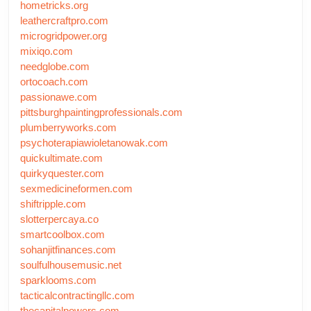
hometricks.org
leathercraftpro.com
microgridpower.org
mixiqo.com
needglobe.com
ortocoach.com
passionawe.com
pittsburghpaintingprofessionals.com
plumberryworks.com
psychoterapiawioletanowak.com
quickultimate.com
quirkyquester.com
sexmedicineformen.com
shiftripple.com
slotterpercaya.co
smartcoolbox.com
sohanjitfinances.com
soulfulhousemusic.net
sparklooms.com
tacticalcontractingllc.com
thecapitalpowers.com