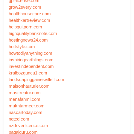
gpl-license.com
grow2every.com
healthhousecare.com
healthkartreview.com
helpquitporn.com
highqualitybanknote.com
hostingnews24.com
hottstyle.com
howtodiyanything.com
inspiringearthlings.com
investindependent.com
kralbozguncu1.com
landscapinggainesvillefl.com
maisonhauturier.com
mascreator.com
menafahmi.com
mukhtarmeer.com
nascartoday.com
nqted.com
nzdriverlicence.com
pagalguru.com