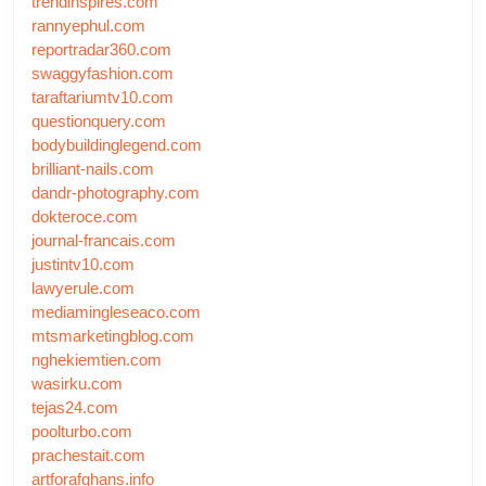
trendinspires.com
rannyephul.com
reportradar360.com
swaggyfashion.com
taraftariumtv10.com
questionquery.com
bodybuildinglegend.com
brilliant-nails.com
dandr-photography.com
dokteroce.com
journal-francais.com
justintv10.com
lawyerule.com
mediamingleseaco.com
mtsmarketingblog.com
nghekiemtien.com
wasirku.com
tejas24.com
poolturbo.com
prachestait.com
artforafghans.info