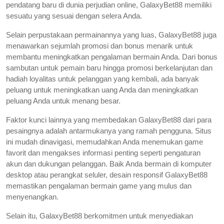
pendatang baru di dunia perjudian online, GalaxyBet88 memiliki
sesuatu yang sesuai dengan selera Anda.
Selain perpustakaan permainannya yang luas, GalaxyBet88 juga
menawarkan sejumlah promosi dan bonus menarik untuk
membantu meningkatkan pengalaman bermain Anda. Dari bonus
sambutan untuk pemain baru hingga promosi berkelanjutan dan
hadiah loyalitas untuk pelanggan yang kembali, ada banyak
peluang untuk meningkatkan uang Anda dan meningkatkan
peluang Anda untuk menang besar.
Faktor kunci lainnya yang membedakan GalaxyBet88 dari para
pesaingnya adalah antarmukanya yang ramah pengguna. Situs
ini mudah dinavigasi, memudahkan Anda menemukan game
favorit dan mengakses informasi penting seperti pengaturan
akun dan dukungan pelanggan. Baik Anda bermain di komputer
desktop atau perangkat seluler, desain responsif GalaxyBet88
memastikan pengalaman bermain game yang mulus dan
menyenangkan.
Selain itu, GalaxyBet88 berkomitmen untuk menyediakan