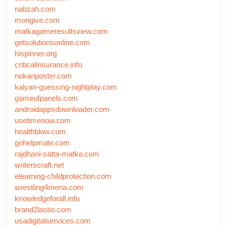
nabzah.com
mongive.com
matkagameresultsview.com
getsolutionsonline.com
hispinner.org
criticalinsurance.info
nokariposter.com
kalyan-guessing-nightplay.com
gameofpanels.com
androidappsdownloader.com
usetimenow.com
healthblow.com
gohelpmate.com
rajdhani-satta-matka.com
writerscraft.net
elearning-childprotection.com
wrestling4mena.com
knowledgeforall.info
brand2lastio.com
usadigitalservices.com