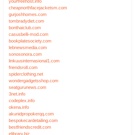
yourfreehost.info
cheapnorthfacejacketsm.com
gurjoshhomes.com
tombradydiet.com
bonthaiclub.com
casusbelli-mod.com
bookplatesociety.com
lebnewsmedia.com
sonosonora.com
linkuusinternasional1.com
friendsroll.com
spiderclothing.net
wondergadgetsshop.com
seatgurunews.com
3net.info
codeplex.info
okena.info
akunidpropokerqq.com
bespokecardetailing.com
bestfriendscredit.com
elibrary.biz