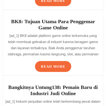
READ
READ MORE
MORE
BK8: Tujuan Utama Para Penggemar
BK8:
Game Online
Tujuan
[ad_1] BK8 adalah platform game online terkemuka yang
Utama
telah membuat gebrakan di industri karena beragam game
Para
dan layanan terbaiknya. Baik Anda penggemar taruhan
Penggemar
olahraga, permainan kasino langsung, slot, atau permainan
Game
Online
READ
READ MORE
MORE
Bangkitnya Untung138: Pemain Baru di
Bangkitnya
Industri Judi Online
Untung138:
[ad_1] Industri perjudian online telah berkembang pesat dalam
Pemain