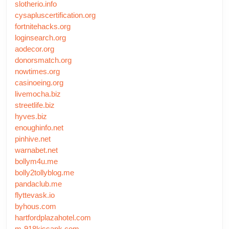
slotherio.info
cysapluscertification.org
fortnitehacks.org
loginsearch.org
aodecor.org
donorsmatch.org
nowtimes.org
casinoeing.org
livemocha.biz
streetlife.biz
hyves.biz
enoughinfo.net
pinhive.net
warnabet.net
bollym4u.me
bolly2tollyblog.me
pandaclub.me
flyttevask.io
byhous.com
hartfordplazahotel.com
m-918kissapk.com