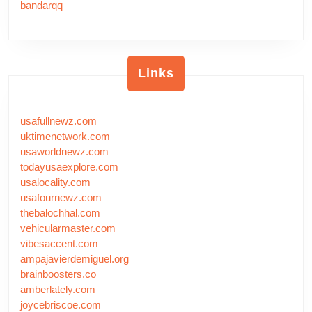
bandarqq
Links
usafullnewz.com
uktimenetwork.com
usaworldnewz.com
todayusaexplore.com
usalocality.com
usafournewz.com
thebalochhal.com
vehicularmaster.com
vibesaccent.com
ampajavierdemiguel.org
brainboosters.co
amberlately.com
joycebriscoe.com