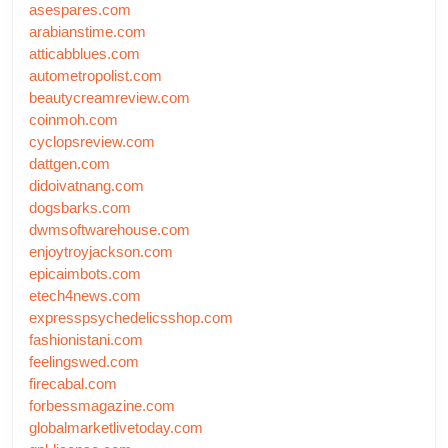
asespares.com
arabianstime.com
atticabblues.com
autometropolist.com
beautycreamreview.com
coinmoh.com
cyclopsreview.com
dattgen.com
didoivatnang.com
dogsbarks.com
dwmsoftwarehouse.com
enjoytroyjackson.com
epicaimbots.com
etech4news.com
expresspsychedelicsshop.com
fashionistani.com
feelingswed.com
firecabal.com
forbessmagazine.com
globalmarketlivetoday.com