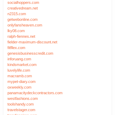
socialhoppers.com
creativedream.net
n2315.com
getwebonline.com
onlyfansheaven.com
lky08.com
ralph-fiennes.net
fielder-maximum-discount.net
fitfllex.com
genesisbusinesscredit.com
inforuang.com
kindsmarket.com
luvelylife.com
macramb.com
mypet-diary.com
oxweekly.com
panamacitydeckcontractors.com
westfashions.com
toolshandy.com
travelstager.com