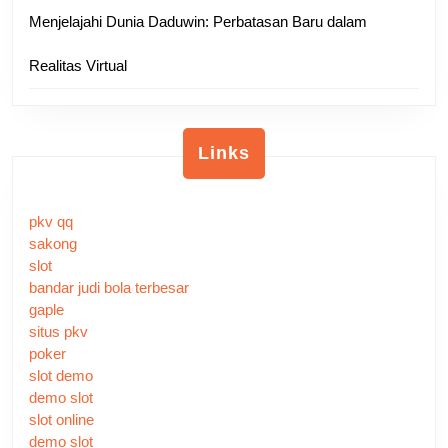
Menjelajahi Dunia Daduwin: Perbatasan Baru dalam
Realitas Virtual
Links
pkv qq
sakong
slot
bandar judi bola terbesar
gaple
situs pkv
poker
slot demo
demo slot
slot online
demo slot