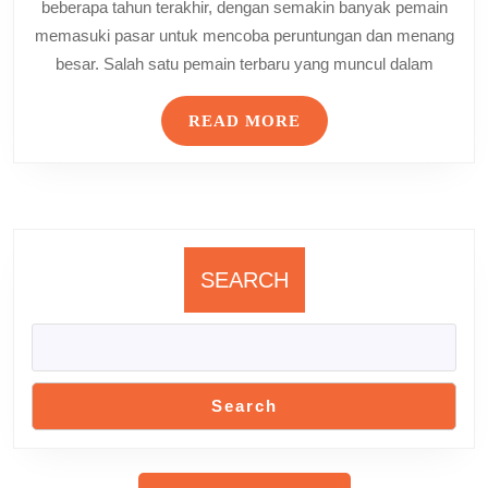
beberapa tahun terakhir, dengan semakin banyak pemain
Baru
memasuki pasar untuk mencoba peruntungan dan menang
di
besar. Salah satu pemain terbaru yang muncul dalam
Industri
Judi
READ
READ MORE
Online
MORE
SEARCH
Search