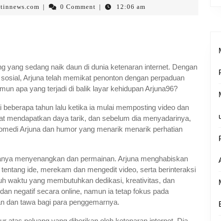
admin@fastinnews.com
tinnews.com
0 Comment
12:06 am
|
|
ang yang sedang naik daun di dunia ketenaran internet. Dengan
dia sosial, Arjuna telah memikat penonton dengan perpaduan
mun apa yang terjadi di balik layar kehidupan Arjuna96?
i beberapa tahun lalu ketika ia mulai memposting video dan
at mendapatkan daya tarik, dan sebelum dia menyadarinya,
omedi Arjuna dan humor yang menarik menarik perhatian
uanya menyenangkan dan permainan. Arjuna menghabiskan
n tentang ide, merekam dan mengedit video, serta berinteraksi
uh waktu yang membutuhkan dedikasi, kreativitas, dan
 dan negatif secara online, namun ia tetap fokus pada
n dan tawa bagi para penggemarnya.
r atas peluang yang diberikan oleh ketenaran internet. Dia