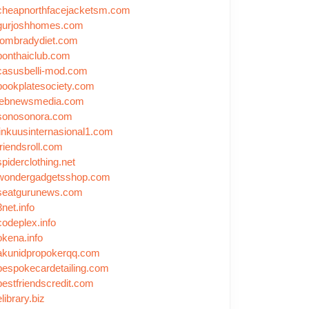
cheapnorthfacejacketsm.com
gurjoshhomes.com
tombradydiet.com
bonthaiclub.com
casusbelli-mod.com
bookplatesociety.com
lebnewsmedia.com
sonosonora.com
linkuusinternasional1.com
friendsroll.com
spiderclothing.net
wondergadgetsshop.com
seatgurunews.com
3net.info
codeplex.info
okena.info
akunidpropokerqq.com
bespokecardetailing.com
bestfriendscredit.com
elibrary.biz