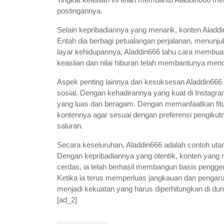
postingannya.
Selain kepribadiannya yang menarik, konten Aladdi
Entah dia berbagi petualangan perjalanan, menunju
layar kehidupannya, Aladdin666 tahu cara membuat 
keaslian dan nilai hiburan telah membantunya menon
Aspek penting lainnya dari kesuksesan Aladdin66
sosial. Dengan kehadirannya yang kuat di Instagra
yang luas dan beragam. Dengan memanfaatkan fitu
kontennya agar sesuai dengan preferensi pengikutn
saluran.
Secara keseluruhan, Aladdin666 adalah contoh utama 
Dengan kepribadiannya yang otentik, konten yang 
cerdas, ia telah berhasil membangun basis penggem
Ketika ia terus memperluas jangkauan dan pengaru
menjadi kekuatan yang harus diperhitungkan di du
[ad_2]