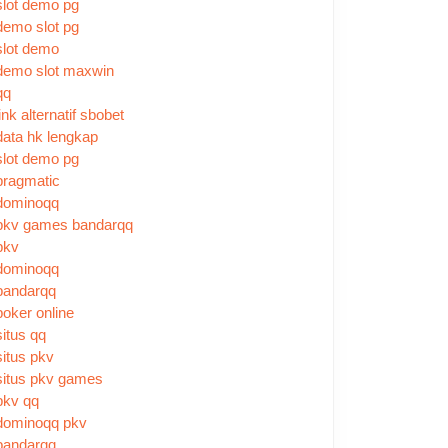
slot demo pg
demo slot pg
slot demo
demo slot maxwin
qq
link alternatif sbobet
data hk lengkap
slot demo pg
pragmatic
dominoqq
pkv games bandarqq
pkv
dominoqq
bandarqq
poker online
situs qq
situs pkv
situs pkv games
n
pkv qq
dominoqq pkv
bandarqq