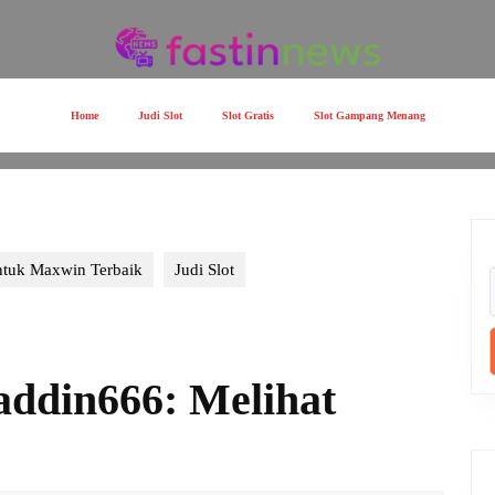
Home
Judi Slot
Slot Gratis
Slot Gampang Menang
untuk Maxwin Terbaik
Judi Slot
addin666: Melihat