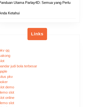
Panduan Utama Parlay4D: Semua yang Perlu
Anda Ketahui
Links
pkv qq
sakong
slot
bandar judi bola terbesar
gaple
situs pkv
poker
slot demo
demo slot
slot online
demo slot