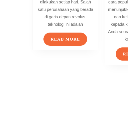
dilakukan setiap hari. Salah
cara popul
satu perusahaan yang berada
menunjukka
di garis depan revolusi
dan ke
teknologi ini adalah
kepada k
Anda seor
READ
k
READ MORE
MORE
R