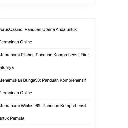
JurusCasino: Panduan Utama Anda untuk
Permainan Online
Memahami Plisbet: Panduan Komprehensif Fitur-
Fiturnya
Menemukan Bunga99: Panduan Komprehensif
Permainan Online
Memahami Winlose99: Panduan Komprehensif
untuk Pemula