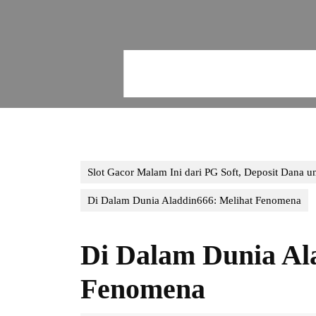
Skip
to
content
Skip
to
content
Slot Gacor Malam Ini dari PG Soft, Deposit Dana 
Di Dalam Dunia Aladdin666: Melihat Fenomena
Di Dalam Dunia Al
Fenomena