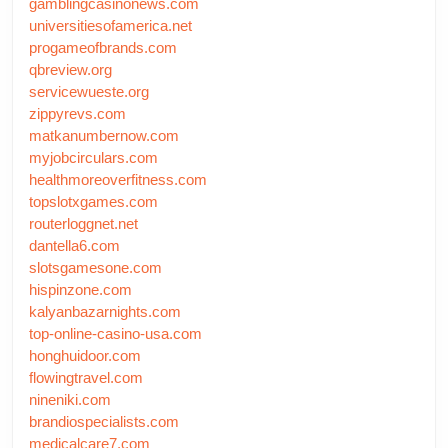
gamblingcasinonews.com
universitiesofamerica.net
progameofbrands.com
qbreview.org
servicewueste.org
zippyrevs.com
matkanumbernow.com
myjobcirculars.com
healthmoreoverfitness.com
topslotxgames.com
routerloggnet.net
dantella6.com
slotsgamesone.com
hispinzone.com
kalyanbazarnights.com
top-online-casino-usa.com
honghuidoor.com
flowingtravel.com
nineniki.com
brandiospecialists.com
medicalcare7.com