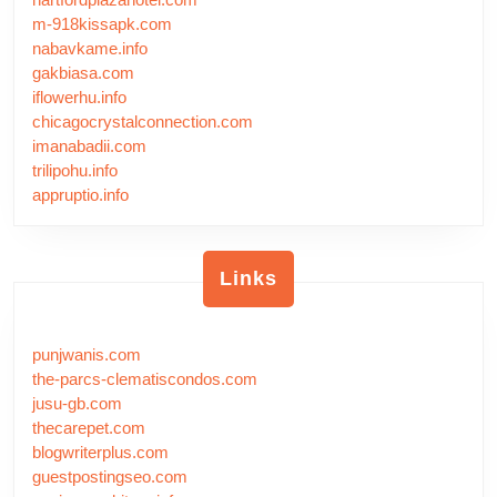
m-918kissapk.com
nabavkame.info
gakbiasa.com
iflowerhu.info
chicagocrystalconnection.com
imanabadii.com
trilipohu.info
appruptio.info
Links
punjwanis.com
the-parcs-clematiscondos.com
jusu-gb.com
thecarepet.com
blogwriterplus.com
guestpostingseo.com