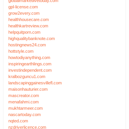
globalmarketlivetoday.com
gpl-license.com
grow2every.com
healthhousecare.com
healthkartreview.com
helpquitporn.com
highqualitybanknote.com
hostingnews24.com
hottstyle.com
howtodiyanything.com
inspiringearthlings.com
investindependent.com
kralbozguncu1.com
landscapinggainesvillefl.com
maisonhauturier.com
mascreator.com
menafahmi.com
mukhtarmeer.com
nascartoday.com
nqted.com
nzdriverlicence.com