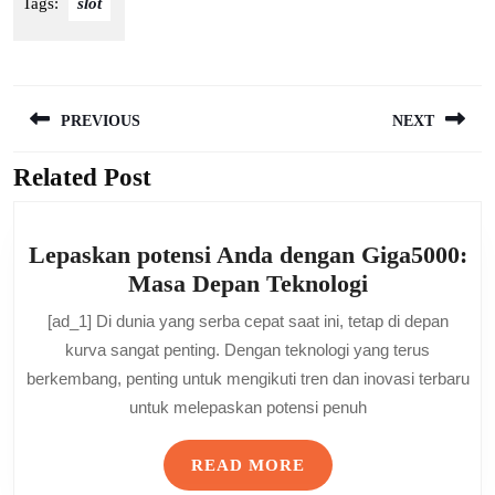
Tags:
slot
Post
PREVIOUS
NEXT
navigation
Related Post
Previous
Next
post:
post:
Lepaskan potensi Anda dengan Giga5000:
Lepaskan
Masa Depan Teknologi
potensi
[ad_1] Di dunia yang serba cepat saat ini, tetap di depan
Anda
kurva sangat penting. Dengan teknologi yang terus
dengan
berkembang, penting untuk mengikuti tren dan inovasi terbaru
Giga5000:
untuk melepaskan potensi penuh
Masa
Depan
READ
READ MORE
Teknologi
MORE