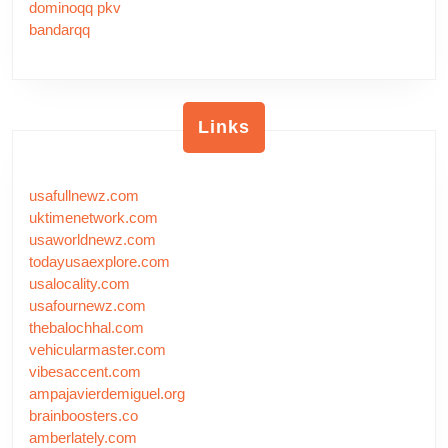
dominoqq pkv
bandarqq
Links
usafullnewz.com
uktimenetwork.com
usaworldnewz.com
todayusaexplore.com
usalocality.com
usafournewz.com
thebalochhal.com
vehicularmaster.com
vibesaccent.com
ampajavierdemiguel.org
brainboosters.co
amberlately.com