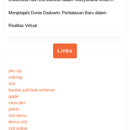
Menjelajahi Dunia Daduwin: Perbatasan Baru dalam
Realitas Virtual
Links
pkv qq
sakong
slot
bandar judi bola terbesar
gaple
situs pkv
poker
slot demo
demo slot
slot online