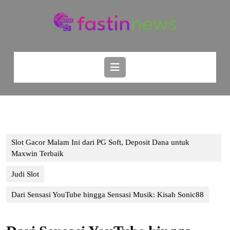
Skip
to
content
Skip
to
content
Open
Button
Slot Gacor Malam Ini dari PG Soft, Deposit Dana untuk
Maxwin Terbaik
Judi Slot
Dari Sensasi YouTube hingga Sensasi Musik: Kisah Sonic88