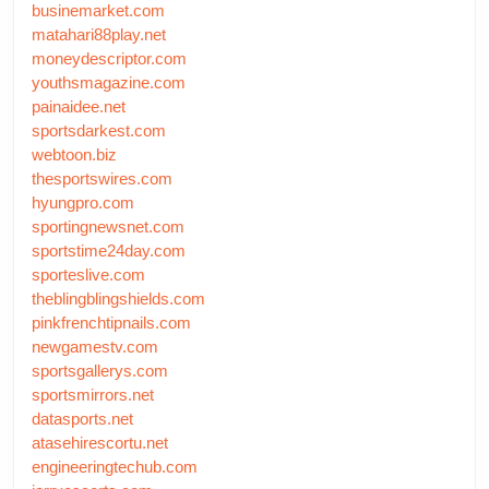
businemarket.com
matahari88play.net
moneydescriptor.com
youthsmagazine.com
painaidee.net
sportsdarkest.com
webtoon.biz
thesportswires.com
hyungpro.com
sportingnewsnet.com
sportstime24day.com
sporteslive.com
theblingblingshields.com
pinkfrenchtipnails.com
newgamestv.com
sportsgallerys.com
sportsmirrors.net
datasports.net
atasehirescortu.net
engineeringtechub.com