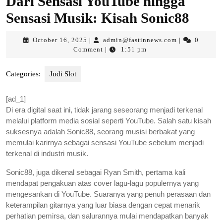
Dari Sensasi YouTube hingga
Sensasi Musik: Kisah Sonic88
October
admin@fastin
October 16, 2025
admin@fastinnews.com
0
|
|
16,
Comment
1:51 pm
|
2025
Categories:
Judi Slot
[ad_1]
Di era digital saat ini, tidak jarang seseorang menjadi terkenal
melalui platform media sosial seperti YouTube. Salah satu kisah
suksesnya adalah Sonic88, seorang musisi berbakat yang
memulai karirnya sebagai sensasi YouTube sebelum menjadi
terkenal di industri musik.
Sonic88, juga dikenal sebagai Ryan Smith, pertama kali
mendapat pengakuan atas cover lagu-lagu populernya yang
mengesankan di YouTube. Suaranya yang penuh perasaan dan
keterampilan gitarnya yang luar biasa dengan cepat menarik
perhatian pemirsa, dan salurannya mulai mendapatkan banyak