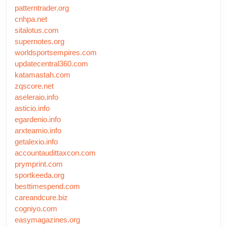
patterntrader.org
cnhpa.net
sitalotus.com
supernotes.org
worldsportsempires.com
updatecentral360.com
katamastah.com
zqscore.net
aseleraio.info
asticio.info
egardenio.info
arxteamio.info
getalexio.info
accountaudittaxcon.com
prymprint.com
sportkeeda.org
besttimespend.com
careandcure.biz
cogniyo.com
easymagazines.org