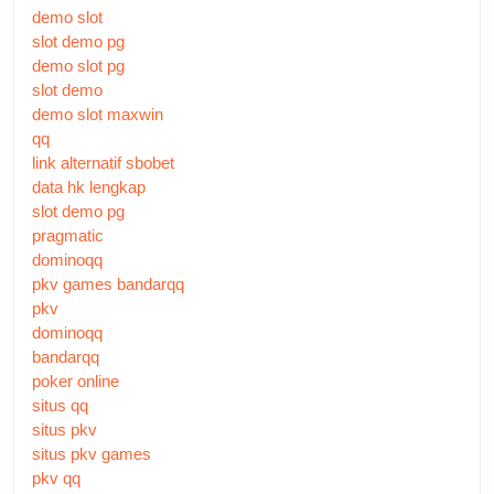
demo slot
slot demo pg
demo slot pg
slot demo
demo slot maxwin
qq
link alternatif sbobet
data hk lengkap
slot demo pg
pragmatic
dominoqq
pkv games bandarqq
pkv
dominoqq
bandarqq
poker online
situs qq
situs pkv
situs pkv games
pkv qq