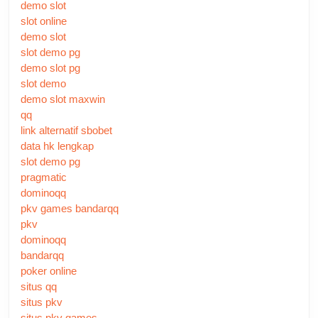
demo slot
slot online
demo slot
slot demo pg
demo slot pg
slot demo
demo slot maxwin
qq
link alternatif sbobet
data hk lengkap
slot demo pg
pragmatic
dominoqq
pkv games bandarqq
pkv
dominoqq
bandarqq
poker online
situs qq
situs pkv
situs pkv games