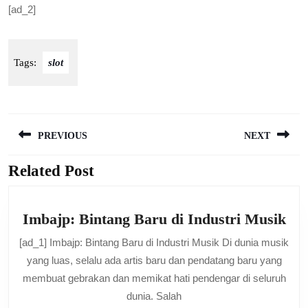
[ad_2]
Tags:
slot
Post
PREVIOUS
NEXT
navigation
Related Post
Previous
Next
post:
post:
Imb
Imbajp: Bintang Baru di Industri Musik
Bin
[ad_1] Imbajp: Bintang Baru di Industri Musik Di dunia musik
Ba
yang luas, selalu ada artis baru dan pendatang baru yang
di
membuat gebrakan dan memikat hati pendengar di seluruh
Ind
dunia. Salah
Mu