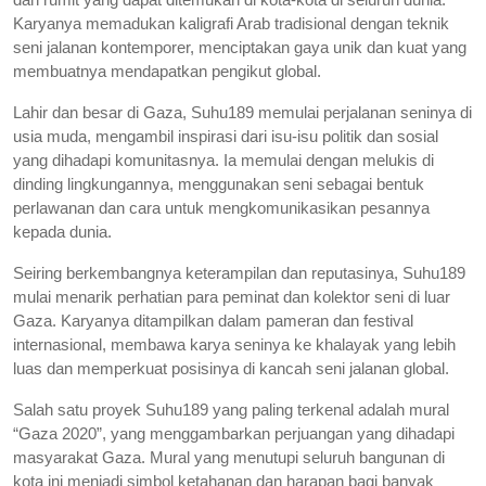
Karyanya memadukan kaligrafi Arab tradisional dengan teknik
seni jalanan kontemporer, menciptakan gaya unik dan kuat yang
membuatnya mendapatkan pengikut global.
Lahir dan besar di Gaza, Suhu189 memulai perjalanan seninya di
usia muda, mengambil inspirasi dari isu-isu politik dan sosial
yang dihadapi komunitasnya. Ia memulai dengan melukis di
dinding lingkungannya, menggunakan seni sebagai bentuk
perlawanan dan cara untuk mengkomunikasikan pesannya
kepada dunia.
Seiring berkembangnya keterampilan dan reputasinya, Suhu189
mulai menarik perhatian para peminat dan kolektor seni di luar
Gaza. Karyanya ditampilkan dalam pameran dan festival
internasional, membawa karya seninya ke khalayak yang lebih
luas dan memperkuat posisinya di kancah seni jalanan global.
Salah satu proyek Suhu189 yang paling terkenal adalah mural
“Gaza 2020”, yang menggambarkan perjuangan yang dihadapi
masyarakat Gaza. Mural yang menutupi seluruh bangunan di
kota ini menjadi simbol ketahanan dan harapan bagi banyak