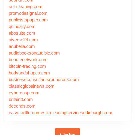
set-cleaning.com
promodesignai.com
publicistspaper.com
quindaily.com
abosulte.com
aiverse24.com
anubella.com
audiobooksonaudible.com
beautenetwork.com
bitcoin-tracing.com
bodyandshapes.com
businessconsultantsroundrock.com
classicglobalnews.com
cybercusp.com
britaintt.com
deconds.com
easycartltd-domesticcleaningservicesedinburgh.com