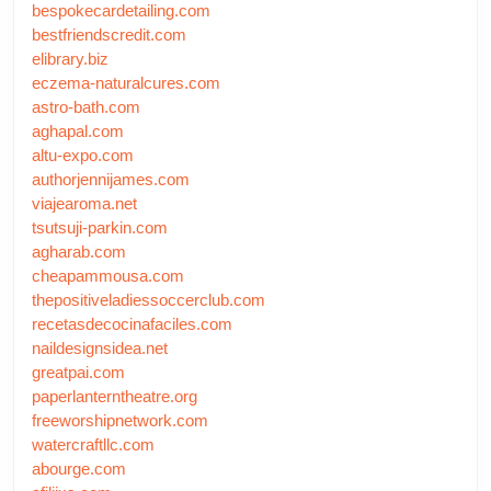
bespokecardetailing.com
bestfriendscredit.com
elibrary.biz
eczema-naturalcures.com
astro-bath.com
aghapal.com
altu-expo.com
authorjennijames.com
viajearoma.net
tsutsuji-parkin.com
agharab.com
cheapammousa.com
thepositiveladiessoccerclub.com
recetasdecocinafaciles.com
naildesignsidea.net
greatpai.com
paperlanterntheatre.org
freeworshipnetwork.com
watercraftllc.com
abourge.com