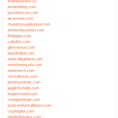
brainboosters.co
amberlately.com
joycebriscoe.com
aicarmina.com
mypartysupplystore.com
annforwisconsin.com
findjaipur.com
cultofjim.com
glimmerick.com
davidfollett.com
newcollegebeat.com
reverbnewyork.com
skinmerch.com
usvisaforum.com
bestmovierulz.com
jagalchi-trade.com
loopersound.com
minapenelope.com
justicereformalliance.com
cryptoglax.com
ohiohobbyplus.com