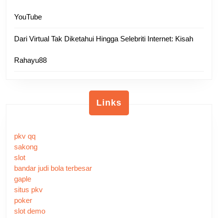
YouTube
Dari Virtual Tak Diketahui Hingga Selebriti Internet: Kisah
Rahayu88
Links
pkv qq
sakong
slot
bandar judi bola terbesar
gaple
situs pkv
poker
slot demo