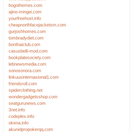
bogothemes.com
ajino-mingei.com
yourfreehost.info
cheapnorthfacejacketsm.com
gurjoshhomes.com
tombradydiet.com
bonthaiclub.com
casusbelli-mod.com
bookplatesociety.com
lebnewsmedia.com
sonosonora.com
linkuusinternasional1.com
friendsroll.com
spiderclothing.net
wondergadgetsshop.com
seatgurunews.com
3net.info
codeplex.info
okena.info
akunidpropokerqq.com