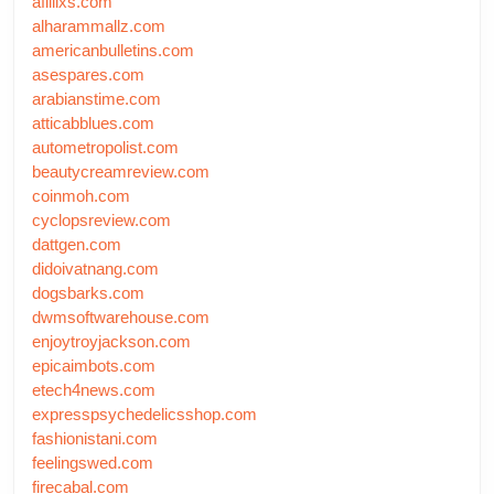
afiliixs.com
alharammallz.com
americanbulletins.com
asespares.com
arabianstime.com
atticabblues.com
autometropolist.com
beautycreamreview.com
coinmoh.com
cyclopsreview.com
dattgen.com
didoivatnang.com
dogsbarks.com
dwmsoftwarehouse.com
enjoytroyjackson.com
epicaimbots.com
etech4news.com
expresspsychedelicsshop.com
fashionistani.com
feelingswed.com
firecabal.com