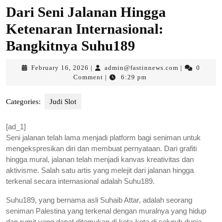
Dari Seni Jalanan Hingga
Ketenaran Internasional:
Bangkitnya Suhu189
February
admin@fasti
February 16, 2026
admin@fastinnews.com
0
|
|
16,
Comment
6:29 pm
|
2026
Categories:
Judi Slot
[ad_1]
Seni jalanan telah lama menjadi platform bagi seniman untuk
mengekspresikan diri dan membuat pernyataan. Dari grafiti
hingga mural, jalanan telah menjadi kanvas kreativitas dan
aktivisme. Salah satu artis yang melejit dari jalanan hingga
terkenal secara internasional adalah Suhu189.
Suhu189, yang bernama asli Suhaib Attar, adalah seorang
seniman Palestina yang terkenal dengan muralnya yang hidup
dan rumit yang dapat ditemukan di kota-kota di seluruh dunia.