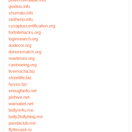
qvidsio.info
shumaio.info
slotherio.info
cysapluscertification.org
fortnitehacks.org
loginsearch.org
aodecor.org
donorsmatch.org
nowtimes.org
casinoeing.org
livemocha.biz
streetlife.biz
hyves.biz
enoughinfo.net
pinhive.net
warnabet.net
bollym4u.me
bolly2tollyblog.me
pandaclub.me
flyttevask.io