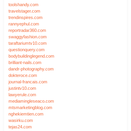
toolshandy.com
travelstager.com
trendinspires.com
rannyephul.com
reportradar360.com
swaggyfashion.com
taraftariumtv10.com
questionquery.com
bodybuildinglegend.com
brilliant-nails.com
dandr-photography.com
dokteroce.com
journal-francais.com
justintv10.com
lawyerule.com
mediamingleseaco.com
mtsmarketingblog.com
nghekiemtien.com
wasirku.com
tejas24.com