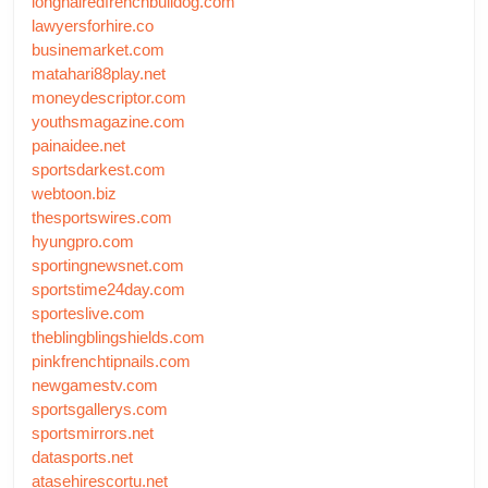
longhairedfrenchbulldog.com
lawyersforhire.co
businemarket.com
matahari88play.net
moneydescriptor.com
youthsmagazine.com
painaidee.net
sportsdarkest.com
webtoon.biz
thesportswires.com
hyungpro.com
sportingnewsnet.com
sportstime24day.com
sporteslive.com
theblingblingshields.com
pinkfrenchtipnails.com
newgamestv.com
sportsgallerys.com
sportsmirrors.net
datasports.net
atasehirescortu.net