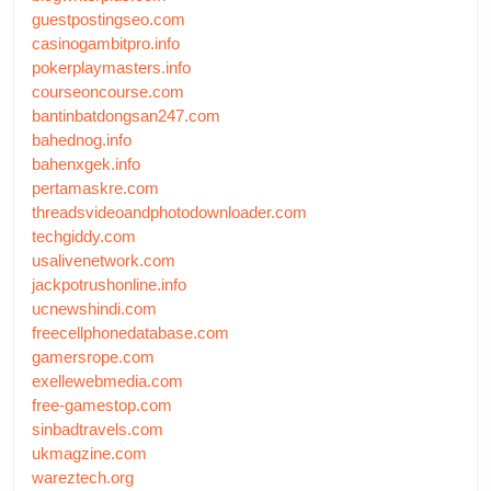
guestpostingseo.com
casinogambitpro.info
pokerplaymasters.info
courseoncourse.com
bantinbatdongsan247.com
bahednog.info
bahenxgek.info
pertamaskre.com
threadsvideoandphotodownloader.com
techgiddy.com
usalivenetwork.com
jackpotrushonline.info
ucnewshindi.com
freecellphonedatabase.com
gamersrope.com
exellewebmedia.com
free-gamestop.com
sinbadtravels.com
ukmagzine.com
wareztech.org