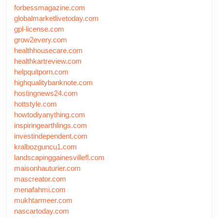
forbessmagazine.com
globalmarketlivetoday.com
gpl-license.com
grow2every.com
healthhousecare.com
healthkartreview.com
helpquitporn.com
highqualitybanknote.com
hostingnews24.com
hottstyle.com
howtodiyanything.com
inspiringearthlings.com
investindependent.com
kralbozguncu1.com
landscapinggainesvillefl.com
maisonhauturier.com
mascreator.com
menafahmi.com
mukhtarmeer.com
nascartoday.com