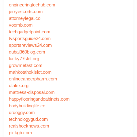
engineeringtechub.com
jerryescorts.com
attorneylegal.co
voomb.com
techgadgetpoint.com
tvsportsguide24.com
sportsreviews24.com
dubai360blog.com
lucky77slot.org
growmefast.com
mahkotahokislot.com
onlinecancerpharm.com
ufalek.org
mattress-disposal.com
happyflooringandcabinets.com
bodybuildinglife.co
qrdoggy.com
technologygud.com
realshocknews.com
pickgb.com