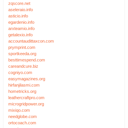
zqscore.net
aseleraio.info
asticio.info
egardenio.info
arxteamio.info
getalexio.info
accountaudittaxcon.com
prymprint.com
sportkeeda.org
besttimespend.com
careandcure.biz
cogniyo.com
easymagazines.org
hirfanjilasmi.com
hometricks.org
leathercraftpro.com
microgridpower.org
mixiqo.com
needglobe.com
ortocoach.com