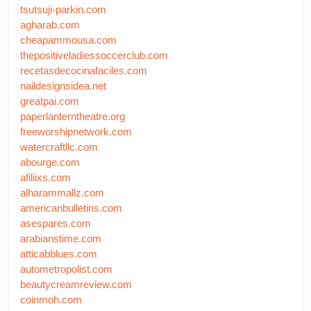
tsutsuji-parkin.com
agharab.com
cheapammousa.com
thepositiveladiessoccerclub.com
recetasdecocinafaciles.com
naildesignsidea.net
greatpai.com
paperlanterntheatre.org
freeworshipnetwork.com
watercraftllc.com
abourge.com
afiliixs.com
alharammallz.com
americanbulletins.com
asespares.com
arabianstime.com
atticabblues.com
autometropolist.com
beautycreamreview.com
coinmoh.com