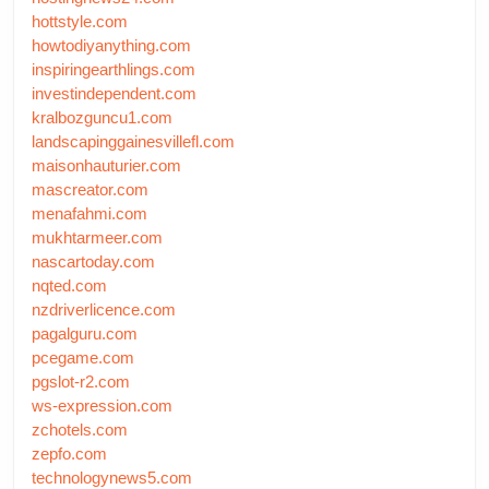
hottstyle.com
howtodiyanything.com
inspiringearthlings.com
investindependent.com
kralbozguncu1.com
landscapinggainesvillefl.com
maisonhauturier.com
mascreator.com
menafahmi.com
mukhtarmeer.com
nascartoday.com
nqted.com
nzdriverlicence.com
pagalguru.com
pcegame.com
pgslot-r2.com
ws-expression.com
zchotels.com
zepfo.com
technologynews5.com