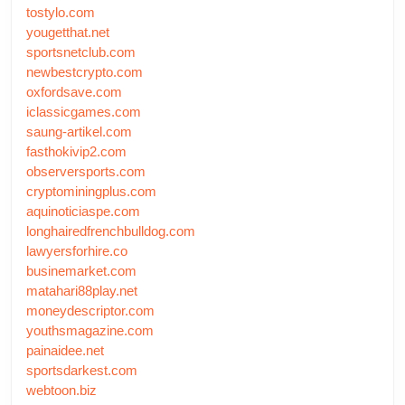
tostylo.com
yougetthat.net
sportsnetclub.com
newbestcrypto.com
oxfordsave.com
iclassicgames.com
saung-artikel.com
fasthokivip2.com
observersports.com
cryptominingplus.com
aquinoticiaspe.com
longhairedfrenchbulldog.com
lawyersforhire.co
businemarket.com
matahari88play.net
moneydescriptor.com
youthsmagazine.com
painaidee.net
sportsdarkest.com
webtoon.biz