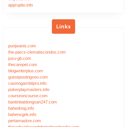
appruptio.info
Links
punjwanis.com
the-parcs-clematiscondos.com
jusu-gb.com
thecarepet.com
blogwriterplus.com
guestpostingseo.com
casinogambitpro.info
pokerplaymasters.info
courseoncourse.com
bantinbatdongsan247.com
bahednog.info
bahenxgek.info
pertamaskre.com
threadsvideoandphotodownloader.com