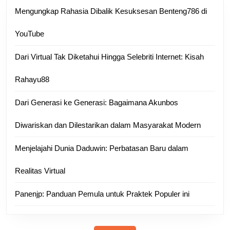
Mengungkap Rahasia Dibalik Kesuksesan Benteng786 di
YouTube
Dari Virtual Tak Diketahui Hingga Selebriti Internet: Kisah
Rahayu88
Dari Generasi ke Generasi: Bagaimana Akunbos
Diwariskan dan Dilestarikan dalam Masyarakat Modern
Menjelajahi Dunia Daduwin: Perbatasan Baru dalam
Realitas Virtual
Panenjp: Panduan Pemula untuk Praktek Populer ini