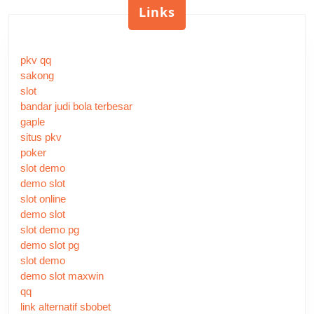
Links
pkv qq
sakong
slot
bandar judi bola terbesar
gaple
situs pkv
poker
slot demo
demo slot
slot online
demo slot
slot demo pg
demo slot pg
slot demo
demo slot maxwin
qq
link alternatif sbobet