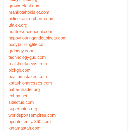
growmefast.com
mahkotahokislot.com
onlinecancerpharm.com
ufalek.org
mattress-disposal.com
happyflooringandcabinets.com
bodybuildinglife.co
qrdoggy.com
technologygud.com
realshocknews.com
pickgb.com
healthmistakes.com
ksfashiondresses.com
patterntrader.org
cnhpa.net
sitalotus.com
supernotes.org
worldsportsempires.com
updatecentral360.com
katamastah.com