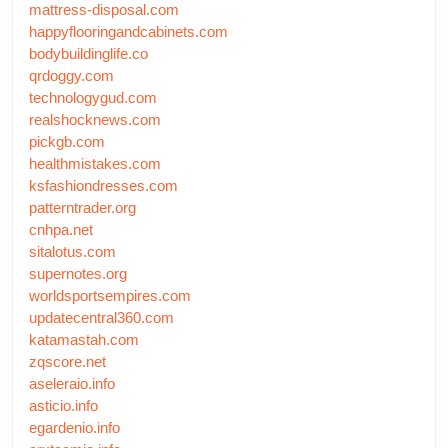
mattress-disposal.com
happyflooringandcabinets.com
bodybuildinglife.co
qrdoggy.com
technologygud.com
realshocknews.com
pickgb.com
healthmistakes.com
ksfashiondresses.com
patterntrader.org
cnhpa.net
sitalotus.com
supernotes.org
worldsportsempires.com
updatecentral360.com
katamastah.com
zqscore.net
aseleraio.info
asticio.info
egardenio.info