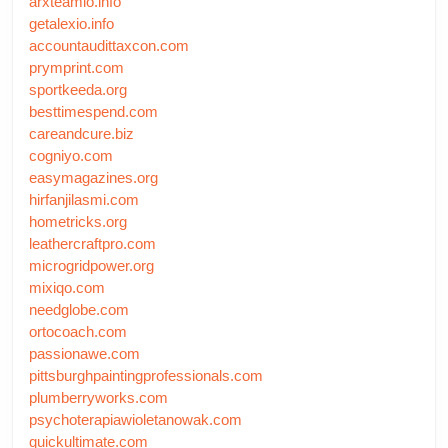
arxteamio.info
getalexio.info
accountaudittaxcon.com
prymprint.com
sportkeeda.org
besttimespend.com
careandcure.biz
cogniyo.com
easymagazines.org
hirfanjilasmi.com
hometricks.org
leathercraftpro.com
microgridpower.org
mixiqo.com
needglobe.com
ortocoach.com
passionawe.com
pittsburghpaintingprofessionals.com
plumberryworks.com
psychoterapiawioletanowak.com
quickultimate.com