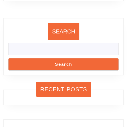
SEARCH
Search
RECENT POSTS