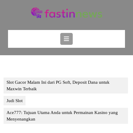
Skip
to
content
Skip
to
content
Open
Button
Slot Gacor Malam Ini dari PG Soft, Deposit Dana untuk
Maxwin Terbaik
Judi Slot
Ace777: Tujuan Utama Anda untuk Permainan Kasino yang
Menyenangkan