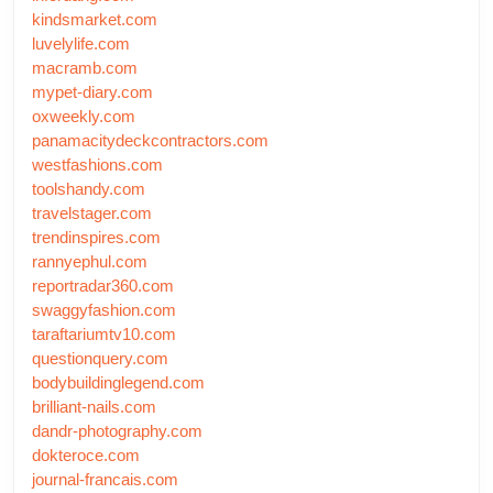
kindsmarket.com
luvelylife.com
macramb.com
mypet-diary.com
oxweekly.com
panamacitydeckcontractors.com
westfashions.com
toolshandy.com
travelstager.com
trendinspires.com
rannyephul.com
reportradar360.com
swaggyfashion.com
taraftariumtv10.com
questionquery.com
bodybuildinglegend.com
brilliant-nails.com
dandr-photography.com
dokteroce.com
journal-francais.com