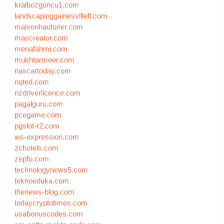
kralbozguncu1.com
landscapinggainesvillefl.com
maisonhauturier.com
mascreator.com
menafahmi.com
mukhtarmeer.com
nascartoday.com
nqted.com
nzdriverlicence.com
pagalguru.com
pcegame.com
pgslot-r2.com
ws-expression.com
zchotels.com
zepfo.com
technologynews5.com
teknoeduka.com
thenews-blog.com
todaycryptotimes.com
usabonuscodes.com