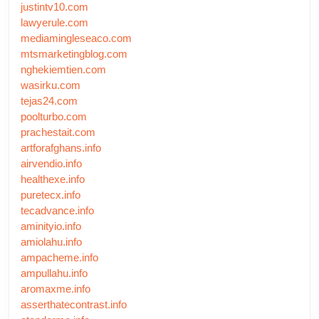
justintv10.com
lawyerule.com
mediamingleseaco.com
mtsmarketingblog.com
nghekiemtien.com
wasirku.com
tejas24.com
poolturbo.com
prachestait.com
artforafghans.info
airvendio.info
healthexe.info
puretecx.info
tecadvance.info
aminityio.info
amiolahu.info
ampacheme.info
ampullahu.info
aromaxme.info
asserthatecontrast.info