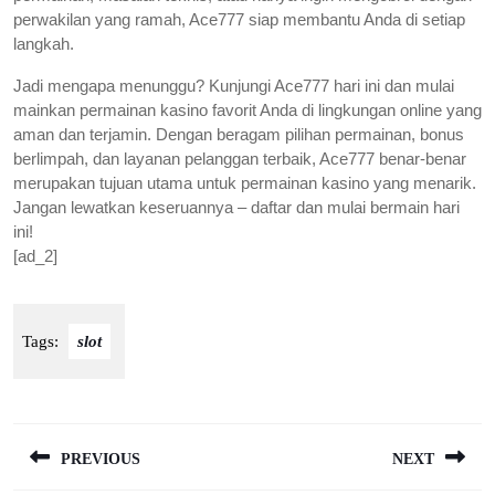
perwakilan yang ramah, Ace777 siap membantu Anda di setiap
langkah.
Jadi mengapa menunggu? Kunjungi Ace777 hari ini dan mulai
mainkan permainan kasino favorit Anda di lingkungan online yang
aman dan terjamin. Dengan beragam pilihan permainan, bonus
berlimpah, dan layanan pelanggan terbaik, Ace777 benar-benar
merupakan tujuan utama untuk permainan kasino yang menarik.
Jangan lewatkan keseruannya – daftar dan mulai bermain hari
ini!
[ad_2]
Tags:
slot
Post
PREVIOUS
NEXT
navigation