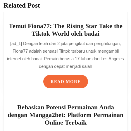
Related Post
Previous
Next
post:
post:
Temui Fiona77: The Rising Star Take the
Temui
Tiktok World oleh badai
Fiona77:
[ad_1] Dengan lebih dari 2 juta pengikut dan penghitungan,
The
Fiona77 adalah sensasi Tiktok terbaru untuk mengambil
Rising
internet oleh badai. Pemain berusia 17 tahun dari Los Angeles
Star
dengan cepat menjadi salah
Take
the
READ
READ MORE
Tiktok
MORE
World
oleh
Bebaskan Potensi Permainan Anda
badai
dengan Mangga2bet: Platform Permainan
Bebaskan
Online Terbaik
Potensi