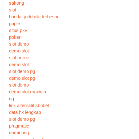
sakong
slot
bandar judi bola terbesar
gaple
situs pkv
poker
slot demo
demo slot
slot online
demo slot
slot demo pg
demo slot pg
slot demo
demo slot maxwin
qq
link alternatif sbobet
data hk lengkap
slot demo pg
pragmatic
dominoqq